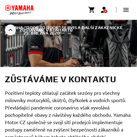
YAMAHA “DOOR TO DOOR” SERVIS A DALŠÍ ZÁKAZNICKÉ
ZŮSTÁVÁME V KONTAKTU
AKCE
|
25. BŘEZNA 2020
ZŮSTÁVÁME V KONTAKTU
Pozitivní teploty ohlašují začátek sezóny pro všechny
milovníky motocyklů, skútrů, čtyřkolek a vodních sportů.
Převládající pandemie coronavirus však vyvolává
pochopitelné obavy z návštěvy každého obchodu. Yamaha
Motor CZ společně se svojí sítí prodejců implementuje
postupy zaměřené na zvýšení bezpečnosti zákazníků a
zaměstnanců během tohoto obtížného období.