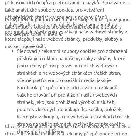
přihlašovacích údajů a preferovaných jazyků. Používáme
také analytické soubory cookies, pro vytváření
uživatelských statistik v souladu s pokyny úřadů
Poskytnete-li pomocí tlačítka níže svůj souhlas, použijeme
FIREMNÍ
zabývajících se ochranou údajů, které nám pomohou
také soubory cookies pro sledování/reklamu a soubory
pochopit, jak návštěvníci využívají naše webové stránky a
cookies pro sociální média:
které zlepšují naše webové stránky, produkty, služby a
B2B
marketingové úsilí.
Sledovací / reklamní soubory cookies pro zobrazení
VÍCE YAMAHA
příslušných reklam na naše výrobky a služby, které
jsou určeny přímo pro vás, na našich webových
stránkách a na webových stránkách třetích stran,
PODPORA
včetně platforem pro sociální média, jako je
Facebook, přizpůsobené přímo vám na základě
vašeho chování při prohlížení našich webových
ZPRAVODAJ
stránek, jako jsou prohlížení výrobků a služeb,
položek vložených do nákupního košíku, položek,
Získejte jako první informace o nejnovějších nabídkách,
speciálních akcích, nových verzích a mnoho dalšího
které jste zakoupili, a na webových stránkách třetích
stran a na vašich zájmech vyplývajících z takového
Chcete-li získat všechny funkce našich webových stránek a
chování při prohlížení.
chcete-li sledovat nabídky a reklamy přizpůsobené přímo