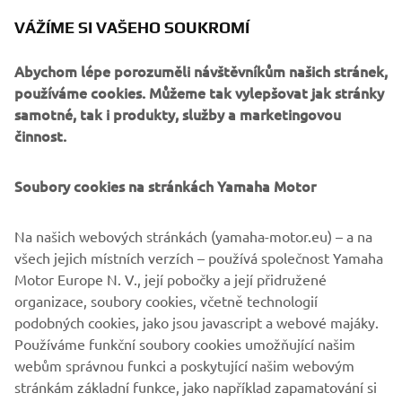
objednání služby, jako je pravidelná servisní kontrola,
VÁŽÍME SI VAŠEHO SOUKROMÍ
oprava nebo příprava na sezónu. Řidič bude vaše vozidlo
ovládat v rukavicích a dezinfikovat řazení dezinfekční
Abychom lépe porozuměli návštěvníkům našich stránek,
kapalinou.
používáme cookies. Můžeme tak vylepšovat jak stránky
Pro splnění nových bezpečnostních standardů nabízejí
samotné, tak i produkty, služby a marketingovou
prodejci Yamaha také bezplatnou dopravu objednávek nad
činnost.
350 Kč složených z originálních náhradních dílů a doplňků,
oblečení a pomůcek.
Soubory cookies na stránkách Yamaha Motor
Yamaha Motor Česká Republika a její prodejní síť
vynakládají veškeré úsilí, aby vám poskytly maximální
Na našich webových stránkách (yamaha-motor.eu) – a na
bezpečný servis a zároveň umožnily využití nabídky
všech jejich místních verzích – používá společnost Yamaha
značky Yamaha.
Motor Europe N. V., její pobočky a její přidružené
organizace, soubory cookies, včetně technologií
na tomto
Seznam participujících dealerů Yamaha:
podobných cookies, jako jsou javascript a webové majáky.
odkazu.
Používáme funkční soubory cookies umožňující našim
webům správnou funkci a poskytující našim webovým
stránkám základní funkce, jako například zapamatování si