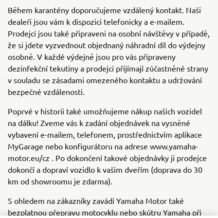
Během karantény doporučujeme vzdálený kontakt. Naši
dealeři jsou vám k dispozici telefonicky a e-mailem.
Prodejci jsou také připraveni na osobní návštěvy v případě,
že si jdete vyzvednout objednaný náhradní díl do výdejny
osobně. V každé výdejně jsou pro vás připraveny
dezinfekční tekutiny a prodejci přijímají zúčastněné strany
v souladu se zásadami omezeného kontaktu a udržování
bezpečné vzdálenosti.
Poprvé v historii také umožňujeme nákup našich vozidel
na dálku! Zveme vás k zadání objednávek na vysněné
vybavení e-mailem, telefonem, prostřednictvím aplikace
MyGarage nebo konfigurátoru na adrese www.yamaha-
motor.eu/cz . Po dokončení takové objednávky ji prodejce
dokončí a dopraví vozidlo k vašim dveřím (doprava do 30
km od showroomu je zdarma).
S ohledem na zákazníky zavádí Yamaha Motor také
bezplatnou přepravu motocyklu nebo skútru Yamaha při