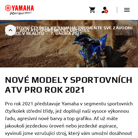
SPORTOVNÍ ČTYŘKOLKY YAMAHA: PROMĚŇTE SVÉ ZÁVODNÍ
2021 ATV SPORT MODEL UPDATES
AMBICE V REALITU
|
7. ÚNORA 2021
NOVÉ MODELY SPORTOVNÍCH
ATV PRO ROK 2021
Pro rok 2021 představuje Yamaha v segmentu sportovních
čtyřkolek střední třídy, jež doplňují naši vysoce výkonnou
řadu, agresivní nové barvy a top grafiku. Ať už máte
jakoukoli jezdeckou úroveň nebo jezdecké aspirace,
vyvinuli jsme vzrušující stroj, který vám umožní dosáhnout