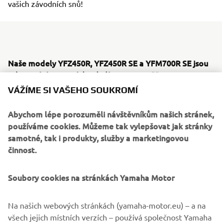
vašich závodních snů!
Naše modely YFZ450R, YFZ450R SE a YFM700R SE jsou
místem, kde se setkávají zábava a soutěž.
Díky dokonalé
ovladatelnosti, mimořádně citlivým výkonným motorům a
VÁŽÍME SI VAŠEHO SOUKROMÍ
agresivnímu stylu jsou tyto modely navrženy pro seriózní
jezdce, kteří chtějí udělat další krok ke konkurenčním
Abychom lépe porozuměli návštěvníkům našich stránek,
offroadovým závodům.
používáme cookies. Můžeme tak vylepšovat jak stránky
samotné, tak i produkty, služby a marketingovou
#DRIVENBYFUN
Ať už jste
a chcete zahájit svoji závodní
činnost.
cestu s mini ATV YFZ50 a YFM90R nebo
#DRIVENBYVICTORY
a chcete vstoupit do našeho
Soubory cookies na stránkách Yamaha Motor
většího segmentu CC, Yamaha je s vámi na každém kroku
vaší cesty. Pokud chcete své závodní sny proměnit v
realitu, nic jiného se nevyrovná čtyřkolkám Yamaha ATV a
Na našich webových stránkách (yamaha-motor.eu) – a na
Side-by-Side!
všech jejich místních verzích – používá společnost Yamaha