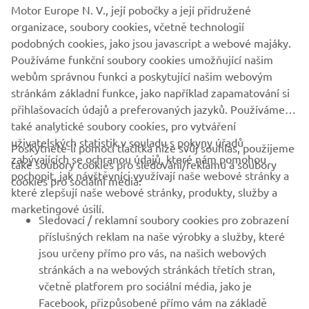
Motor Europe N. V., její pobočky a její přidružené
organizace, soubory cookies, včetně technologií
podobných cookies, jako jsou javascript a webové majáky.
Používáme funkční soubory cookies umožňující našim
PROZKOUMEJTE NAŠI SPORTOVNÍ ŘADU ATV/SXS
webům správnou funkci a poskytující našim webovým
stránkám základní funkce, jako například zapamatování si
přihlašovacích údajů a preferovaných jazyků. Používáme
také analytické soubory cookies, pro vytváření
uživatelských statistik v souladu s pokyny úřadů
Poskytnete-li pomocí tlačítka níže svůj souhlas, použijeme
FIREMNÍ
zabývajících se ochranou údajů, které nám pomohou
také soubory cookies pro sledování/reklamu a soubory
pochopit, jak návštěvníci využívají naše webové stránky a
cookies pro sociální média:
které zlepšují naše webové stránky, produkty, služby a
B2B
marketingové úsilí.
Sledovací / reklamní soubory cookies pro zobrazení
VÍCE YAMAHA
příslušných reklam na naše výrobky a služby, které
jsou určeny přímo pro vás, na našich webových
stránkách a na webových stránkách třetích stran,
PODPORA
včetně platforem pro sociální média, jako je
Facebook, přizpůsobené přímo vám na základě