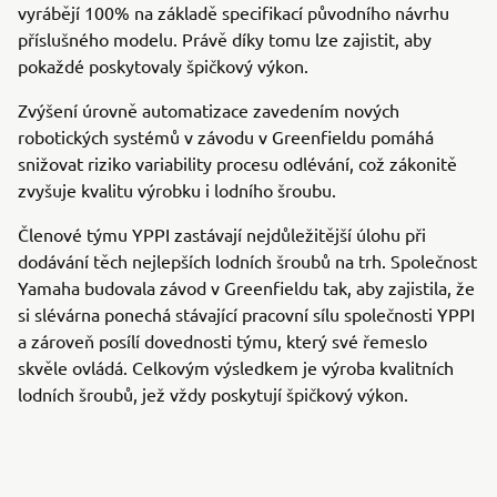
vyrábějí 100% na základě specifikací původního návrhu
příslušného modelu. Právě díky tomu lze zajistit, aby
pokaždé poskytovaly špičkový výkon.
Zvýšení úrovně automatizace zavedením nových
robotických systémů v závodu v Greenfieldu pomáhá
snižovat riziko variability procesu odlévání, což zákonitě
zvyšuje kvalitu výrobku i lodního šroubu.
Členové týmu YPPI zastávají nejdůležitější úlohu při
dodávání těch nejlepších lodních šroubů na trh. Společnost
Yamaha budovala závod v Greenfieldu tak, aby zajistila, že
si slévárna ponechá stávající pracovní sílu společnosti YPPI
a zároveň posílí dovednosti týmu, který své řemeslo
skvěle ovládá. Celkovým výsledkem je výroba kvalitních
lodních šroubů, jež vždy poskytují špičkový výkon.