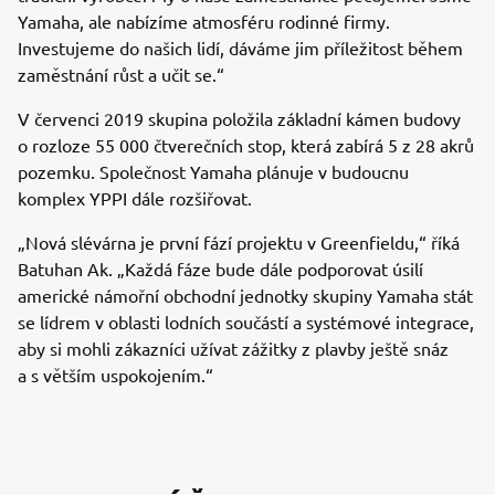
Yamaha, ale nabízíme atmosféru rodinné firmy.
Investujeme do našich lidí, dáváme jim příležitost během
zaměstnání růst a učit se.“
V červenci 2019 skupina položila základní kámen budovy
o rozloze 55 000 čtverečních stop, která zabírá 5 z 28 akrů
pozemku. Společnost Yamaha plánuje v budoucnu
komplex YPPI dále rozšiřovat.
„Nová slévárna je první fází projektu v Greenfieldu,“ říká
Batuhan Ak. „Každá fáze bude dále podporovat úsilí
americké námořní obchodní jednotky skupiny Yamaha stát
se lídrem v oblasti lodních součástí a systémové integrace,
aby si mohli zákazníci užívat zážitky z plavby ještě snáz
a s větším uspokojením.“