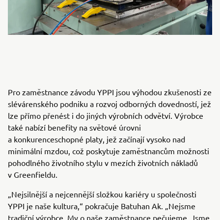
Pro zaměstnance závodu YPPI jsou výhodou zkušenosti ze
slévárenského podniku a rozvoj odborných dovedností, jež
lze přímo přenést i do jiných výrobních odvětví. Výrobce
také nabízí benefity na světové úrovni
a konkurenceschopné platy, jež začínají vysoko nad
minimální mzdou, což poskytuje zaměstnancům možnosti
pohodlného životního stylu v mezích životních nákladů
v Greenfieldu.
„Nejsilnější a nejcennější složkou kariéry u společnosti
YPPI je naše kultura,“ pokračuje Batuhan Ak. „Nejsme
tradiční výrobce. My o naše zaměstnance pečujeme. Jsme