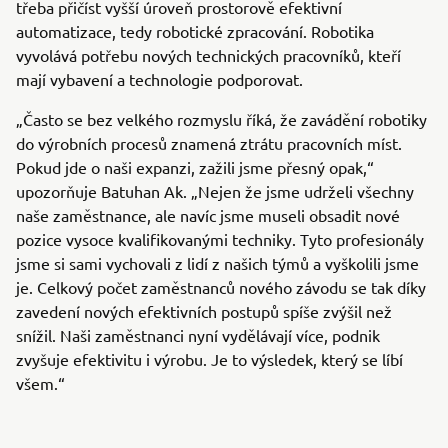
třeba přičíst vyšší úroveň prostorově efektivní
automatizace, tedy robotické zpracování. Robotika
vyvolává potřebu nových technických pracovníků, kteří
mají vybavení a technologie podporovat.
„Často se bez velkého rozmyslu říká, že zavádění robotiky
do výrobních procesů znamená ztrátu pracovních míst.
Pokud jde o naši expanzi, zažili jsme přesný opak,“
upozorňuje Batuhan Ak. „Nejen že jsme udrželi všechny
naše zaměstnance, ale navíc jsme museli obsadit nové
pozice vysoce kvalifikovanými techniky. Tyto profesionály
jsme si sami vychovali z lidí z našich týmů a vyškolili jsme
je. Celkový počet zaměstnanců nového závodu se tak díky
zavedení nových efektivních postupů spíše zvýšil než
snížil. Naši zaměstnanci nyní vydělávají více, podnik
zvyšuje efektivitu i výrobu. Je to výsledek, který se líbí
všem.“