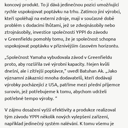
koncový produkt. To jí dává jedinečnou pozici umožňující
rychle uspokojovat poptávku na trhu. Zatímco jiní výrobci,
kteří spoléhají na externí zdroje, mají v současné době
problém s dodacími lhůtami, jež se zdvojnásobily nebo
ztrojnásobily, investice společnosti YPPI do závodu
v Greenfieldu pomohly tomu, že je společnost schopna
uspokojovat poptávku v příznivějším časovém horizontu.
„Společnost Yamaha vybudovala závod v Greenfieldu
proto, aby rozšířila své výrobní kapacity. Nejen kvůli
dnešní, ale i zítřejší poptávce,“ uvedl Batuhan Ak. „Jako
významní zákazníci mnoha dodavatelů, kteří dodávají
výrobky pocházející z USA, patříme mezi přední příjemce
surovin, jež potřebujeme k tomu, abychom udrželi
potřebné tempo výroby. “
V zájmu dosažení vyšší efektivity a produkce realizoval
tým závodu YPPI několik nových vylepšení zařízení,
například jedinečný systém nalévání. K tomu všemu je