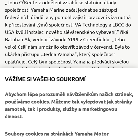
„John O'Keefe z oddělení vztahů se státními úřady
společnosti Yamaha Marine začal jednat se zástupci
federálních úřadů, aby pomohl zajistit pracovní víza nutná
k přicestování týmů společností VA Technology a LBCC do
USA kvůli instalaci nového slévárenského vybavení,“ říká
Batuhan Ak, vedoucí závodu YPPI v Greenfieldu. „Jeho
velké úsilí nám umožnilo otevřít závod v červenci. Byla to
ukázka přístupu „Jedna Yamaha“, který společnost
uplatňuje. Celý tým společnost Yamaha předvádí skvělou
VÁŽÍME SI VAŠEHO SOUKROMÍ
spolupráci a „tah na branku“. Jsme globální společnost
s obrovskými zdroji a členové našich týmů jsou ochotni
Abychom lépe porozuměli návštěvníkům našich stránek,
dělat i věci nad rámec povinností, aby pomohli, i když daný
používáme cookies. Můžeme tak vylepšovat jak stránky
úkol nespadá do popisu jejich každodenní práce.
samotné, tak i produkty, služby a marketingovou
činnost.
Podle mého názoru je tento přístup k týmové práci jednou
z největších hodnot, jež partnerství společností Yamaha
Soubory cookies na stránkách Yamaha Motor
a YPPI přináší. Prodejci a stavitelé spolupracující se
společností Yamaha mají k dispozici všechny výhody
spolupráce s velkou globální společností, ale zároveň
Na našich webových stránkách (yamaha-motor.eu) – a na