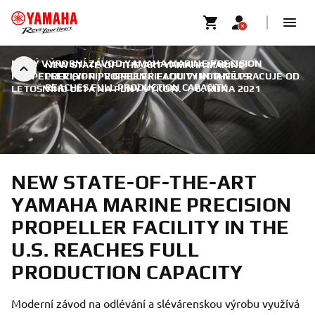
NOVÝ VÝROBNÍ ZÁVOD YAMAHA MARINE PRECISION
NEW STATE-OF-THE-ART YAMAHA MARINE
PROPELLER (YPPI) V GREENFIELDU V INDIANĚ PRACUJE OD
PRECISION PROPELLER FACILITY IN THE U.S.
REACHES FULL PRODUCTION CAPACITY
LETOŠNÍHO LÉTA NA PLNÝ VÝKON.
|
6. ŘÍJNA 2021
NEW STATE-OF-THE-ART
YAMAHA MARINE PRECISION
PROPELLER FACILITY IN THE
U.S. REACHES FULL
PRODUCTION CAPACITY
Moderní závod na odlévání a slévárenskou výrobu využívá