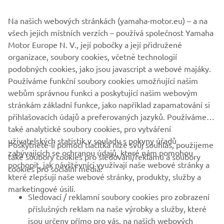
nepřicházejí v obchodních vztazích o výhody spojené
všech jejich místních verzích – používá společnost Yamaha
s přístupem „vyhrňte si rukávy“, který obvykle
Motor Europe N. V., její pobočky a její přidružené
charakterizuje spíše rodinné firmy. Zkrátka a dobře,
organizace, soubory cookies, včetně technologií
společnost Yamaha rozvíjí kulturu skvělé spolupráce ve
podobných cookies, jako jsou javascript a webové majáky.
jménu poskytování špičkových produktů.“
Používáme funkční soubory cookies umožňující našim
webům správnou funkci a poskytující našim webovým
stránkám základní funkce, jako například zapamatování si
přihlašovacích údajů a preferovaných jazyků. Používáme
také analytické soubory cookies, pro vytváření
uživatelských statistik v souladu s pokyny úřadů
Poskytnete-li pomocí tlačítka níže svůj souhlas, použijeme
FIREMNÍ
zabývajících se ochranou údajů, které nám pomohou
také soubory cookies pro sledování/reklamu a soubory
pochopit, jak návštěvníci využívají naše webové stránky a
cookies pro sociální média:
které zlepšují naše webové stránky, produkty, služby a
B2B
marketingové úsilí.
Sledovací / reklamní soubory cookies pro zobrazení
VÍCE YAMAHA
příslušných reklam na naše výrobky a služby, které
jsou určeny přímo pro vás, na našich webových
stránkách a na webových stránkách třetích stran,
PODPORA
včetně platforem pro sociální média, jako je