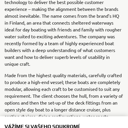
technology to deliver the best possible customer
experience – making the alignment between the brands
almost inevitable. The name comes from the brand’s HQ
in Finland, an area that connects sheltered waterways
ideal for day boating with friends and family with rougher
water suited to exciting adventures. The company was
recently formed by a team of highly experienced boat
builders with a deep understanding of what customers
want and how to deliver superb levels of usability in
unique craft.
Made from the highest quality materials, carefully crafted
to produce a high-end vessel; these boats are completely
modular, allowing each craft to be customised to suit any
requirement. The client chooses the hull, from a variety of
options and then the set-up of the deck fittings from an
open style day boat to a longer distance cruiser, plus
seating choices, dining configurations, water sports
VÁŽÍME SI VAŠEHO SOUKROMÍ
features and fishing features. The model range is starting