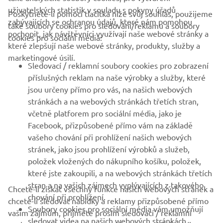
uživatelských statistik v souladu s pokyny úřadů
Poskytnete-li pomocí tlačítka níže svůj souhlas, použijeme
FIREMNÍ
zabývajících se ochranou údajů, které nám pomohou
také soubory cookies pro sledování/reklamu a soubory
pochopit, jak návštěvníci využívají naše webové stránky a
cookies pro sociální média:
které zlepšují naše webové stránky, produkty, služby a
B2B
marketingové úsilí.
Sledovací / reklamní soubory cookies pro zobrazení
VÍCE YAMAHA
příslušných reklam na naše výrobky a služby, které
jsou určeny přímo pro vás, na našich webových
stránkách a na webových stránkách třetích stran,
PODPORA
včetně platforem pro sociální média, jako je
Facebook, přizpůsobené přímo vám na základě
vašeho chování při prohlížení našich webových
ZPRAVODAJ
stránek, jako jsou prohlížení výrobků a služeb,
Získejte jako první informace o nejnovějších nabídkách,
položek vložených do nákupního košíku, položek,
speciálních akcích, nových verzích a mnoho dalšího
které jste zakoupili, a na webových stránkách třetích
stran a na vašich zájmech vyplývajících z takového
Chcete-li získat všechny funkce našich webových stránek a
chování při prohlížení.
chcete-li sledovat nabídky a reklamy přizpůsobené přímo
Soubory cookies pro sociální média vám umožňují
vašim zájmům, přijměte prosím sledovací / reklamní
PŘIHLÁSIT SE K ODBĚRU
sledovat videa na našich webových stránkách
soubory cookies a soubory cookies pro sociální média