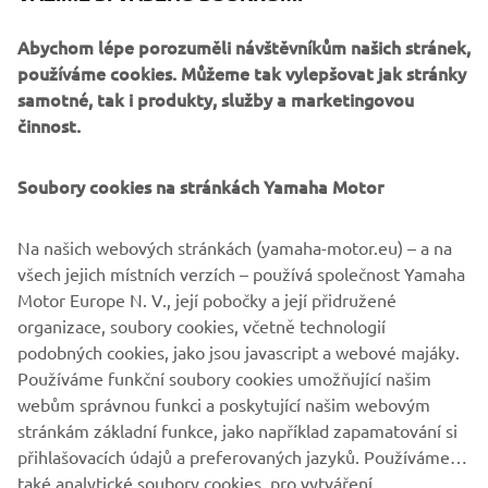
from 27ft and will expand with 33ft and 40ft boats in near
Abychom lépe porozuměli návštěvníkům našich stránek,
future.
používáme cookies. Můžeme tak vylepšovat jak stránky
Yamaha Motor’s outstanding V6 engines are the driving
samotné, tak i produkty, služby a marketingovou
force that will power all of Quarken’s boats, as part of a
činnost.
new 5-year partnership.
Soubory cookies na stránkách Yamaha Motor
Na našich webových stránkách (yamaha-motor.eu) – a na
DISCOVER THE PREMIUM OUTBOARD RANGE
všech jejich místních verzích – používá společnost Yamaha
Motor Europe N. V., její pobočky a její přidružené
organizace, soubory cookies, včetně technologií
podobných cookies, jako jsou javascript a webové majáky.
.
Používáme funkční soubory cookies umožňující našim
webům správnou funkci a poskytující našim webovým
stránkám základní funkce, jako například zapamatování si
přihlašovacích údajů a preferovaných jazyků. Používáme
také analytické soubory cookies, pro vytváření