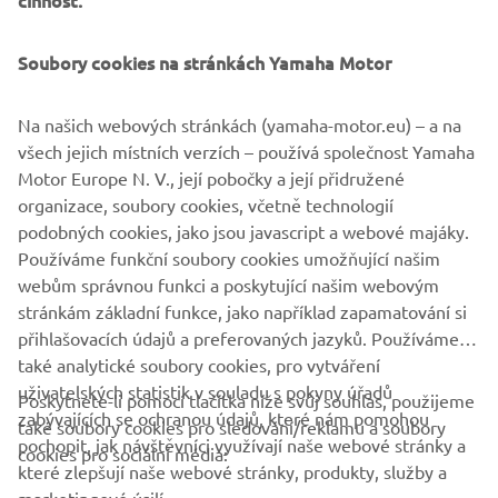
činnost.
movement.
Use efficient power sources and switch to power
Soubory cookies na stránkách Yamaha Motor
sources with low CO2 emissions
Promote use of personal mobility with low CO2
Na našich webových stránkách (yamaha-motor.eu) – a na
emissions
všech jejich místních verzích – používá společnost Yamaha
Motor Europe N. V., její pobočky a její přidružené
Related Documents
organizace, soubory cookies, včetně technologií
Integrated Report 2021
podobných cookies, jako jsou javascript a webové majáky.
Media conference presentation
Používáme funkční soubory cookies umožňující našim
webům správnou funkci a poskytující našim webovým
stránkám základní funkce, jako například zapamatování si
přihlašovacích údajů a preferovaných jazyků. Používáme
také analytické soubory cookies, pro vytváření
uživatelských statistik v souladu s pokyny úřadů
Poskytnete-li pomocí tlačítka níže svůj souhlas, použijeme
FIREMNÍ
zabývajících se ochranou údajů, které nám pomohou
také soubory cookies pro sledování/reklamu a soubory
pochopit, jak návštěvníci využívají naše webové stránky a
cookies pro sociální média:
které zlepšují naše webové stránky, produkty, služby a
B2B