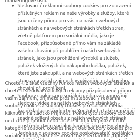
marketingové úsilí.
Sledovací / reklamní soubory cookies pro zobrazení
VÍCE YAMAHA
příslušných reklam na naše výrobky a služby, které
jsou určeny přímo pro vás, na našich webových
stránkách a na webových stránkách třetích stran,
PODPORA
včetně platforem pro sociální média, jako je
Facebook, přizpůsobené přímo vám na základě
vašeho chování při prohlížení našich webových
ZPRAVODAJ
stránek, jako jsou prohlížení výrobků a služeb,
položek vložených do nákupního košíku, položek,
Získejte jako první informace o nejnovějších nabídkách,
speciálních akcích, nových verzích a mnoho dalšího
které jste zakoupili, a na webových stránkách třetích
stran a na vašich zájmech vyplývajících z takového
Chcete-li získat všechny funkce našich webových stránek a
chování při prohlížení.
chcete-li sledovat nabídky a reklamy přizpůsobené přímo
Soubory cookies pro sociální média vám umožňují
vašim zájmům, přijměte prosím sledovací / reklamní
sledovat videa na našich webových stránkách
PŘIHLÁSIT SE K ODBĚRU
soubory cookies a soubory cookies pro sociální média
(například prostřednictvím YouTube) a také umožňují
kliknutím na tlačítko Přijmout. Pokud tyto soubory cookies
snadné sdílení obsahu z našich webových stránek
nechcete přijmout nebo chcete-li přijímat pouze určité
Přečtěte si naše Zásady ochrany osobních údajů a zjistěte, jak
prostřednictvím sociálních médií, jako je Facebook.
zpracováváme vaše osobní údaje:
Zásady ochrany osobních údajů
kategorie souborů cookies (například soubory cookies pro
Jedná se o soubory cookies poskytovatelů sociálních
sociální média), klikněte prosím níže na tlačítko „Upravit