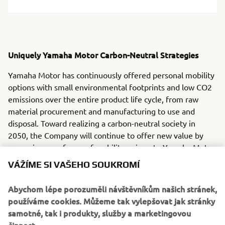
Uniquely Yamaha Motor Carbon-Neutral Strategies
Yamaha Motor has continuously offered personal mobility
options with small environmental footprints and low CO2
emissions over the entire product life cycle, from raw
material procurement and manufacturing to use and
disposal. Toward realizing a carbon-neutral society in
2050, the Company will continue to offer new value by
proposing new forms of mobility unique to Yamaha Motor
in addition to its signature motorcycles.
VÁŽÍME SI VAŠEHO SOUKROMÍ
Abychom lépe porozuměli návštěvníkům našich stránek,
Basic Policy
používáme cookies. Můžeme tak vylepšovat jak stránky
samotné, tak i produkty, služby a marketingovou
Aim to further reduce the CO2 emitted per person during