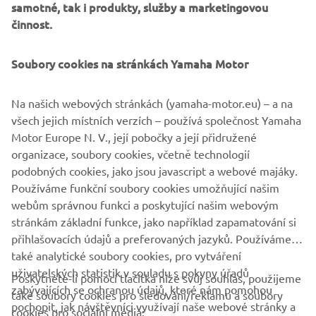
samotné, tak i produkty, služby a marketingovou
velmi chytrý způsob městské mobility. Jezděte za
činnost.
hubičku!
Soubory cookies na stránkách Yamaha Motor
Na našich webových stránkách (yamaha-motor.eu) – a na
&
všech jejich místních verzích – používá společnost Yamaha
Motor Europe N. V., její pobočky a její přidružené
organizace, soubory cookies, včetně technologií
podobných cookies, jako jsou javascript a webové majáky.
Používáme funkční soubory cookies umožňující našim
MOVE SMART
webům správnou funkci a poskytující našim webovým
stránkám základní funkce, jako například zapamatování si
přihlašovacích údajů a preferovaných jazyků. Používáme
také analytické soubory cookies, pro vytváření
uživatelských statistik v souladu s pokyny úřadů
Poskytnete-li pomocí tlačítka níže svůj souhlas, použijeme
FIREMNÍ
zabývajících se ochranou údajů, které nám pomohou
také soubory cookies pro sledování/reklamu a soubory
pochopit, jak návštěvníci využívají naše webové stránky a
cookies pro sociální média: