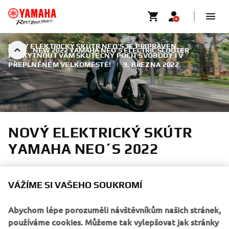
NOVÝ ELEKTRICKÝ SKÚTR NEO'S JE PŘIPRAVEN
NEW 2022 YAMAHA NEO’S ELECTRIC SCOOTER
POSKYTNOUT VÁM SKUTEČNÝ POCIT SVOBODY I V
PŘEPLNĚNÉM VELKOMĚSTĚ!
|
9. BŘEZNA 2022
NOVÝ ELEKTRICKÝ SKÚTR
YAMAHA NEO´S 2022
Tento vysoce kvalitní skútr Yamaha nové generace, který
VÁŽÍME SI VAŠEHO SOUKROMÍ
je kompaktní, obratný a snadno ovladatelný, přichází s
atraktivním designem, nejnovějšími technologiemi a
Abychom lépe porozuměli návštěvníkům našich stránek,
prvotřídní spolehlivostí. Díky silnému a kontrolovatelnému
používáme cookies. Můžeme tak vylepšovat jak stránky
zrychlení, nulovým emisím a mimořádně tiché jízdě je to