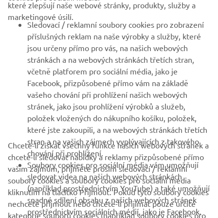
které zlepšují naše webové stránky, produkty, služby a
B2B
marketingové úsilí.
Sledovací / reklamní soubory cookies pro zobrazení
VÍCE YAMAHA
příslušných reklam na naše výrobky a služby, které
jsou určeny přímo pro vás, na našich webových
stránkách a na webových stránkách třetích stran,
PODPORA
včetně platforem pro sociální média, jako je
Facebook, přizpůsobené přímo vám na základě
vašeho chování při prohlížení našich webových
ZPRAVODAJ
stránek, jako jsou prohlížení výrobků a služeb,
Získejte jako první informace o nejnovějších nabídkách,
položek vložených do nákupního košíku, položek,
speciálních akcích, nových verzích a mnoho dalšího
které jste zakoupili, a na webových stránkách třetích
stran a na vašich zájmech vyplývajících z takového
Chcete-li získat všechny funkce našich webových stránek a
chování při prohlížení.
chcete-li sledovat nabídky a reklamy přizpůsobené přímo
Soubory cookies pro sociální média vám umožňují
vašim zájmům, přijměte prosím sledovací / reklamní
PŘIHLÁSIT SE K ODBĚRU
sledovat videa na našich webových stránkách
soubory cookies a soubory cookies pro sociální média
(například prostřednictvím YouTube) a také umožňují
kliknutím na tlačítko Přijmout. Pokud tyto soubory cookies
snadné sdílení obsahu z našich webových stránek
Přečtěte si naše Zásady ochrany osobních údajů a zjistěte, jak
nechcete přijmout nebo chcete-li přijímat pouze určité
prostřednictvím sociálních médií, jako je Facebook.
zpracováváme vaše osobní údaje:
Zásady ochrany osobních údajů
kategorie souborů cookies (například soubory cookies pro