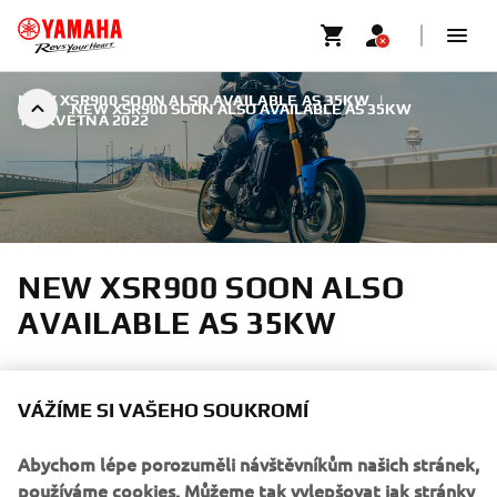
NEW XSR900 SOON ALSO AVAILABLE AS 35KW
|
NEW XSR900 SOON ALSO AVAILABLE AS 35KW
15. KVĚTNA 2022
NEW XSR900 SOON ALSO
AVAILABLE AS 35KW
VÁŽÍME SI VAŠEHO SOUKROMÍ
Abychom lépe porozuměli návštěvníkům našich stránek,
The all-new XSR900 that was introduced at EICMA 2021
používáme cookies. Můžeme tak vylepšovat jak stránky