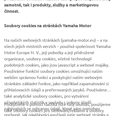
will be made available in a 35kW version as of September
samotné, tak i produkty, služby a marketingovou
2022. Taking its design inspiration from some of Yamaha’s
činnost.
legendary historic machinery, this high-specification
motorcycle is the living proof of decades of intensive
Soubory cookies na stránkách Yamaha Motor
research and development. This is the kind of motorcycle
that you can enjoy in almost any kind of situation. It’s easy
ergonomics are specially designed to give you an open
Na našich webových stránkách (yamaha-motor.eu) – a na
and adaptable riding position that makes every ride more
všech jejich místních verzích – používá společnost Yamaha
enjoyable. From narrow twisty backroads through to fast
Motor Europe N. V., její pobočky a její přidružené
open corners or relaxed cruising through town, the
organizace, soubory cookies, včetně technologií
XSR900 is ready for anything and will suit a broad range of
podobných cookies, jako jsou javascript a webové majáky.
riders with both the full power and the 35kW version.
Používáme funkční soubory cookies umožňující našim
webům správnou funkci a poskytující našim webovým
stránkám základní funkce, jako například zapamatování si
přihlašovacích údajů a preferovaných jazyků. Používáme
také analytické soubory cookies, pro vytváření
uživatelských statistik v souladu s pokyny úřadů
Poskytnete-li pomocí tlačítka níže svůj souhlas, použijeme
FIREMNÍ
zabývajících se ochranou údajů, které nám pomohou
také soubory cookies pro sledování/reklamu a soubory
pochopit, jak návštěvníci využívají naše webové stránky a