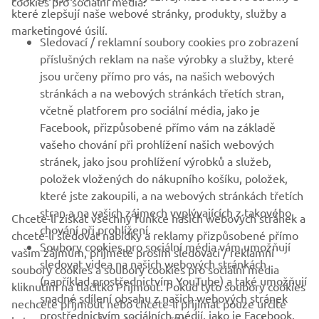
cookies pro sociální média:
které zlepšují naše webové stránky, produkty, služby a
B2B
marketingové úsilí.
Sledovací / reklamní soubory cookies pro zobrazení
VÍCE YAMAHA
příslušných reklam na naše výrobky a služby, které
jsou určeny přímo pro vás, na našich webových
stránkách a na webových stránkách třetích stran,
PODPORA
včetně platforem pro sociální média, jako je
Facebook, přizpůsobené přímo vám na základě
vašeho chování při prohlížení našich webových
ZPRAVODAJ
stránek, jako jsou prohlížení výrobků a služeb,
položek vložených do nákupního košíku, položek,
Získejte jako první informace o nejnovějších nabídkách,
speciálních akcích, nových verzích a mnoho dalšího
které jste zakoupili, a na webových stránkách třetích
stran a na vašich zájmech vyplývajících z takového
Chcete-li získat všechny funkce našich webových stránek a
chování při prohlížení.
chcete-li sledovat nabídky a reklamy přizpůsobené přímo
Soubory cookies pro sociální média vám umožňují
vašim zájmům, přijměte prosím sledovací / reklamní
sledovat videa na našich webových stránkách
PŘIHLÁSIT SE K ODBĚRU
soubory cookies a soubory cookies pro sociální média
(například prostřednictvím YouTube) a také umožňují
kliknutím na tlačítko Přijmout. Pokud tyto soubory cookies
snadné sdílení obsahu z našich webových stránek
nechcete přijmout nebo chcete-li přijímat pouze určité
Přečtěte si naše Zásady ochrany osobních údajů a zjistěte, jak
prostřednictvím sociálních médií, jako je Facebook.
zpracováváme vaše osobní údaje:
Zásady ochrany osobních údajů