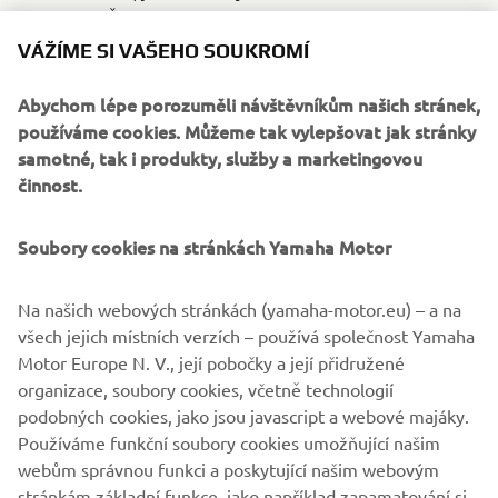
třináctiletý Švýcar Noe Zumstein.
VÁŽÍME SI VAŠEHO SOUKROMÍ
Registrace pro letošní sezónu je již uzavřena, ale
registrace pro ročník 2023 YZ bLU cRU FIM Europe Cup
Abychom lépe porozuměli návštěvníkům našich stránek,
bude otevřena 18. srpna 2022.
používáme cookies. Můžeme tak vylepšovat jak stránky
samotné, tak i produkty, služby a marketingovou
činnost.
OFF ROAD COMPETITION MODELS
Soubory cookies na stránkách Yamaha Motor
Na našich webových stránkách (yamaha-motor.eu) – a na
všech jejich místních verzích – používá společnost Yamaha
.
Motor Europe N. V., její pobočky a její přidružené
organizace, soubory cookies, včetně technologií
podobných cookies, jako jsou javascript a webové majáky.
Používáme funkční soubory cookies umožňující našim
DALŠÍ P
webům správnou funkci a poskytující našim webovým
1
/
5
stránkám základní funkce, jako například zapamatování si