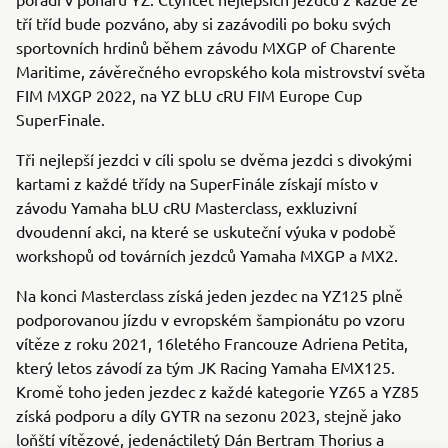
tří tříd bude pozváno, aby si zazávodili po boku svých
sportovních hrdinů během závodu MXGP of Charente
Maritime, závěrečného evropského kola mistrovství světa
FIM MXGP 2022, na YZ bLU cRU FIM Europe Cup
SuperFinale.
Tři nejlepší jezdci v cíli spolu se dvěma jezdci s divokými
kartami z každé třídy na SuperFinále získají místo v
závodu Yamaha bLU cRU Masterclass, exkluzivní
dvoudenní akci, na které se uskuteční výuka v podobě
workshopů od továrních jezdců Yamaha MXGP a MX2.
Na konci Masterclass získá jeden jezdec na YZ125 plně
podporovanou jízdu v evropském šampionátu po vzoru
vítěze z roku 2021, 16letého Francouze Adriena Petita,
který letos závodí za tým JK Racing Yamaha EMX125.
Kromě toho jeden jezdec z každé kategorie YZ65 a YZ85
získá podporu a díly GYTR na sezonu 2023, stejně jako
loňští vítězové, jedenáctiletý Dán Bertram Thorius a