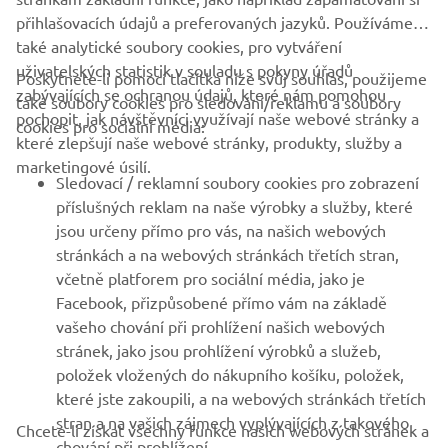
přihlašovacích údajů a preferovaných jazyků. Používáme
také analytické soubory cookies, pro vytváření
uživatelských statistik v souladu s pokyny úřadů
Poskytnete-li pomocí tlačítka níže svůj souhlas, použijeme
FIREMNÍ
zabývajících se ochranou údajů, které nám pomohou
také soubory cookies pro sledování/reklamu a soubory
pochopit, jak návštěvníci využívají naše webové stránky a
cookies pro sociální média:
které zlepšují naše webové stránky, produkty, služby a
B2B
marketingové úsilí.
Sledovací / reklamní soubory cookies pro zobrazení
VÍCE YAMAHA
příslušných reklam na naše výrobky a služby, které
jsou určeny přímo pro vás, na našich webových
stránkách a na webových stránkách třetích stran,
PODPORA
včetně platforem pro sociální média, jako je
Facebook, přizpůsobené přímo vám na základě
vašeho chování při prohlížení našich webových
ZPRAVODAJ
stránek, jako jsou prohlížení výrobků a služeb,
položek vložených do nákupního košíku, položek,
Získejte jako první informace o nejnovějších nabídkách,
speciálních akcích, nových verzích a mnoho dalšího
které jste zakoupili, a na webových stránkách třetích
stran a na vašich zájmech vyplývajících z takového
Chcete-li získat všechny funkce našich webových stránek a
chování při prohlížení.