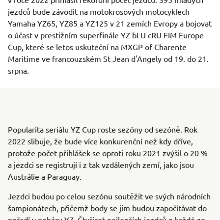
jezdců bude závodit na motokrosových motocyklech
Yamaha YZ65, YZ85 a YZ125 v 21 zemích Evropy a bojovat
o účast v prestižním superfinále YZ bLU cRU FIM Europe
Cup, které se letos uskuteční na MXGP of Charente
Maritime ve francouzském St Jean d'Angely od 19. do 21.
srpna.
Popularita seriálu YZ Cup roste sezóny od sezóně. Rok
2022 slibuje, že bude více konkurenční než kdy dříve,
protože počet přihlášek se oproti roku 2021 zvýšil o 20 %
a jezdci se registrují i z tak vzdálených zemí, jako jsou
Austrálie a Paraguay.
Jezdci budou po celou sezónu soutěžit ve svých národních
šampionátech, přičemž body se jim budou započítávat do
pořadí v poháru YZ. Čtyřicet nejlepších jezdců z každé ze