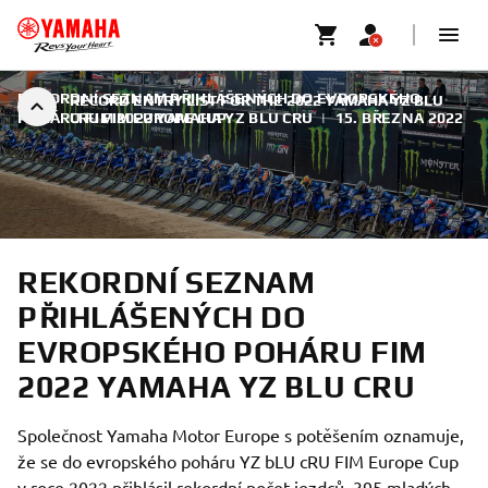
REKORDNÍ SEZNAM PŘIHLÁŠENÝCH DO EVROPSKÉHO
RECORD ENTRY LIST FOR THE 2022 YAMAHA YZ BLU
POHÁRU FIM 2022 YAMAHA YZ BLU CRU
CRU FIM EUROPE CUP
|
15. BŘEZNA 2022
REKORDNÍ SEZNAM
PŘIHLÁŠENÝCH DO
EVROPSKÉHO POHÁRU FIM
2022 YAMAHA YZ BLU CRU
Společnost Yamaha Motor Europe s potěšením oznamuje,
že se do evropského poháru YZ bLU cRU FIM Europe Cup
v roce 2022 přihlásil rekordní počet jezdců. 395 mladých