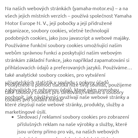
podtrhuje obrovskou mezinárodní přitažlivost značky
Na našich webových stránkách (yamaha-motor.eu) – a na
Yamaha.
všech jejich místních verzích – používá společnost Yamaha
Motor Europe N. V., její pobočky a její přidružené
organizace, soubory cookies, včetně technologií
podobných cookies, jako jsou javascript a webové majáky.
Používáme funkční soubory cookies umožňující našim
FOLLOW THE MAX
webům správnou funkci a poskytující našim webovým
stránkám základní funkce, jako například zapamatování si
přihlašovacích údajů a preferovaných jazyků. Používáme
také analytické soubory cookies, pro vytváření
uživatelských statistik v souladu s pokyny úřadů
Poskytnete-li pomocí tlačítka níže svůj souhlas, použijeme
FIREMNÍ
zabývajících se ochranou údajů, které nám pomohou
také soubory cookies pro sledování/reklamu a soubory
pochopit, jak návštěvníci využívají naše webové stránky a
cookies pro sociální média:
které zlepšují naše webové stránky, produkty, služby a
B2B
marketingové úsilí.
Sledovací / reklamní soubory cookies pro zobrazení
VÍCE YAMAHA
příslušných reklam na naše výrobky a služby, které
jsou určeny přímo pro vás, na našich webových