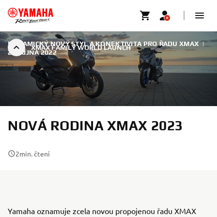
DYNAMICKÝ NOVÝ STYL A KONEKTIVITA PRO ŘADU XMAX
|
XMAX FAMILY WORLD LAUNCH
26. ŘÍJNA 2022
NOVÁ RODINA XMAX 2023
2
min. čtení
Yamaha oznamuje zcela novou propojenou řadu XMAX