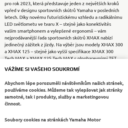
pro rok 2023, která představuje jeden z největších kroků
vpřed v designu sportovních skútrů Yamaha v posledních
letech. Díky novému futuristickému vzhledu a radikálnímu
LED světlometu ve tvaru X – stejně jako konektivitěs
vaším smartphonem a vylepšené ergonomii – vám
nejprodávanější řada sportovních skútrů XMAX nabízí
jedinečný zážitek z jízdy. Na výběr jsou modely XMAX 300
a XMAX 125 – stejně jako vyšší specifikace XMAX 300
Tech MAX a XMAX 125 Tech MAX s plnobarevnými TFT
přístroji a navigací Garmin prostřednictvím chytrého
VÁŽÍME SI VAŠEHO SOUKROMÍ
telefonu. Všechny modely standardně disponují plným
LED osvětlením. Ať už si vyberete jakýkoli model XMAX,
Abychom lépe porozuměli návštěvníkům našich stránek,
můžete si být jisti, že zažijete nejlepší styl, technologii a
používáme cookies. Můžeme tak vylepšovat jak stránky
kvalitu ve své třídě!
samotné, tak i produkty, služby a marketingovou
činnost.
Kromě uvedení celé řady XMAX v Evropě se v roce 2023
uskuteční také globální uvedení nového modelu XMAX
Soubory cookies na stránkách Yamaha Motor
300. Celosvětová verze tohoto nejprodávanějšího modelu
míří především do Thajska a dalších asijských zemí, což