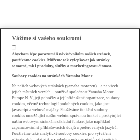
Vážíme si vašeho soukromí
Abychom lépe porozuměli návštěvníkům našich stránek,
používáme cookies. Můžeme tak vylepšovat jak stránky
samotné, tak i produkty, služby a marketingovou činnost.
Soubory cookies na stránkách Yamaha Motor
Na našich webových stránkách (yamaha-motor.eu) – a na všech
jejich místních verzích – používá společnost Yamaha Motor
Europe N. V., její pobočky a její přidružené organizace, soubory
cookies, včetně technologií podobných cookies, jako jsou
javascript a webové majáky. Používáme funkční soubory
cookies umožňující našim webům správnou funkci a poskytující
našim webovým stránkám základní funkce, jako například
zapamatování si přihlašovacích údajů a preferovaných jazyků.
Používáme také analytické soubory cookies, pro vytváření
uživatelských statistik v souladu s pokyny úřadů zabývajících