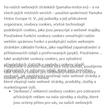
Na našich webových stránkách (yamaha-motor.eu) – a na
všech jejich místních verzích – používá společnost Yamaha
Motor Europe N. V., její pobočky a její přidružené
organizace, soubory cookies, včetně technologií
podobných cookies, jako jsou javascript a webové majáky.
Používáme funkční soubory cookies umožňující našim
webům správnou funkci a poskytující našim webovým
stránkám základní funkce, jako například zapamatování si
přihlašovacích údajů a preferovaných jazyků. Používáme
také analytické soubory cookies, pro vytváření
uživatelských statistik v souladu s pokyny úřadů
Poskytnete-li pomocí tlačítka níže svůj souhlas, použijeme
FIREMNÍ
zabývajících se ochranou údajů, které nám pomohou
také soubory cookies pro sledování/reklamu a soubory
pochopit, jak návštěvníci využívají naše webové stránky a
cookies pro sociální média:
které zlepšují naše webové stránky, produkty, služby a
B2B
marketingové úsilí.
Sledovací / reklamní soubory cookies pro zobrazení
VÍCE YAMAHA
příslušných reklam na naše výrobky a služby, které
jsou určeny přímo pro vás, na našich webových