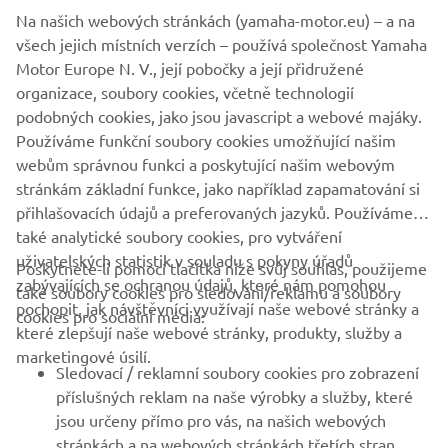
Na našich webových stránkách (yamaha-motor.eu) – a na
všech jejich místních verzích – používá společnost Yamaha
Motor Europe N. V., její pobočky a její přidružené
organizace, soubory cookies, včetně technologií
podobných cookies, jako jsou javascript a webové majáky.
Používáme funkční soubory cookies umožňující našim
webům správnou funkci a poskytující našim webovým
stránkám základní funkce, jako například zapamatování si
přihlašovacích údajů a preferovaných jazyků. Používáme
také analytické soubory cookies, pro vytváření
uživatelských statistik v souladu s pokyny úřadů
Poskytnete-li pomocí tlačítka níže svůj souhlas, použijeme
FIREMNÍ
zabývajících se ochranou údajů, které nám pomohou
také soubory cookies pro sledování/reklamu a soubory
pochopit, jak návštěvníci využívají naše webové stránky a
cookies pro sociální média:
které zlepšují naše webové stránky, produkty, služby a
B2B
marketingové úsilí.
Sledovací / reklamní soubory cookies pro zobrazení
VÍCE YAMAHA
příslušných reklam na naše výrobky a služby, které
jsou určeny přímo pro vás, na našich webových
stránkách a na webových stránkách třetích stran,