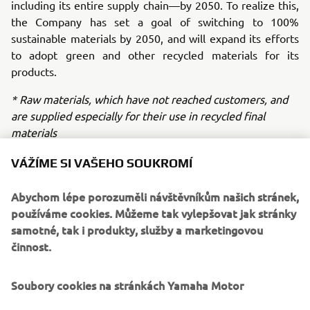
including its entire supply chain—by 2050. To realize this,
the Company has set a goal of switching to 100%
sustainable materials by 2050, and will expand its efforts
to adopt green and other recycled materials for its
products.
* Raw materials, which have not reached customers, and
are supplied especially for their use in recycled final
materials
** Intermediary materials produced during resin synthesis
VÁŽÍME SI VAŠEHO SOUKROMÍ
*** Emissions as a direct result of business activities
Abychom lépe porozuměli návštěvníkům našich stránek,
(Scope 1 and 2) and emissions outside of these (Scope 3)
používáme cookies. Můžeme tak vylepšovat jak stránky
samotné, tak i produkty, služby a marketingovou
činnost.
Soubory cookies na stránkách Yamaha Motor