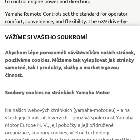
to control engine power and direction.
Yamaha Remote Controls set the standard for operator
comfort, convenience, and flexibility. The 6X9 drive-by-
wire remote control throttle unit is suitable for single and
multi-engine boats and now features an integral start-stop
VÁŽÍME SI VAŠEHO SOUKROMÍ
engine control button negating the need for additional
controls, thereby freeing up more space.
Abychom lépe porozuměli návštěvníkům našich stránek,
používáme cookies. Můžeme tak vylepšovat jak stránky
samotné, tak i produkty, služby a marketingovou
činnost.
Soubory cookies na stránkách Yamaha Motor
Na našich webových stránkách (yamaha-motor.eu) – a na
všech jejich místních verzích – používá společnost Yamaha
Motor Europe N. V., její pobočky a její přidružené
organizace, soubory cookies, včetně technologií
podobných cookies, jako jsou javascript a webové majáky.