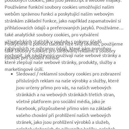
Používáme funkční soubory cookies umožňující našim
webům správnou funkci a poskytující našim webovým
stránkám základní funkce, jako například zapamatování si
přihlašovacích údajů a preferovaných jazyků. Používáme
také analytické soubory cookies, pro vytváření
uživatelských statistik v souladu s pokyny úřadů
Poskytnete-li pomocí tlačítka níže svůj souhlas, použijeme
FIREMNÍ
zabývajících se ochranou údajů, které nám pomohou
také soubory cookies pro sledování/reklamu a soubory
pochopit, jak návštěvníci využívají naše webové stránky a
cookies pro sociální média:
které zlepšují naše webové stránky, produkty, služby a
B2B
marketingové úsilí.
Sledovací / reklamní soubory cookies pro zobrazení
VÍCE YAMAHA
příslušných reklam na naše výrobky a služby, které
jsou určeny přímo pro vás, na našich webových
stránkách a na webových stránkách třetích stran,
PODPORA
včetně platforem pro sociální média, jako je
Facebook, přizpůsobené přímo vám na základě
vašeho chování při prohlížení našich webových
ZPRAVODAJ
stránek, jako jsou prohlížení výrobků a služeb,
položek vložených do nákupního košíku, položek,
Získejte jako první informace o nejnovějších nabídkách,