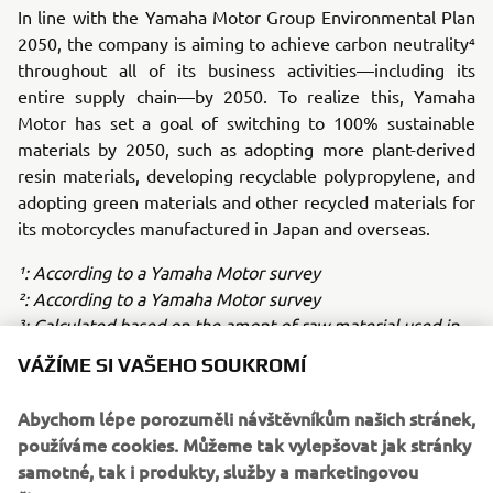
In line with the Yamaha Motor Group Environmental Plan
2050, the company is aiming to achieve carbon neutrality⁴
throughout all of its business activities—including its
entire supply chain—by 2050. To realize this, Yamaha
Motor has set a goal of switching to 100% sustainable
materials by 2050, such as adopting more plant-derived
resin materials, developing recyclable polypropylene, and
adopting green materials and other recycled materials for
its motorcycles manufactured in Japan and overseas.
¹: According to a Yamaha Motor survey
²: According to a Yamaha Motor survey
³: Calculated based on the amont of raw material used in
2022 at principal Yamaha Motor factories in Japan and
VÁŽÍME SI VAŠEHO SOUKROMÍ
overseas
⁴: Emissions from company acitivites (Scope 1.2) +
Abychom lépe porozuměli návštěvníkům našich stránek,
Emissions other than Scope 1.2 (Scope 3.)
používáme cookies. Můžeme tak vylepšovat jak stránky
samotné, tak i produkty, služby a marketingovou