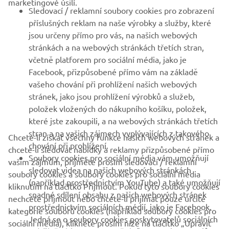
marketingové úsilí.
Sledovací / reklamní soubory cookies pro zobrazení
VÍCE YAMAHA
příslušných reklam na naše výrobky a služby, které
jsou určeny přímo pro vás, na našich webových
stránkách a na webových stránkách třetích stran,
PODPORA
včetně platforem pro sociální média, jako je
Facebook, přizpůsobené přímo vám na základě
vašeho chování při prohlížení našich webových
ZPRAVODAJ
stránek, jako jsou prohlížení výrobků a služeb,
položek vložených do nákupního košíku, položek,
Získejte jako první informace o nejnovějších nabídkách,
speciálních akcích, nových verzích a mnoho dalšího
které jste zakoupili, a na webových stránkách třetích
stran a na vašich zájmech vyplývajících z takového
Chcete-li získat všechny funkce našich webových stránek a
chování při prohlížení.
chcete-li sledovat nabídky a reklamy přizpůsobené přímo
Soubory cookies pro sociální média vám umožňují
vašim zájmům, přijměte prosím sledovací / reklamní
sledovat videa na našich webových stránkách
PŘIHLÁSIT SE K ODBĚRU
soubory cookies a soubory cookies pro sociální média
(například prostřednictvím YouTube) a také umožňují
kliknutím na tlačítko Přijmout. Pokud tyto soubory cookies
snadné sdílení obsahu z našich webových stránek
nechcete přijmout nebo chcete-li přijímat pouze určité
Přečtěte si naše Zásady ochrany osobních údajů a zjistěte, jak
prostřednictvím sociálních médií, jako je Facebook.
zpracováváme vaše osobní údaje:
Zásady ochrany osobních údajů
kategorie souborů cookies (například soubory cookies pro
Jedná se o soubory cookies poskytovatelů sociálních
sociální média), klikněte prosím níže na tlačítko „Upravit