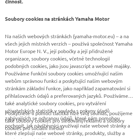
činnost.
Soubory cookies na stránkách Yamaha Motor
Na našich webových stránkách (yamaha-motor.eu) – a na
všech jejich místních verzích – používá společnost Yamaha
Motor Europe N. V., její pobočky a její přidružené
organizace, soubory cookies, včetně technologií
podobných cookies, jako jsou javascript a webové majáky.
Používáme funkční soubory cookies umožňující našim
webům správnou funkci a poskytující našim webovým
stránkám základní funkce, jako například zapamatování si
přihlašovacích údajů a preferovaných jazyků. Používáme
také analytické soubory cookies, pro vytváření
uživatelských statistik v souladu s pokyny úřadů
Poskytnete-li pomocí tlačítka níže svůj souhlas, použijeme
FIREMNÍ
zabývajících se ochranou údajů, které nám pomohou
také soubory cookies pro sledování/reklamu a soubory
pochopit, jak návštěvníci využívají naše webové stránky a
cookies pro sociální média:
které zlepšují naše webové stránky, produkty, služby a
B2B