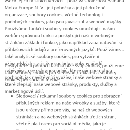
všech jejich místních verzích – používá společnost Yamaha
Motor Europe N. V., její pobočky a její přidružené
organizace, soubory cookies, včetně technologií
podobných cookies, jako jsou javascript a webové majáky.
Používáme funkční soubory cookies umožňující našim
DISCOVER THE HIGH POWER RANGE
webům správnou funkci a poskytující našim webovým
stránkám základní funkce, jako například zapamatování si
přihlašovacích údajů a preferovaných jazyků. Používáme
také analytické soubory cookies, pro vytváření
uživatelských statistik v souladu s pokyny úřadů
Poskytnete-li pomocí tlačítka níže svůj souhlas, použijeme
FIREMNÍ
zabývajících se ochranou údajů, které nám pomohou
také soubory cookies pro sledování/reklamu a soubory
pochopit, jak návštěvníci využívají naše webové stránky a
cookies pro sociální média:
které zlepšují naše webové stránky, produkty, služby a
B2B
marketingové úsilí.
Sledovací / reklamní soubory cookies pro zobrazení
VÍCE YAMAHA
příslušných reklam na naše výrobky a služby, které
jsou určeny přímo pro vás, na našich webových
stránkách a na webových stránkách třetích stran,
PODPORA
včetně platforem pro sociální média, jako je