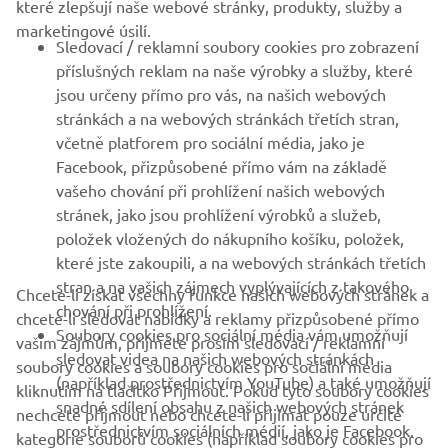
které zlepšují naše webové stránky, produkty, služby a
B2B
marketingové úsilí.
Sledovací / reklamní soubory cookies pro zobrazení
VÍCE YAMAHA
příslušných reklam na naše výrobky a služby, které
jsou určeny přímo pro vás, na našich webových
stránkách a na webových stránkách třetích stran,
PODPORA
včetně platforem pro sociální média, jako je
Facebook, přizpůsobené přímo vám na základě
vašeho chování při prohlížení našich webových
ZPRAVODAJ
stránek, jako jsou prohlížení výrobků a služeb,
položek vložených do nákupního košíku, položek,
Získejte jako první informace o nejnovějších nabídkách,
speciálních akcích, nových verzích a mnoho dalšího
které jste zakoupili, a na webových stránkách třetích
stran a na vašich zájmech vyplývajících z takového
Chcete-li získat všechny funkce našich webových stránek a
chování při prohlížení.
chcete-li sledovat nabídky a reklamy přizpůsobené přímo
Soubory cookies pro sociální média vám umožňují
vašim zájmům, přijměte prosím sledovací / reklamní
sledovat videa na našich webových stránkách
PŘIHLÁSIT SE K ODBĚRU
soubory cookies a soubory cookies pro sociální média
(například prostřednictvím YouTube) a také umožňují
kliknutím na tlačítko Přijmout. Pokud tyto soubory cookies
snadné sdílení obsahu z našich webových stránek
nechcete přijmout nebo chcete-li přijímat pouze určité
Přečtěte si naše Zásady ochrany osobních údajů a zjistěte, jak
prostřednictvím sociálních médií, jako je Facebook.
zpracováváme vaše osobní údaje:
Zásady ochrany osobních údajů
kategorie souborů cookies (například soubory cookies pro