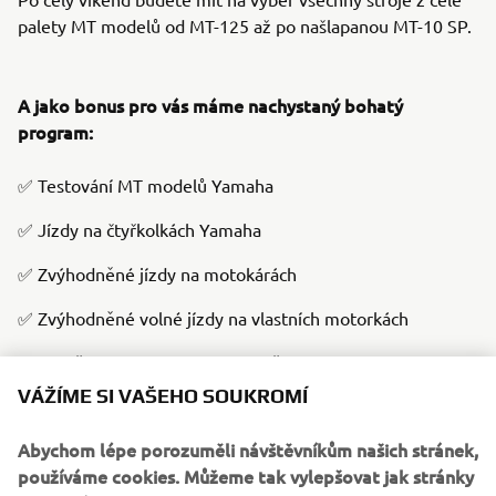
palety MT modelů od MT-125 až po našlapanou MT-10 SP.
A jako bonus pro vás máme nachystaný bohatý
program:
✅ Testování MT modelů Yamaha
✅ Jízdy na čtyřkolkách Yamaha
✅ Zvýhodněné jízdy na motokárách
✅ Zvýhodněné volné jízdy na vlastních motorkách
✅ Soutěž o Yamaha MT-07 na měsíc zdarma
VÁŽÍME SI VAŠEHO SOUKROMÍ
✅ Zábavné soutěže
Abychom lépe porozuměli návštěvníkům našich stránek,
✅ Dětský koutek
používáme cookies. Můžeme tak vylepšovat jak stránky
✅ Grilování