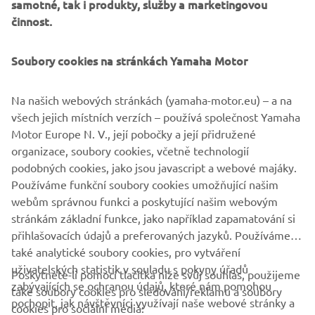
samotné, tak i produkty, služby a marketingovou
činnost.
✅ a spoustu dalšího...
Soubory cookies na stránkách Yamaha Motor
Celou akcí nás bude provázet ostřílený moderátor Honza
🎤
Gavelčík.
Na našich webových stránkách (yamaha-motor.eu) – a na
🆓 VSTUP: zdarma
všech jejich místních verzích – používá společnost Yamaha
Motor Europe N. V., její pobočky a její přidružené
organizace, soubory cookies, včetně technologií
podobných cookies, jako jsou javascript a webové majáky.
Používáme funkční soubory cookies umožňující našim
REGISTRACE
webům správnou funkci a poskytující našim webovým
stránkám základní funkce, jako například zapamatování si
přihlašovacích údajů a preferovaných jazyků. Používáme
také analytické soubory cookies, pro vytváření
uživatelských statistik v souladu s pokyny úřadů
Poskytnete-li pomocí tlačítka níže svůj souhlas, použijeme
FIREMNÍ
zabývajících se ochranou údajů, které nám pomohou
také soubory cookies pro sledování/reklamu a soubory
pochopit, jak návštěvníci využívají naše webové stránky a
cookies pro sociální média: