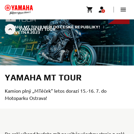
YAMAHA MT TOUR MÍŘÍ DO ČESKÉ REPUBLIKY!
|
YAMAHA MT TOUR
31. KVĚTNA 2023
YAMAHA MT TOUR
Kamion plný „MTéček“ letos dorazí 15.-16. 7. do
Motoparku Ostrava!
Po celý víkend budete mít na výběr všechny stroje z celé