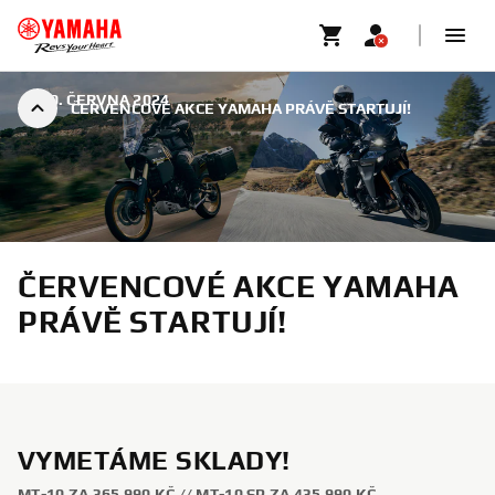
|
30. ČERVNA 2024
ČERVENCOVÉ AKCE YAMAHA PRÁVĚ STARTUJÍ!
ČERVENCOVÉ AKCE YAMAHA
PRÁVĚ STARTUJÍ!
VYMETÁME SKLADY!
MT-10 ZA 365 990 KČ // MT-10 SP ZA 435 990 KČ