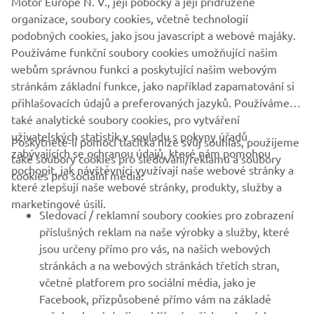
Motor Europe N. V., její pobočky a její přidružené
Akční nabídka na modely MT-07 Pure/35 kW platí od
organizace, soubory cookies, včetně technologií
1.7.2024 do 31.7.2024 či do vyprodání skladových zásob.
podobných cookies, jako jsou javascript a webové majáky.
Používáme funkční soubory cookies umožňující našim
PODMÍNKY SI MŮŽETE STÁHNOUT ZDE.
webům správnou funkci a poskytující našim webovým
stránkám základní funkce, jako například zapamatování si
přihlašovacích údajů a preferovaných jazyků. Používáme
také analytické soubory cookies, pro vytváření
uživatelských statistik v souladu s pokyny úřadů
Poskytnete-li pomocí tlačítka níže svůj souhlas, použijeme
FIREMNÍ
zabývajících se ochranou údajů, které nám pomohou
také soubory cookies pro sledování/reklamu a soubory
pochopit, jak návštěvníci využívají naše webové stránky a
cookies pro sociální média:
které zlepšují naše webové stránky, produkty, služby a
B2B
marketingové úsilí.
Sledovací / reklamní soubory cookies pro zobrazení
VÍCE YAMAHA
příslušných reklam na naše výrobky a služby, které
jsou určeny přímo pro vás, na našich webových
stránkách a na webových stránkách třetích stran,
PODPORA
včetně platforem pro sociální média, jako je
Facebook, přizpůsobené přímo vám na základě