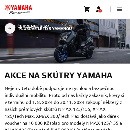
|
31. ČERVENCE 2024
PLUSOVÉ LÉTO S YAMAHOU
AKCE NA SKÚTRY YAMAHA
Nejen v této době podporujeme rychlou a bezpečnou
individuální mobilitu. Proto od nás každý zákazník, který si
v termínu od 1. 8. 2024 do 30.11. 2024 zakoupí některý z
našich prémiových skútrů NMAX 125/155, XMAX
125/Tech Max, XMAX 300/Tech Max dostává jako dárek
voucher na 10 000 Kč (platí pro modely NMAX 125/155 a
XMAX 125/Tech Max) či 15 000 Kč (platí pro modely