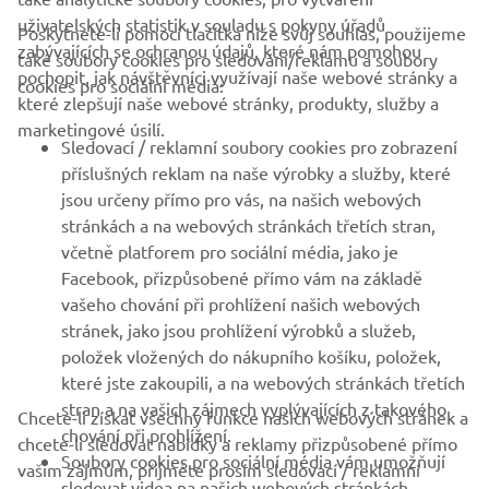
uživatelských statistik v souladu s pokyny úřadů
Poskytnete-li pomocí tlačítka níže svůj souhlas, použijeme
FIREMNÍ
zabývajících se ochranou údajů, které nám pomohou
také soubory cookies pro sledování/reklamu a soubory
pochopit, jak návštěvníci využívají naše webové stránky a
cookies pro sociální média:
které zlepšují naše webové stránky, produkty, služby a
B2B
marketingové úsilí.
Sledovací / reklamní soubory cookies pro zobrazení
VÍCE YAMAHA
příslušných reklam na naše výrobky a služby, které
jsou určeny přímo pro vás, na našich webových
stránkách a na webových stránkách třetích stran,
PODPORA
včetně platforem pro sociální média, jako je
Facebook, přizpůsobené přímo vám na základě
vašeho chování při prohlížení našich webových
ZPRAVODAJ
stránek, jako jsou prohlížení výrobků a služeb,
položek vložených do nákupního košíku, položek,
Získejte jako první informace o nejnovějších nabídkách,
speciálních akcích, nových verzích a mnoho dalšího
které jste zakoupili, a na webových stránkách třetích
stran a na vašich zájmech vyplývajících z takového
Chcete-li získat všechny funkce našich webových stránek a
chování při prohlížení.
chcete-li sledovat nabídky a reklamy přizpůsobené přímo
Soubory cookies pro sociální média vám umožňují
vašim zájmům, přijměte prosím sledovací / reklamní
sledovat videa na našich webových stránkách
PŘIHLÁSIT SE K ODBĚRU