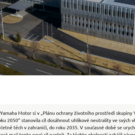
Yamaha Motor si v „Plánu ochrany životního prostředí skupiny
ku 2050“ stanovila cíl dosáhnout uhlíkové neutrality ve svých v
četně těch v zahraničí, do roku 2035. V současné době se urych
které mají tento nový cíl naplnit. Za těchto okolností zahájil závo