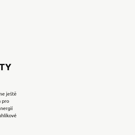
TY
me ještě
a pro
nergií
uhlíkové