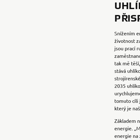
UHLÍ
PŘIS
Snížením em
životnost z
jsou prací 
zaměstnance
tak mě těší
stává uhlík
strojírensk
2035 uhlíko
urychlujeme
tomuto cíli
který je na
Základem na
energie. „M
energie na 