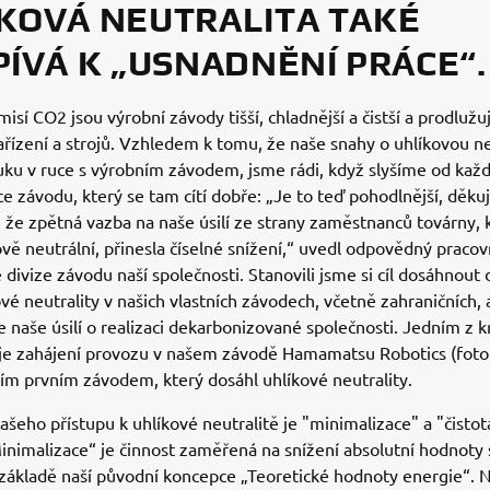
KOVÁ NEUTRALITA TAKÉ
PÍVÁ K „USNADNĚNÍ PRÁCE“.
isí CO2 jsou výrobní závody tišší, chladnější a čistší a prodlužu
ařízení a strojů. Vzhledem k tomu, že naše snahy o uhlíkovou ne
ruku v ruce s výrobním závodem, jsme rádi, když slyšíme od kaž
 závodu, který se tam cítí dobře: „Je to teď pohodlnější, děkuj
, že zpětná vazba na naše úsilí ze strany zaměstnanců továrny, 
ově neutrální, přinesla číselné snížení,“ uvedl odpovědný pracov
é divize závodu naší společnosti. Stanovili jsme si cíl dosáhnout
vé neutrality v našich vlastních závodech, včetně zahraničních, 
 naše úsilí o realizaci dekarbonizované společnosti. Jedním z k
 je zahájení provozu v našem závodě Hamamatsu Robotics (foto 
ším prvním závodem, který dosáhl uhlíkové neutrality.
šeho přístupu k uhlíkové neutralitě je "minimalizace" a "čisto
inimalizace“ je činnost zaměřená na snížení absolutní hodnoty
základě naší původní koncepce „Teoretické hodnoty energie“. 