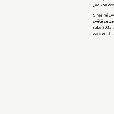
„Velkou cen
S našimi „v
světě se za
roku 2035 b
zařízeních 