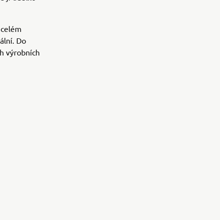
 celém
ální. Do
ch výrobních