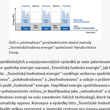
Úsilí o „minimalizaci“ prostřednictvím vlastní metody
„Teoretická hodnota energie“ společnosti Yamaha Motor
Group.
jviditelnějších a nejvýznamnějších výsledků je naše patentov
e spotřeby energie nazvaná „Teoretická hodnota energie“, jak 
še. „Teoretická hodnotová energie“ rozděluje veškerou spotře
ovou“, „polohodnotovou“ a „bezhodnotovou“ a usiluje o průlom
ší podíl „hodnotové“ energie. Například energie spotřebovaná 
 v pohotovostním režimu, je klasifikována jako „nehodnotná“ a c
dnotnou energii na nulu zavedením řídicích technologií, které t
tomaticky vypnou. Koncepce a výsledky této „Teoretické hodno
budily velkou pozornost a Japonské centrum pro úsporu energie