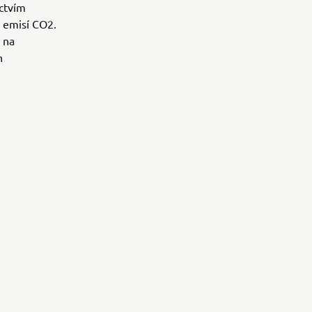
ictvím
z emisí CO2.
 na
h