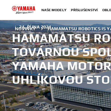
NAŠE MODELY
PŘÍSLUŠENSTVÍ
OBLE
|
24. ŘÍJNA 2024
NOVINKY
HAMAMATSU ROBOTICS IS 
HAMAMATSU ROB
TOVÁRNOU SPO
YAMAHA MOTOR 
UHLÍKOVOU ST