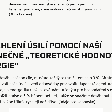
demonstrační zařízení vybavené tavicí pecí a pecí pro
tepelné zpracování, které mohou zpracovávat plynný vodík.
(3D zobrazení)
HLENÍ ÚSILÍ POMOCÍ NAŠÍ
NEČNÉ „TEORETICKÉ HODNO
GIE“
sáhli našeho cíle, musíme každý rok snížit emise o 3 %. Musí
zivnit naše úsilí“ uvedl odpovědný pracovník. Japonská agentur
roje a energetiku uložila továrnám určeným pro hospodaření s e
nížit emise o 5 % během pěti let, takže se snažíme dosáhnout 
řibližně třikrát rychleji než dříve. (údaje pro Japonsko)