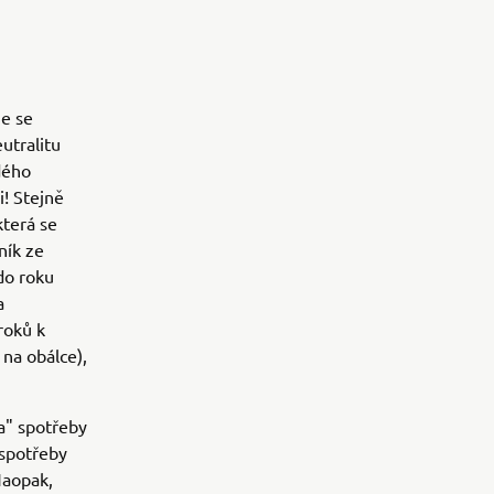
je se
utralitu
dého
i! Stejně
která se
ník ze
 do roku
a
roků k
na obálce),
ta" spotřeby
 spotřeby
Naopak,