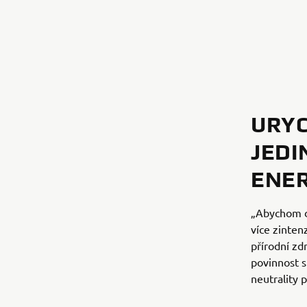
URYC
JEDI
ENER
„Abychom do
více zinten
přírodní zd
povinnost s
neutrality p