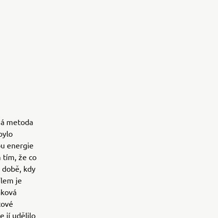
aná metoda
bylo
bu energie
 tím, že co
v době, kdy
ílem je
aková
tové
 jí udělilo