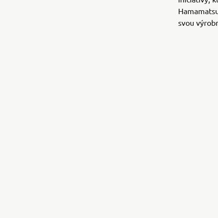
Hamamatsu R
svou výrobn