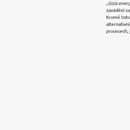
„čistá ener
zavádění za
Kromě toho,
alternativní
procesech, j