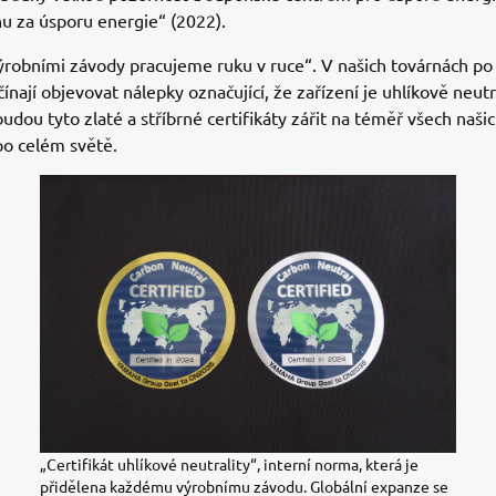
u za úsporu energie“ (2022).
ýrobními závody pracujeme ruku v ruce“. V našich továrnách po
čínají objevovat nálepky označující, že zařízení je uhlíkově neutr
udou tyto zlaté a stříbrné certifikáty zářit na téměř všech naši
po celém světě.
„Certifikát uhlíkové neutrality“, interní norma, která je
přidělena každému výrobnímu závodu. Globální expanze se