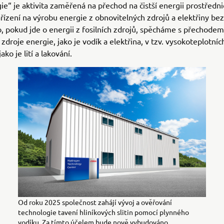
gie“ je aktivita zaměřená na přechod na čistší energii prostředn
řízení na výrobu energie z obnovitelných zdrojů a elektřiny be
 pokud jde o energii z fosilních zdrojů, spěcháme s přechodem
 zdroje energie, jako je vodík a elektřina, v tzv. vysokoteplotníc
ako je lití a lakování.
Od roku 2025 společnost zahájí vývoj a ověřování
technologie tavení hliníkových slitin pomocí plynného
vodíku. Za tímto účelem bude nově vybudováno