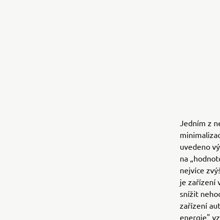
Jedním z ne
minimalizac
uvedeno vý
na „hodnot
nejvíce zvý
je zařízení
snížit neho
zařízení au
energie" vz