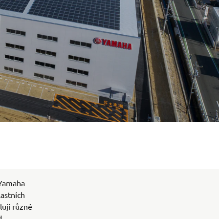
 Yamaha
lastních
lují různé
d