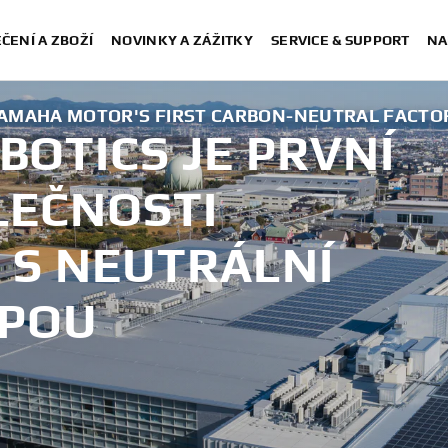
ČENÍ A ZBOŽÍ
NOVINKY A ZÁŽITKY
SERVICE & SUPPORT
NA
YAMAHA MOTOR'S FIRST CARBON-NEUTRAL FACTO
OTICS JE PRVNÍ
LEČNOSTI
S NEUTRÁLNÍ
OPOU