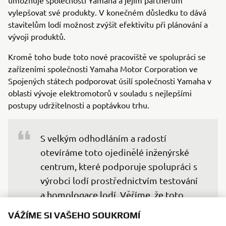
vylepšovat své produkty. V konečném důsledku to dává
stavitelům lodí možnost zvýšit efektivitu při plánování a
vývoji produktů.
Kromě toho bude toto nové pracoviště ve spolupráci se
zařízeními společnosti Yamaha Motor Corporation ve
Spojených státech podporovat úsilí společnosti Yamaha v
oblasti vývoje elektromotorů v souladu s nejlepšími
postupy udržitelnosti a poptávkou trhu.
S velkým odhodláním a radostí 
otevíráme toto ojedinělé inženýrské 
centrum, které podporuje spolupráci s 
výrobci lodí prostřednictvím testování 
a homologace lodí. Věříme, že toto 
centrum bude mít pro stavitele lodí 
VÁŽÍME SI VAŠEHO SOUKROMÍ
skutečný význam a zároveň přispěje 