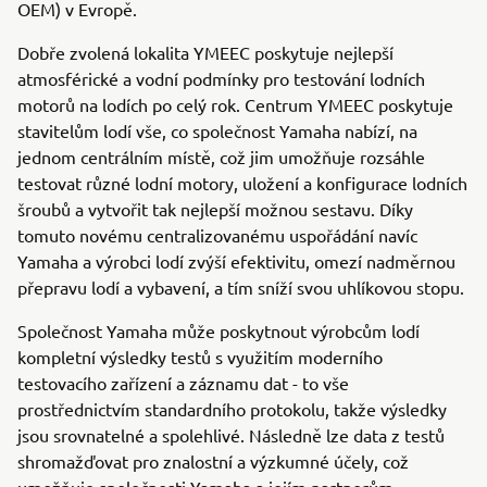
OEM) v Evropě.
Dobře zvolená lokalita YMEEC poskytuje nejlepší
atmosférické a vodní podmínky pro testování lodních
motorů na lodích po celý rok. Centrum YMEEC poskytuje
stavitelům lodí vše, co společnost Yamaha nabízí, na
jednom centrálním místě, což jim umožňuje rozsáhle
testovat různé lodní motory, uložení a konfigurace lodních
šroubů a vytvořit tak nejlepší možnou sestavu. Díky
tomuto novému centralizovanému uspořádání navíc
Yamaha a výrobci lodí zvýší efektivitu, omezí nadměrnou
přepravu lodí a vybavení, a tím sníží svou uhlíkovou stopu.
Společnost Yamaha může poskytnout výrobcům lodí
kompletní výsledky testů s využitím moderního
testovacího zařízení a záznamu dat - to vše
prostřednictvím standardního protokolu, takže výsledky
jsou srovnatelné a spolehlivé. Následně lze data z testů
shromažďovat pro znalostní a výzkumné účely, což
umožňuje společnosti Yamaha a jejím partnerům