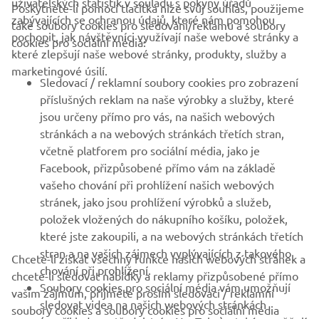
uživatelských statistik v souladu s pokyny úřadů
Poskytnete-li pomocí tlačítka níže svůj souhlas, použijeme
FIREMNÍ
zabývajících se ochranou údajů, které nám pomohou
také soubory cookies pro sledování/reklamu a soubory
pochopit, jak návštěvníci využívají naše webové stránky a
cookies pro sociální média:
které zlepšují naše webové stránky, produkty, služby a
B2B
marketingové úsilí.
Sledovací / reklamní soubory cookies pro zobrazení
VÍCE YAMAHA
příslušných reklam na naše výrobky a služby, které
jsou určeny přímo pro vás, na našich webových
stránkách a na webových stránkách třetích stran,
PODPORA
včetně platforem pro sociální média, jako je
Facebook, přizpůsobené přímo vám na základě
vašeho chování při prohlížení našich webových
ZPRAVODAJ
stránek, jako jsou prohlížení výrobků a služeb,
položek vložených do nákupního košíku, položek,
Získejte jako první informace o nejnovějších nabídkách,
speciálních akcích, nových verzích a mnoho dalšího
které jste zakoupili, a na webových stránkách třetích
stran a na vašich zájmech vyplývajících z takového
Chcete-li získat všechny funkce našich webových stránek a
chování při prohlížení.
chcete-li sledovat nabídky a reklamy přizpůsobené přímo
Soubory cookies pro sociální média vám umožňují
vašim zájmům, přijměte prosím sledovací / reklamní
PŘIHLÁSIT SE K ODBĚRU
sledovat videa na našich webových stránkách
soubory cookies a soubory cookies pro sociální média