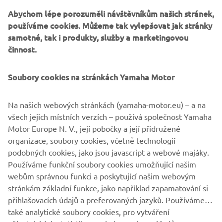
k dosažení našich globálních cílů 
Abychom lépe porozuměli návštěvníkům našich stránek,
v oblasti udržitelnosti lodní dopravy.
používáme cookies. Můžeme tak vylepšovat jak stránky
samotné, tak i produkty, služby a marketingovou
— Fabrice Lacoume, ředitel oddělení 
činnost.
námořních lodí společnosti Yamaha Motor 
Europe
Soubory cookies na stránkách Yamaha Motor
Na našich webových stránkách (yamaha-motor.eu) – a na
všech jejich místních verzích – používá společnost Yamaha
Motor Europe N. V., její pobočky a její přidružené
1
/
31
organizace, soubory cookies, včetně technologií
podobných cookies, jako jsou javascript a webové majáky.
Používáme funkční soubory cookies umožňující našim
DALŠÍ FIREMNÍ NOVINKY
webům správnou funkci a poskytující našim webovým
stránkám základní funkce, jako například zapamatování si
přihlašovacích údajů a preferovaných jazyků. Používáme
také analytické soubory cookies, pro vytváření