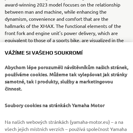
award-winning 2023 model focuses on the relationship
between man and machine, while enhancing the
dynamism, convenience and comfort that are the
hallmarks of the XMAX. The functional elements of the
front fork and engine unit's power delivery, which are
equivalent to those of a sports bike, are visualized in the
tight silhouette, expressing an attractive sense of
VÁŽÍME SI VAŠEHO SOUKROMÍ
exuberance. In terms of convenience, the space efficiency
under the seat has been thoroughly reviewed, with a seat
Abychom lépe porozuměli návštěvníkům našich stránek,
shape that improves leg room and fit, still providing
používáme cookies. Můžeme tak vylepšovat jak stránky
storage capacity for two full-face. The radical X-shaped
samotné, tak i produkty, služby a marketingovou
headlight and taillight provide the final and instantly
činnost.
recognizable touch to its appearance that distinguishes
itself from other models.
Soubory cookies na stránkách Yamaha Motor
Na našich webových stránkách (yamaha-motor.eu) – a na
UNLEASH YOUR DARKNESS HERE
všech jejich místních verzích – používá společnost Yamaha