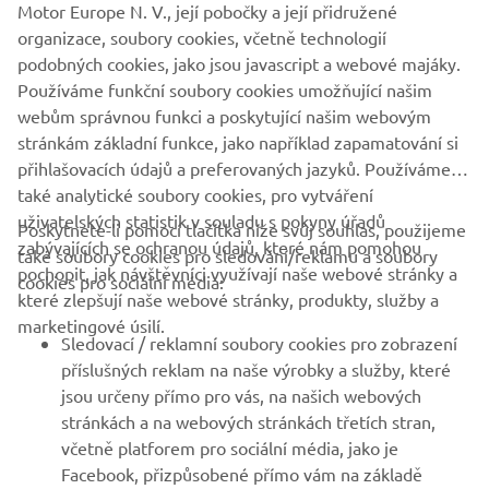
Motor Europe N. V., její pobočky a její přidružené
organizace, soubory cookies, včetně technologií
podobných cookies, jako jsou javascript a webové majáky.
Používáme funkční soubory cookies umožňující našim
GO TO THE CURRENT MAX HERE
webům správnou funkci a poskytující našim webovým
stránkám základní funkce, jako například zapamatování si
přihlašovacích údajů a preferovaných jazyků. Používáme
také analytické soubory cookies, pro vytváření
uživatelských statistik v souladu s pokyny úřadů
Poskytnete-li pomocí tlačítka níže svůj souhlas, použijeme
FIREMNÍ
zabývajících se ochranou údajů, které nám pomohou
také soubory cookies pro sledování/reklamu a soubory
pochopit, jak návštěvníci využívají naše webové stránky a
cookies pro sociální média:
které zlepšují naše webové stránky, produkty, služby a
B2B
marketingové úsilí.
Sledovací / reklamní soubory cookies pro zobrazení
VÍCE YAMAHA
příslušných reklam na naše výrobky a služby, které
jsou určeny přímo pro vás, na našich webových
stránkách a na webových stránkách třetích stran,
PODPORA
včetně platforem pro sociální média, jako je
Facebook, přizpůsobené přímo vám na základě