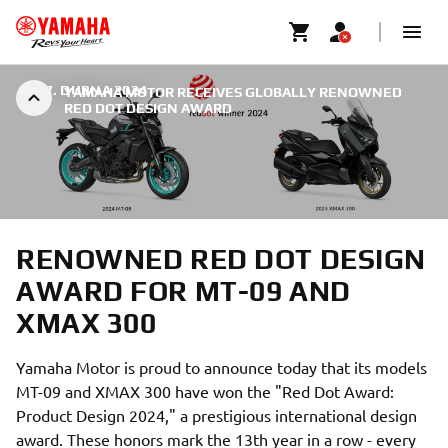
|
17. DUBNA 2024
YAMAHA MOTOR RECEIVES GLOBALLY RENOWNED
RED DOT DESIGN AWARD
RENOWNED RED DOT DESIGN
AWARD FOR MT-09 AND
XMAX 300
Yamaha Motor is proud to announce today that its models
MT-09 and XMAX 300 have won the "Red Dot Award:
Product Design 2024," a prestigious international design
award. These honors mark the 13th year in a row - every