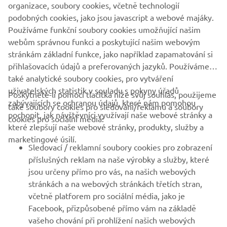
organizace, soubory cookies, včetně technologií
*Emissions produced from Yamaha's value chain, e.g., use
podobných cookies, jako jsou javascript a webové majáky.
of sold products.
Používáme funkční soubory cookies umožňující našim
webům správnou funkci a poskytující našim webovým
stránkám základní funkce, jako například zapamatování si
přihlašovacích údajů a preferovaných jazyků. Používáme
také analytické soubory cookies, pro vytváření
uživatelských statistik v souladu s pokyny úřadů
Poskytnete-li pomocí tlačítka níže svůj souhlas, použijeme
FIREMNÍ
zabývajících se ochranou údajů, které nám pomohou
také soubory cookies pro sledování/reklamu a soubory
pochopit, jak návštěvníci využívají naše webové stránky a
cookies pro sociální média:
které zlepšují naše webové stránky, produkty, služby a
B2B
marketingové úsilí.
Sledovací / reklamní soubory cookies pro zobrazení
VÍCE YAMAHA
příslušných reklam na naše výrobky a služby, které
jsou určeny přímo pro vás, na našich webových
stránkách a na webových stránkách třetích stran,
PODPORA
včetně platforem pro sociální média, jako je
Facebook, přizpůsobené přímo vám na základě
vašeho chování při prohlížení našich webových
ZPRAVODAJ