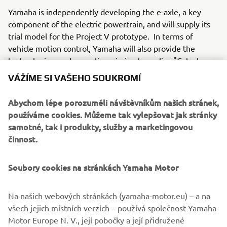
Yamaha is independently developing the e-axle, a key
component of the electric powertrain, and will supply its
trial model for the Project V prototype. In terms of
vehicle motion control, Yamaha will also provide the
technologies and expertise, aiming to realise "Caterham
Powered by Yamaha Motor."
VÁŽÍME SI VAŠEHO SOUKROMÍ
Yamaha has set a company-wide environmental goal to
Abychom lépe porozuměli návštěvníkům našich stránek,
achieve carbon neutrality in Scope 3* emissions by 2050.
používáme cookies. Můžeme tak vylepšovat jak stránky
The company is engaged in the development of advanced
samotné, tak i produkty, služby a marketingovou
small and lightweight electric powertrains, which is
činnost.
Yamaha's strength; in March 2024, Yamaha announced its
entry as developer and supplier of high-performance
electric powertrains into the Formula E World
Soubory cookies na stránkách Yamaha Motor
Championship.
Na našich webových stránkách (yamaha-motor.eu) – a na
To create a more sustainable world, Yamaha Motor will
všech jejich místních verzích – používá společnost Yamaha
continue promoting the research and development of
Motor Europe N. V., její pobočky a její přidružené
technologies that contribute to sustainability.