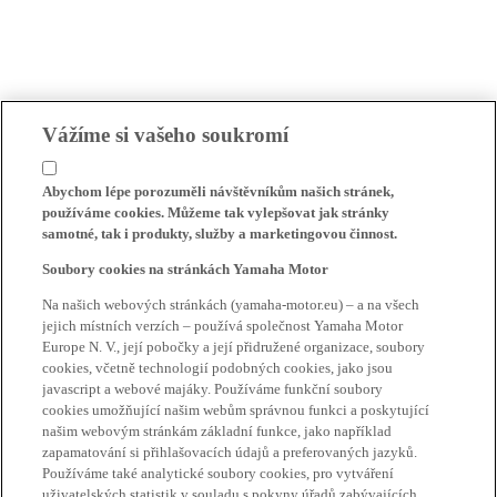
Vážíme si vašeho soukromí
Abychom lépe porozuměli návštěvníkům našich stránek,
používáme cookies. Můžeme tak vylepšovat jak stránky
samotné, tak i produkty, služby a marketingovou činnost.
Soubory cookies na stránkách Yamaha Motor
Na našich webových stránkách (yamaha-motor.eu) – a na všech
jejich místních verzích – používá společnost Yamaha Motor
Europe N. V., její pobočky a její přidružené organizace, soubory
cookies, včetně technologií podobných cookies, jako jsou
javascript a webové majáky. Používáme funkční soubory
cookies umožňující našim webům správnou funkci a poskytující
našim webovým stránkám základní funkce, jako například
zapamatování si přihlašovacích údajů a preferovaných jazyků.
Používáme také analytické soubory cookies, pro vytváření
uživatelských statistik v souladu s pokyny úřadů zabývajících