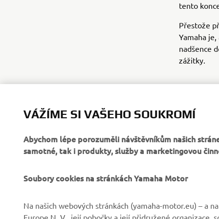
tento konce
Přestože př
Yamaha je, 
nadšence do
zážitky.
VÁŽÍME SI VAŠEHO SOUKROMÍ
Abychom lépe porozuměli návštěvníkům našich stráne
samotné, tak i produkty, služby a marketingovou činn
Soubory cookies na stránkách Yamaha Motor
Na našich webových stránkách (yamaha-motor.eu) – a na 
Europe N. V., její pobočky a její přidružené organizace,