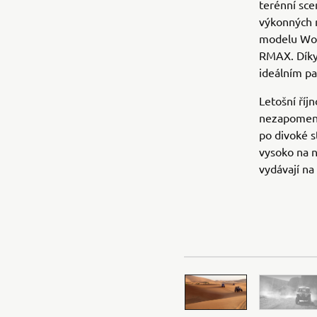
terénní sc
výkonných 
modelu Wol
RMAX. Díky
ideálním pa
Letošní říj
nezapomenu
po divoké s
vysoko na n
vydávají na 