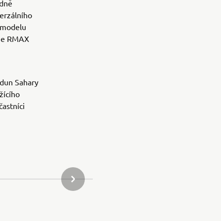
ádně
erzálního
 modelu
ine RMAX
 dun Sahary
žícího
astníci
DALŠÍ POLOŽKA GALERIE