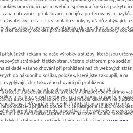
 cookies umožňující našim webům správnou funkci a poskytující
VÍCE YAMAHA
PODPORA
 zapamatování si přihlašovacích údajů a preferovaných jazyků.
 uživatelských statistik v souladu s pokyny úřadů zabývajících 
vníci využívají naše webové stránky a které zlepšují naše web
MyYamaha
Katalog originálních
eme také soubory cookies pro sledování/reklamu a soubory cooki
náhradních dílů
Yamaha Music
Rezervace servisní
Yamaha Racing
prohlídky
 příslušných reklam na naše výrobky a služby, které jsou určen
Yamaha Motor Global
ebových stránkách třetích stran, včetně platforem pro sociální
Vyhledávač dealerů
a základě vašeho chování při prohlížení našich webových strán
Mobilní aplikace
Nakládání s použitými
ených do nákupního košíku, položek, které jste zakoupili, a na
bateriemi
h vyplývajících z takového chování při prohlížení.
ledovat videa na našich webových stránkách (například
 a chcete-li sledovat nabídky a reklamy přizpůsobené přímo va
dílení obsahu z našich webových stránek prostřednictvím sociá
okies a soubory cookies pro sociální média kliknutím na tlačítk
s poskytovatelů sociálních médií třetích stran a umožní těmto
nebo chcete-li přijímat pouze určité kategorie souborů cookies
ní při prohlížení internetu a používat tyto výsledky pro své vl
prosím níže na tlačítko „Upravit vaše nastavení souborů cookies“
e kdykoli stáhnout prostřednictvím našich zásad pro
soubory
ookies, abyste se dozvěděli více o souborech cookies, které