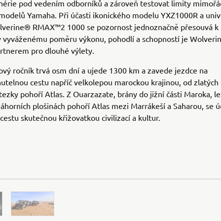
enérie pod vedením odborníků a zároveň testovat limity mimoř
modelů Yamaha. Při účasti ikonického modelu YXZ1000R a univ
verine® RMAX™2 1000 se pozornost jednoznačně přesouvá k
 vyváženému poměru výkonu, pohodlí a schopností je Wolver
rtnerem pro dlouhé výlety.
nový ročník trvá osm dní a ujede 1300 km a zavede jezdce na
telnou cestu napříč velkolepou marockou krajinou, od zlatých
tezky pohoří Atlas. Z Ouarzazate, brány do jižní části Maroka, le
áhorních plošinách pohoří Atlas mezi Marrákeší a Saharou, se úč
cestu skutečnou křižovatkou civilizací a kultur.