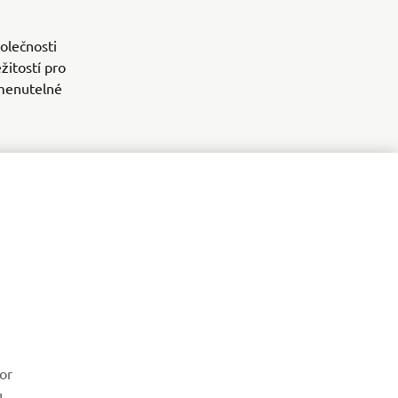
polečnosti
žitostí pro
omenutelné
or
u