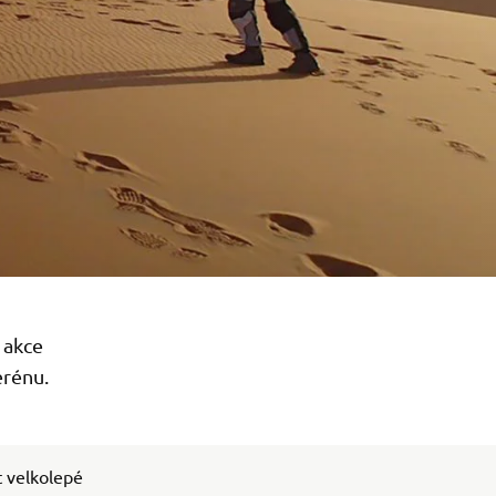
 akce
erénu.
t velkolepé