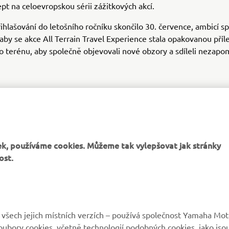
pt na celoevropskou sérii zážitkových akcí.
ihlašování do letošního ročníku skončilo 30. července, ambicí s
aby se akce All Terrain Travel Experience stala opakovanou příle
 terénu, aby společně objevovali nové obzory a sdíleli nezap
k, používáme cookies. Můžeme tak vylepšovat jak stránky
ost.
OBJEVTE ZÁŽITEK
všech jejich místních verzích – používá společnost Yamaha Mot
 soubory cookies, včetně technologií podobných cookies, jako jso