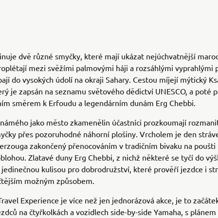
nuje dvě různé smyčky, které mají ukázat nejúchvatnější maroc
roplétají mezi svěžími palmovými háji a rozsáhlými vyprahlými 
ají do vysokých údolí na okraji Sahary. Cestou míjejí mýtický Ks
erý je zapsán na seznamu světového dědictví UNESCO, a poté p
ním směrem k Erfoudu a legendárním dunám Erg Chebbi.
známého jako město zkamenělin účastníci prozkoumají rozmanit
yčky přes pozoruhodné náhorní plošiny. Vrcholem je den stráv
erzouga zakončený přenocováním v tradičním bivaku na poušti
lohou. Zlatavé duny Erg Chebbi, z nichž některé se tyčí do vý
 jedinečnou kulisou pro dobrodružství, které prověří jezdce i str
čtějším možným způsobem.
 Travel Experience je více než jen jednorázová akce, je to začáte
zdců na čtyřkolkách a vozidlech side-by-side Yamaha, s plánem r