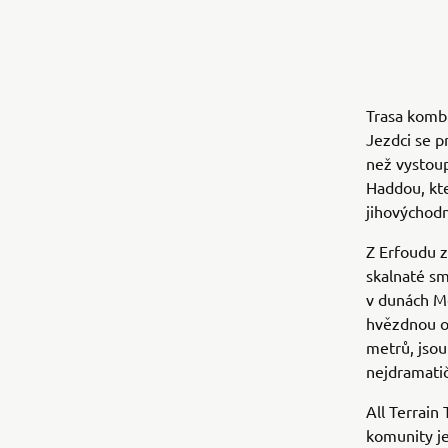
Trasa kombi
Jezdci se p
než vystoup
Haddou, kt
jihovýchod
Z Erfoudu 
skalnaté sm
v dunách M
hvězdnou ob
metrů, jsou
nejdramati
All Terrain
komunity je