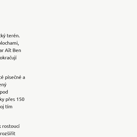
ký terén.
plochami,
ar Aït Ben
okračují
é písečné a
ený
 pod
šky přes 150
oj tím
k rostoucí
ozšířit