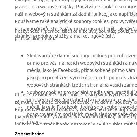
javascript a webové majáky. Používáme funkční soubory
FIREMNÍ
B2B
našim webovým stránkám základní funkce, jako například
Používáme také analytické soubory cookies, pro vytváření
ochranou údajů, které nám pomohou pochopit, jak návště
Společnost
Systémy eBike
Poskytnete-li pomocí tlačítka níže svůj souhlas, použij
stránky, produkty, služby a marketingové úsilí.
pro sociální média:
Zprávy
Státní orgány
Události
Golfová hřiště
Sledovací / reklamní soubory cookies pro zobrazení
Tisk
První respondenti
přímo pro vás, na našich webových stránkách a na w
média, jako je Facebook, přizpůsobené přímo vám n
Brochures
Autoškoly
jako jsou prohlížení výrobků a služeb, položek vlož
Práce v Yamaha
Robotics
webových stránkách třetích stran a na vašich zájmec
Soubory cookies pro sociální média vám umožňují s
Chcete-li získat všechny funkce našich webových stránek
Stát se prodejcem
Partnerství
prostřednictvím YouTube) a také umožňují snadné s
zájmům, přijměte prosím sledovací / reklamní soubory co
Politika lidských práv
Technické informace pro
médií, jako je Facebook. Jedná se o soubory cookie
Přijmout. Pokud tyto soubory cookies nechcete přijmout 
nezávislé prodejce
poskytovatelům sociálních médií sledovat vaše chová
(například soubory cookies pro sociální média), klikněte 
Základní politika
účely.
Můžete také změnit vaše nastavení a svůj souhlas můžet
udržitelnosti
Yamalube Safety Data
cookies
. Přečtěte si prosím zásady týkající se souborů c
Sheets
Zobrazit více
Kanál pro oznamovatele