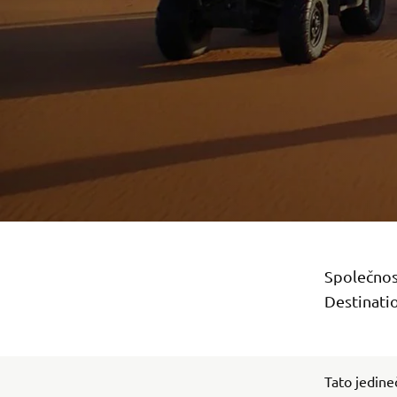
Společnos
Destinatio
Tato jedine