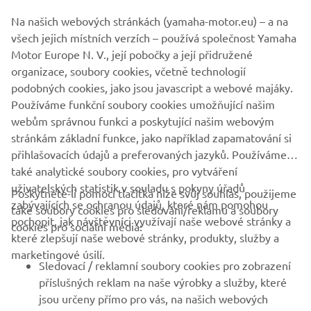
Race Like A Girl
Epizody
můžete sledovat na oficiálním
Na našich webových stránkách (yamaha-motor.eu) – a na
kanálu YouTube, sociálních sítích a webových stránkách
všech jejich místních verzích – používá společnost Yamaha
společnosti Yamaha Motor Europe.
Motor Europe N. V., její pobočky a její přidružené
organizace, soubory cookies, včetně technologií
podobných cookies, jako jsou javascript a webové majáky.
Používáme funkční soubory cookies umožňující našim
NEPROPÁSNĚTE ŽÁDNOU EPIZODU
webům správnou funkci a poskytující našim webovým
stránkám základní funkce, jako například zapamatování si
přihlašovacích údajů a preferovaných jazyků. Používáme
také analytické soubory cookies, pro vytváření
uživatelských statistik v souladu s pokyny úřadů
Poskytnete-li pomocí tlačítka níže svůj souhlas, použijeme
FIREMNÍ
zabývajících se ochranou údajů, které nám pomohou
také soubory cookies pro sledování/reklamu a soubory
pochopit, jak návštěvníci využívají naše webové stránky a
cookies pro sociální média:
které zlepšují naše webové stránky, produkty, služby a
B2B
marketingové úsilí.
Sledovací / reklamní soubory cookies pro zobrazení
VÍCE YAMAHA
příslušných reklam na naše výrobky a služby, které
jsou určeny přímo pro vás, na našich webových