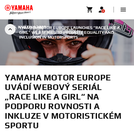
|
26. KVĚTNA 2025
YAMAHA MOTOR EUROPE LAUNCHES “RACE LIKE A
GIRL” WEB SERIES TO PROMOTE EQUALITY AND
INCLUSION IN MOTORSPORTS
YAMAHA MOTOR EUROPE
UVÁDÍ WEBOVÝ SERIÁL
„RACE LIKE A GIRL“ NA
PODPORU ROVNOSTI A
INKLUZE V MOTORISTICKÉM
SPORTU