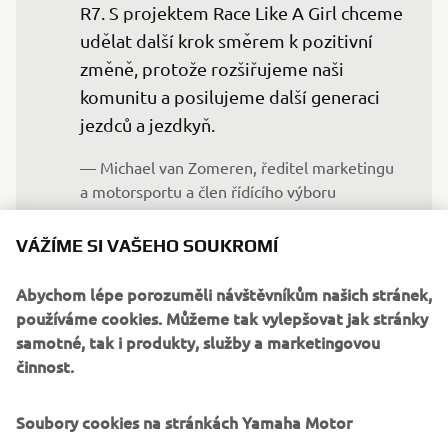
R7. S projektem Race Like A Girl chceme 
udělat další krok směrem k pozitivní 
změně, protože rozšiřujeme naši 
komunitu a posilujeme další generaci 
jezdců a jezdkyň.
— Michael van Zomeren, ředitel marketingu 
a motorsportu a člen řídícího výboru 
společnosti Yamaha Motor Europe N.V.
VÁŽÍME SI VAŠEHO SOUKROMÍ
Kromě zaměření společnosti Yamaha na rozmanitost,
Abychom lépe porozuměli návštěvníkům našich stránek,
rovnost a inkluzi série také zdůrazňuje závazek
používáme cookies. Můžeme tak vylepšovat jak stránky
společnosti Yamaha k udržitelnosti, což odráží trvalé úsilí
samotné, tak i produkty, služby a marketingovou
společnosti podporovat lepší budoucnost v motoristickém
činnost.
sportu a širším odvětví mobility a zároveň inspirovat nové
generace, aby se věnovaly své vášni pro motoristický sport
Soubory cookies na stránkách Yamaha Motor
nebo objevily radost z jízdy na motocyklu.