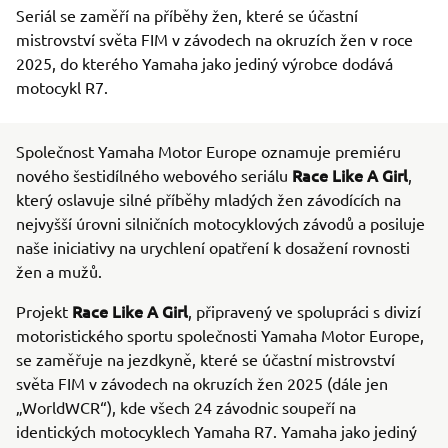
Seriál se zaměří na příběhy žen, které se účastní
mistrovství světa FIM v závodech na okruzích žen v roce
2025, do kterého Yamaha jako jediný výrobce dodává
motocykl R7.
Společnost Yamaha Motor Europe oznamuje premiéru
Race Like A Girl
nového šestidílného webového seriálu
,
který oslavuje silné příběhy mladých žen závodících na
nejvyšší úrovni silničních motocyklových závodů a posiluje
naše iniciativy na urychlení opatření k dosažení rovnosti
žen a mužů.
Race Like A Girl
Projekt
, připravený ve spolupráci s divizí
motoristického sportu společnosti Yamaha Motor Europe,
se zaměřuje na jezdkyně, které se účastní mistrovství
světa FIM v závodech na okruzích žen 2025 (dále jen
„WorldWCR“), kde všech 24 závodnic soupeří na
identických motocyklech Yamaha R7. Yamaha jako jediný