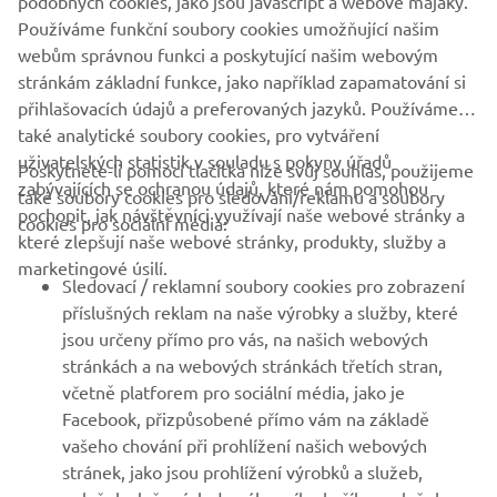
podobných cookies, jako jsou javascript a webové majáky.
ZAPOJTE SE
Používáme funkční soubory cookies umožňující našim
webům správnou funkci a poskytující našim webovým
stránkám základní funkce, jako například zapamatování si
přihlašovacích údajů a preferovaných jazyků. Používáme
také analytické soubory cookies, pro vytváření
1
/
7
uživatelských statistik v souladu s pokyny úřadů
Poskytnete-li pomocí tlačítka níže svůj souhlas, použijeme
zabývajících se ochranou údajů, které nám pomohou
také soubory cookies pro sledování/reklamu a soubory
pochopit, jak návštěvníci využívají naše webové stránky a
cookies pro sociální média:
které zlepšují naše webové stránky, produkty, služby a
FIREMNÍ
marketingové úsilí.
Sledovací / reklamní soubory cookies pro zobrazení
příslušných reklam na naše výrobky a služby, které
B2B
jsou určeny přímo pro vás, na našich webových
stránkách a na webových stránkách třetích stran,
VÍCE YAMAHA
včetně platforem pro sociální média, jako je
Facebook, přizpůsobené přímo vám na základě
vašeho chování při prohlížení našich webových
PODPORA
stránek, jako jsou prohlížení výrobků a služeb,