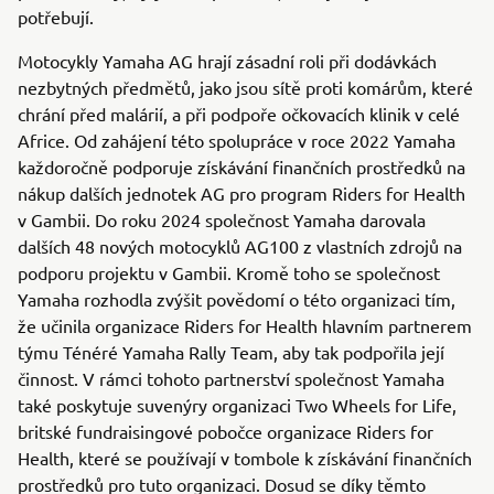
potřebují.
Motocykly Yamaha AG hrají zásadní roli při dodávkách
nezbytných předmětů, jako jsou sítě proti komárům, které
chrání před malárií, a při podpoře očkovacích klinik v celé
Africe. Od zahájení této spolupráce v roce 2022 Yamaha
každoročně podporuje získávání finančních prostředků na
nákup dalších jednotek AG pro program Riders for Health
v Gambii. Do roku 2024 společnost Yamaha darovala
dalších 48 nových motocyklů AG100 z vlastních zdrojů na
podporu projektu v Gambii. Kromě toho se společnost
Yamaha rozhodla zvýšit povědomí o této organizaci tím,
že učinila organizace Riders for Health hlavním partnerem
týmu Ténéré Yamaha Rally Team, aby tak podpořila její
činnost. V rámci tohoto partnerství společnost Yamaha
také poskytuje suvenýry organizaci Two Wheels for Life,
britské fundraisingové pobočce organizace Riders for
Health, které se používají v tombole k získávání finančních
prostředků pro tuto organizaci. Dosud se díky těmto