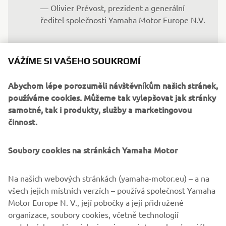
— Olivier Prévost, prezident a generální 
ředitel společnosti Yamaha Motor Europe N.V.
Jsme poctěni, že můžeme pokračovat v 
VÁŽÍME SI VAŠEHO SOUKROMÍ
partnerství se společností Yamaha, jejíž 
Abychom lépe porozuměli návštěvníkům našich stránek,
odhodlání vytvářet pozitivní dopad na 
používáme cookies. Můžeme tak vylepšovat jak stránky
komunitu se tak úzce shoduje s naším 
samotné, tak i produkty, služby a marketingovou
cílem. Jejich odhodlání nám pomůže 
činnost.
nejen rozšířit náš dosah, ale také zesílit 
dopad, který společně můžeme mít.
Soubory cookies na stránkách Yamaha Motor
— Kayode Ajayi, generální ředitel společnosti 
Riders for Health
Na našich webových stránkách (yamaha-motor.eu) – a na
všech jejich místních verzích – používá společnost Yamaha
Motor Europe N. V., její pobočky a její přidružené
organizace, soubory cookies, včetně technologií