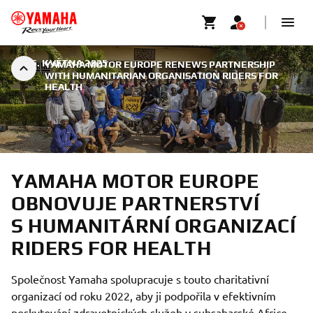
|
25. KVĚTNA 2025
YAMAHA MOTOR EUROPE RENEWS PARTNERSHIP
WITH HUMANITARIAN ORGANISATION RIDERS FOR
HEALTH
YAMAHA MOTOR EUROPE
OBNOVUJE PARTNERSTVÍ
S HUMANITÁRNÍ ORGANIZACÍ
RIDERS FOR HEALTH
Společnost Yamaha spolupracuje s touto charitativní
organizací od roku 2022, aby ji podpořila v efektivním
poskytování zdravotnických služeb v subsaharské Africe.