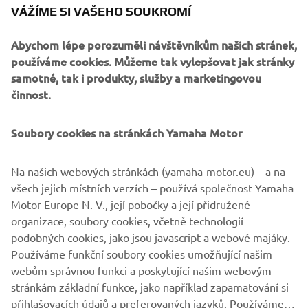
VÁŽÍME SI VAŠEHO SOUKROMÍ
Abychom lépe porozuměli návštěvníkům našich stránek,
používáme cookies. Můžeme tak vylepšovat jak stránky
samotné, tak i produkty, služby a marketingovou
činnost.
Soubory cookies na stránkách Yamaha Motor
Na našich webových stránkách (yamaha-motor.eu) – a na
všech jejich místních verzích – používá společnost Yamaha
CN1, the motorcycle industry's first carbon-neutral paint line.
Motor Europe N. V., její pobočky a její přidružené
organizace, soubory cookies, včetně technologií
podobných cookies, jako jsou javascript a webové majáky.
Používáme funkční soubory cookies umožňující našim
MORE CORPORATE NEWS
webům správnou funkci a poskytující našim webovým
stránkám základní funkce, jako například zapamatování si
přihlašovacích údajů a preferovaných jazyků. Používáme