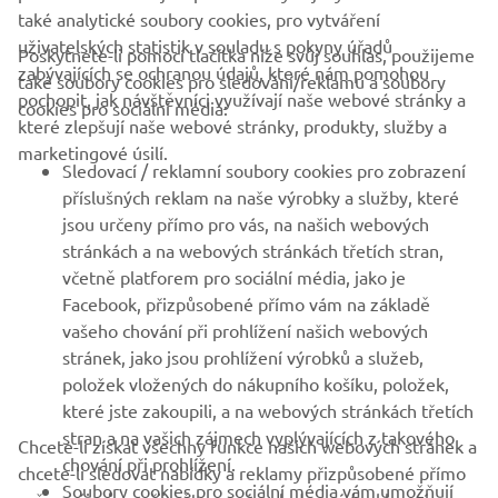
také analytické soubory cookies, pro vytváření
uživatelských statistik v souladu s pokyny úřadů
Poskytnete-li pomocí tlačítka níže svůj souhlas, použijeme
FIREMNÍ
zabývajících se ochranou údajů, které nám pomohou
také soubory cookies pro sledování/reklamu a soubory
pochopit, jak návštěvníci využívají naše webové stránky a
cookies pro sociální média:
které zlepšují naše webové stránky, produkty, služby a
B2B
marketingové úsilí.
Sledovací / reklamní soubory cookies pro zobrazení
VÍCE YAMAHA
příslušných reklam na naše výrobky a služby, které
jsou určeny přímo pro vás, na našich webových
stránkách a na webových stránkách třetích stran,
PODPORA
včetně platforem pro sociální média, jako je
Facebook, přizpůsobené přímo vám na základě
vašeho chování při prohlížení našich webových
ZPRAVODAJ
stránek, jako jsou prohlížení výrobků a služeb,
položek vložených do nákupního košíku, položek,
Získejte jako první informace o nejnovějších nabídkách,
speciálních akcích, nových verzích a mnoho dalšího
které jste zakoupili, a na webových stránkách třetích
stran a na vašich zájmech vyplývajících z takového
Chcete-li získat všechny funkce našich webových stránek a
chování při prohlížení.
chcete-li sledovat nabídky a reklamy přizpůsobené přímo
Soubory cookies pro sociální média vám umožňují