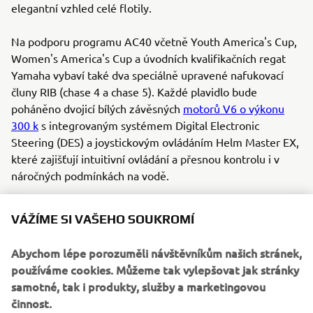
elegantní vzhled celé flotily.
Na podporu programu AC40 včetně Youth America's Cup,
Women's America's Cup a úvodních kvalifikačních regat
Yamaha vybaví také dva speciálně upravené nafukovací
čluny RIB (chase 4 a chase 5). Každé plavidlo bude
poháněno dvojicí bílých závěsných
motorů V6 o výkonu
300 k
s integrovaným systémem Digital Electronic
Steering (DES) a joystickovým ovládáním Helm Master EX,
které zajišťují intuitivní ovládání a přesnou kontrolu i v
náročných podmínkách na vodě.
Toto partnerství představuje mnohem více než jen
VÁŽÍME SI VAŠEHO SOUKROMÍ
technickou spolupráci. Je symbolem společných hodnot,
potvrzením kvality, důvěry a špičkové technické úrovně.
Abychom lépe porozuměli návštěvníkům našich stránek,
Odráží společnou snahu o inovace, díky nimž technologie
používáme cookies. Můžeme tak vylepšovat jak stránky
Yamaha umožňují partnerům posouvat hranice možností,
samotné, tak i produkty, služby a marketingovou
podávat maximální výkony pod tlakem a soutěžit na
činnost.
nejvyšší úrovni.