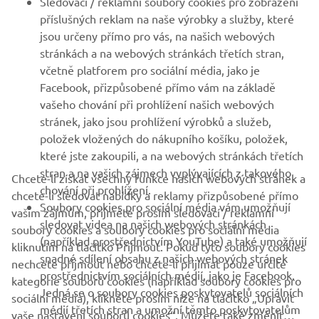
Sledovací / reklamní soubory cookies pro zobrazení
VÍCE YAMAHA
příslušných reklam na naše výrobky a služby, které
jsou určeny přímo pro vás, na našich webových
stránkách a na webových stránkách třetích stran,
PODPORA
včetně platforem pro sociální média, jako je
Facebook, přizpůsobené přímo vám na základě
vašeho chování při prohlížení našich webových
ZPRAVODAJ
stránek, jako jsou prohlížení výrobků a služeb,
položek vložených do nákupního košíku, položek,
Získejte jako první informace o nejnovějších nabídkách,
speciálních akcích, nových verzích a mnoho dalšího
které jste zakoupili, a na webových stránkách třetích
stran a na vašich zájmech vyplývajících z takového
Chcete-li získat všechny funkce našich webových stránek a
chování při prohlížení.
chcete-li sledovat nabídky a reklamy přizpůsobené přímo
Soubory cookies pro sociální média vám umožňují
vašim zájmům, přijměte prosím sledovací / reklamní
sledovat videa na našich webových stránkách
PŘIHLÁSIT SE K ODBĚRU
soubory cookies a soubory cookies pro sociální média
(například prostřednictvím YouTube) a také umožňují
kliknutím na tlačítko Přijmout. Pokud tyto soubory cookies
snadné sdílení obsahu z našich webových stránek
nechcete přijmout nebo chcete-li přijímat pouze určité
Přečtěte si naše Zásady ochrany osobních údajů a zjistěte, jak
prostřednictvím sociálních médií, jako je Facebook.
zpracováváme vaše osobní údaje:
Zásady ochrany osobních údajů
kategorie souborů cookies (například soubory cookies pro
Jedná se o soubory cookies poskytovatelů sociálních
sociální média), klikněte prosím níže na tlačítko „Upravit
médií třetích stran a umožní těmto poskytovatelům
vaše nastavení souborů cookies“. Můžete také změnit
Czech Republic (Czech)