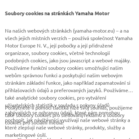
Soubory cookies na stránkách Yamaha Motor
Kampaň začne první kvalifikační regatou v Cagliari na
Sardinii, která se uskuteční od 21. do 24. května 2026.
Následovat budou další závody vedoucí až k finále
Na našich webových stránkách (yamaha-motor.eu) – a na
America's Cup v létě 2027.
všech jejich místních verzích – používá společnost Yamaha
Motor Europe N. V., její pobočky a její přidružené
organizace, soubory cookies, včetně technologií
podobných cookies, jako jsou javascript a webové majáky.
Používáme funkční soubory cookies umožňující našim
OBJEVTE LUNA ROSSA
webům správnou funkci a poskytující našim webovým
stránkám základní funkce, jako například zapamatování si
přihlašovacích údajů a preferovaných jazyků. Používáme
také analytické soubory cookies, pro vytváření
uživatelských statistik v souladu s pokyny úřadů
Poskytnete-li pomocí tlačítka níže svůj souhlas, použijeme
FIREMNÍ
zabývajících se ochranou údajů, které nám pomohou
také soubory cookies pro sledování/reklamu a soubory
pochopit, jak návštěvníci využívají naše webové stránky a
cookies pro sociální média:
které zlepšují naše webové stránky, produkty, služby a
B2B
marketingové úsilí.