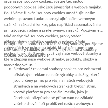
organizace, soubory cookies, včetně technologií
podobných cookies, jako jsou javascript a webové majáky.
PODPORA
Používáme funkční soubory cookies umožňující našim
webům správnou funkci a poskytující našim webovým
stránkám základní funkce, jako například zapamatování si
ZPRAVODAJ
přihlašovacích údajů a preferovaných jazyků. Používáme
také analytické soubory cookies, pro vytváření
Získejte jako první informace o nejnovějších nabídkách,
uživatelských statistik v souladu s pokyny úřadů
Poskytnete-li pomocí tlačítka níže svůj souhlas, použijeme
speciálních akcích, nových verzích a mnoho dalšího
zabývajících se ochranou údajů, které nám pomohou
také soubory cookies pro sledování/reklamu a soubory
pochopit, jak návštěvníci využívají naše webové stránky a
cookies pro sociální média:
které zlepšují naše webové stránky, produkty, služby a
marketingové úsilí.
PŘIHLÁSIT SE K ODBĚRU
Sledovací / reklamní soubory cookies pro zobrazení
příslušných reklam na naše výrobky a služby, které
jsou určeny přímo pro vás, na našich webových
Přečtěte si naše Zásady ochrany osobních údajů a zjistěte, jak
stránkách a na webových stránkách třetích stran,
zpracováváme vaše osobní údaje:
Zásady ochrany osobních údajů
včetně platforem pro sociální média, jako je
Facebook, přizpůsobené přímo vám na základě
Czech Republic (Czech)
vašeho chování při prohlížení našich webových