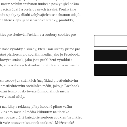
í našim webům správnou funkci a poskytující našim
ovacích údajů a preferovaných jazyků. Používáme
uladu s pokyny úřadů zabývajících se ochranou údajů,
a které zlepšují naše webové stránky, produkty,
okies pro sledování/reklamu a soubory cookies pro
a naše výrobky a služby, které jsou určeny přímo pro
etně platforem pro sociální média, jako je Facebook,
bových stránek, jako jsou prohlížení výrobků a
i, a na webových stránkách třetích stran a na vašich
ich webových stránkách (například prostřednictvím
prostřednictvím sociálních médií, jako je Facebook.
umožní těmto poskytovatelům sociálních médií
vé vlastní účely.
vat nabídky a reklamy přizpůsobené přímo vašim
kies pro sociální média kliknutím na tlačítko
mat pouze určité kategorie souborů cookies (například
vit vaše nastavení souborů cookies“. Můžete také