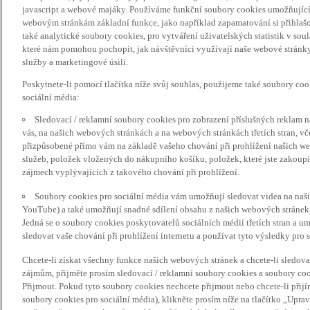
javascript a webové majáky. Používáme funkční soubory cookies umožňujíc
webovým stránkám základní funkce, jako například zapamatování si přihlaš
také analytické soubory cookies, pro vytváření uživatelských statistik v so
které nám pomohou pochopit, jak návštěvníci využívají naše webové stránky 
služby a marketingové úsilí.
Poskytnete-li pomocí tlačítka níže svůj souhlas, použijeme také soubory co
sociální média:
Sledovací / reklamní soubory cookies pro zobrazení příslušných reklam n
vás, na našich webových stránkách a na webových stránkách třetích stran, vč
přizpůsobené přímo vám na základě vašeho chování při prohlížení našich we
služeb, položek vložených do nákupního košíku, položek, které jste zakoupil
zájmech vyplývajících z takového chování při prohlížení.
Soubory cookies pro sociální média vám umožňují sledovat videa na naš
YouTube) a také umožňují snadné sdílení obsahu z našich webových stránek 
Jedná se o soubory cookies poskytovatelů sociálních médií třetích stran a 
sledovat vaše chování při prohlížení internetu a používat tyto výsledky pro s
Chcete-li získat všechny funkce našich webových stránek a chcete-li sledo
zájmům, přijměte prosím sledovací / reklamní soubory cookies a soubory coo
Přijmout. Pokud tyto soubory cookies nechcete přijmout nebo chcete-li přijí
soubory cookies pro sociální média), klikněte prosím níže na tlačítko „Upra