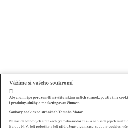
Vážíme si vašeho soukromí
Abychom lépe porozuměli návštěvníkům našich stránek, používáme cookie
i produkty, služby a marketingovou činnost.
Soubory cookies na stránkách Yamaha Motor
Na našich webových stránkách (yamaha-motor.eu) – a na všech jejich místn
Europe N. V., její pobočky a její přidružené organizace, soubory cookies, v