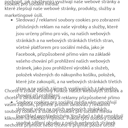
pochopit, jak návštěvníci využívají naše webové stránky a
cookies pro sociální média:
které zlepšují naše webové stránky, produkty, služby a
B2B
marketingové úsilí.
Sledovací / reklamní soubory cookies pro zobrazení
VÍCE YAMAHA
příslušných reklam na naše výrobky a služby, které
jsou určeny přímo pro vás, na našich webových
stránkách a na webových stránkách třetích stran,
PODPORA
včetně platforem pro sociální média, jako je
Facebook, přizpůsobené přímo vám na základě
vašeho chování při prohlížení našich webových
ZPRAVODAJ
stránek, jako jsou prohlížení výrobků a služeb,
položek vložených do nákupního košíku, položek,
Získejte jako první informace o nejnovějších nabídkách,
speciálních akcích, nových verzích a mnoho dalšího
které jste zakoupili, a na webových stránkách třetích
stran a na vašich zájmech vyplývajících z takového
Chcete-li získat všechny funkce našich webových stránek a
chování při prohlížení.
chcete-li sledovat nabídky a reklamy přizpůsobené přímo
Soubory cookies pro sociální média vám umožňují
vašim zájmům, přijměte prosím sledovací / reklamní
sledovat videa na našich webových stránkách
PŘIHLÁSIT SE K ODBĚRU
soubory cookies a soubory cookies pro sociální média
(například prostřednictvím YouTube) a také umožňují
kliknutím na tlačítko Přijmout. Pokud tyto soubory cookies
snadné sdílení obsahu z našich webových stránek
nechcete přijmout nebo chcete-li přijímat pouze určité
Přečtěte si naše Zásady ochrany osobních údajů a zjistěte, jak