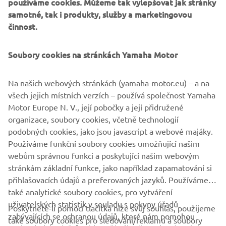
používáme cookies. Můžeme tak vylepšovat jak stránky
samotné, tak i produkty, služby a marketingovou
činnost.
Soubory cookies na stránkách Yamaha Motor
CREATE NEW LIMITS
Na našich webových stránkách (yamaha-motor.eu) – a na
If you’re looking for the ultimate riding experience,
všech jejich místních verzích – používá společnost Yamaha
Öhlins Suspensions will take your ride to the next
Motor Europe N. V., její pobočky a její přidružené
level. You can expect premium quality, maximum
organizace, soubory cookies, včetně technologií
performance and adjustability to suit your individual
podobných cookies, jako jsou javascript a webové majáky.
riding needs.
Používáme funkční soubory cookies umožňující našim
webům správnou funkci a poskytující našim webovým
DISCOVER MORE
stránkám základní funkce, jako například zapamatování si
přihlašovacích údajů a preferovaných jazyků. Používáme
také analytické soubory cookies, pro vytváření
uživatelských statistik v souladu s pokyny úřadů
Poskytnete-li pomocí tlačítka níže svůj souhlas, použijeme
FIREMNÍ
zabývajících se ochranou údajů, které nám pomohou
také soubory cookies pro sledování/reklamu a soubory