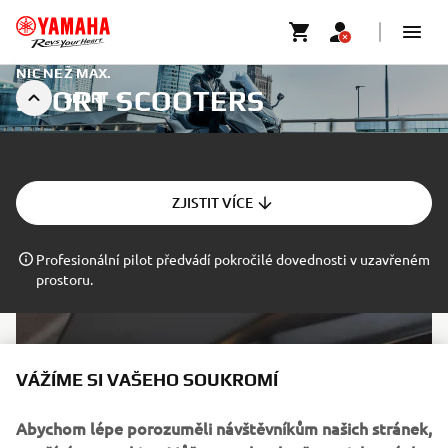
NIC NEŽ MAX.
SPORT SCOOTERS
SPORT
ZJISTIT VÍCE
Profesionální pilot předvádí pokročilé dovednosti v uzavřeném
prostoru.
VÁŽÍME SI VAŠEHO SOUKROMÍ
Abychom lépe porozuměli návštěvníkům našich stránek,