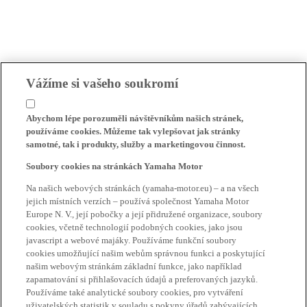
Vážíme si vašeho soukromí
Abychom lépe porozuměli návštěvníkům našich stránek,
používáme cookies. Můžeme tak vylepšovat jak stránky
samotné, tak i produkty, služby a marketingovou činnost.
Soubory cookies na stránkách Yamaha Motor
Na našich webových stránkách (yamaha-motor.eu) – a na všech
jejich místních verzích – používá společnost Yamaha Motor
Europe N. V., její pobočky a její přidružené organizace, soubory
cookies, včetně technologií podobných cookies, jako jsou
javascript a webové majáky. Používáme funkční soubory
cookies umožňující našim webům správnou funkci a poskytující
našim webovým stránkám základní funkce, jako například
zapamatování si přihlašovacích údajů a preferovaných jazyků.
Používáme také analytické soubory cookies, pro vytváření
uživatelských statistik v souladu s pokyny úřadů zabývajících