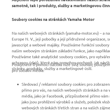
Soubory cookies na stránkách Yamaha Motor
Na našich webových stránkách (yamaha-motor.eu) – a na 
Europe N. V., její pobočky a její přidružené organizace,
javascript a webové majáky. Používáme funkční soubory
FIREMNÍ
B2B
našim webovým stránkám základní funkce, jako například
Používáme také analytické soubory cookies, pro vytváření
ochranou údajů, které nám pomohou pochopit, jak návště
Společnost
Systémy eBike
Poskytnete-li pomocí tlačítka níže svůj souhlas, použij
stránky, produkty, služby a marketingové úsilí.
pro sociální média:
Zprávy
Státní orgány
Události
Golfová hřiště
Sledovací / reklamní soubory cookies pro zobrazení
Tisk
První respondenti
přímo pro vás, na našich webových stránkách a na w
média, jako je Facebook, přizpůsobené přímo vám n
Brochures
Autoškoly
jako jsou prohlížení výrobků a služeb, položek vlož
Práce v Yamaha
Robotics
webových stránkách třetích stran a na vašich zájmec
Soubory cookies pro sociální média vám umožňují s
Chcete-li získat všechny funkce našich webových stránek
Stát se prodejcem
Partnerství
prostřednictvím YouTube) a také umožňují snadné s
zájmům, přijměte prosím sledovací / reklamní soubory co