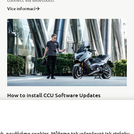
Více informací
How to install CCU Software Updates
TRACER 9 GT+, NIKEN GT, TMAX Tech MAX and TMAX
software updates.
k, používáme cookies. Můžeme tak vylepšovat jak stránky
Více informací
ost.