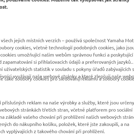
všech jejich místních verzích – používá společnost Yamaha Mot
 soubory cookies, včetně technologií podobných cookies, jako jso
 cookies umožňující našim webům správnou funkci a poskytující
VÍCE YAMAHA
PODPORA
 zapamatování si přihlašovacích údajů a preferovaných jazyků.
 uživatelských statistik v souladu s pokyny úřadů zabývajících 
vníci využívají naše webové stránky a které zlepšují naše web
MyYamaha
Katalog originálních
eme také soubory cookies pro sledování/reklamu a soubory cooki
náhradních dílů
Yamaha Music
Rezervace servisní
Yamaha Racing
prohlídky
 příslušných reklam na naše výrobky a služby, které jsou určen
Yamaha Motor Global
ebových stránkách třetích stran, včetně platforem pro sociální
Vyhledávač dealerů
a základě vašeho chování při prohlížení našich webových strán
Mobilní aplikace
Nakládání s použitými
ených do nákupního košíku, položek, které jste zakoupili, a na
bateriemi
h vyplývajících z takového chování při prohlížení.
ledovat videa na našich webových stránkách (například
 a chcete-li sledovat nabídky a reklamy přizpůsobené přímo va
dílení obsahu z našich webových stránek prostřednictvím sociá
okies a soubory cookies pro sociální média kliknutím na tlačítk