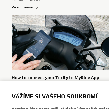
Více informací
How to connect your Tricity to MyRide App
VÁŽÍME SI VAŠEHO SOUKROMÍ
Download the MyRide App to your smartphone and
connect via Bluetooth.
Abychom lépe porozuměli návštěvníkům našich stráne
Více informací
samotné, tak i produkty, služby a marketingovou činn