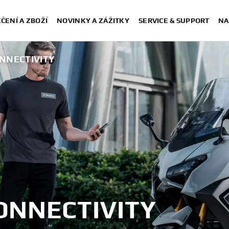
ČENÍ A ZBOŽÍ
NOVINKY A ZÁŽITKY
SERVICE & SUPPORT
NA
NNECTIVITY
NNECTIVITY