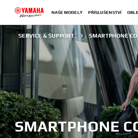
NAŠE MODELY
PŘÍSLUŠENSTVÍ
OBLE
SERVICE & SUPPORT
SMARTPHONE CO
SMARTPHONE CO