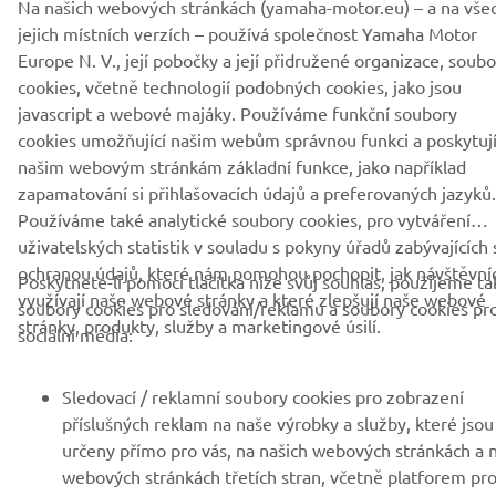
Na našich webových stránkách (yamaha-motor.eu) – a na vše
jejich místních verzích – používá společnost Yamaha Motor
Europe N. V., její pobočky a její přidružené organizace, soub
cookies, včetně technologií podobných cookies, jako jsou
javascript a webové majáky. Používáme funkční soubory
cookies umožňující našim webům správnou funkci a poskytují
FIREMNÍ
našim webovým stránkám základní funkce, jako například
zapamatování si přihlašovacích údajů a preferovaných jazyků.
B2B
Používáme také analytické soubory cookies, pro vytváření
uživatelských statistik v souladu s pokyny úřadů zabývajících 
VÍCE YAMAHA
ochranou údajů, které nám pomohou pochopit, jak návštěvníc
Poskytnete-li pomocí tlačítka níže svůj souhlas, použijeme ta
využívají naše webové stránky a které zlepšují naše webové
soubory cookies pro sledování/reklamu a soubory cookies pr
stránky, produkty, služby a marketingové úsilí.
PODPORA
sociální média:
Sledovací / reklamní soubory cookies pro zobrazení
ZPRAVODAJ
příslušných reklam na naše výrobky a služby, které jsou
určeny přímo pro vás, na našich webových stránkách a 
Získejte jako první informace o nejnovějších nabídkách,
webových stránkách třetích stran, včetně platforem pr
speciálních akcích, nových verzích a mnoho dalšího