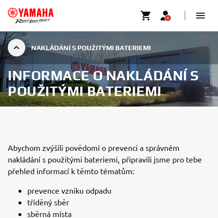
NAKLÁDÁNÍ S POUŽITÝMI BATERIEMI
INFORMACE O NAKLÁDÁNÍ S
POUŽITÝMI BATERIEMI
Abychom zvýšili povědomí o prevenci a správném
nakládání s použitými bateriemi, připravili jsme pro tebe
přehled informací k těmto tématům:
prevence vzniku odpadu
tříděný sběr
sběrná místa