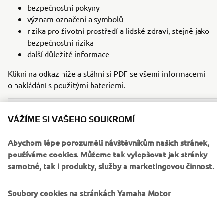
bezpečnostní pokyny
význam označení a symbolů
rizika pro životní prostředí a lidské zdraví, stejně jako
bezpečnostní rizika
další důležité informace
Klikni na odkaz níže a stáhni si PDF se všemi informacemi
o nakládání s použitými bateriemi.
Stažení
VÁŽÍME SI VAŠEHO SOUKROMÍ
Nakládání s použitými bateriemi
(926KB)
Abychom lépe porozuměli návštěvníkům našich stránek,
Instruction and safety information for battery
(1.6MB)
používáme cookies. Můžeme tak vylepšovat jak stránky
samotné, tak i produkty, služby a marketingovou činnost.
Pokud potřebuješ zlikvidovat použitou baterii ze svého
Soubory cookies na stránkách Yamaha Motor
Yamaha produktu, obrať se na svého místního
prodejce
Yamaha.