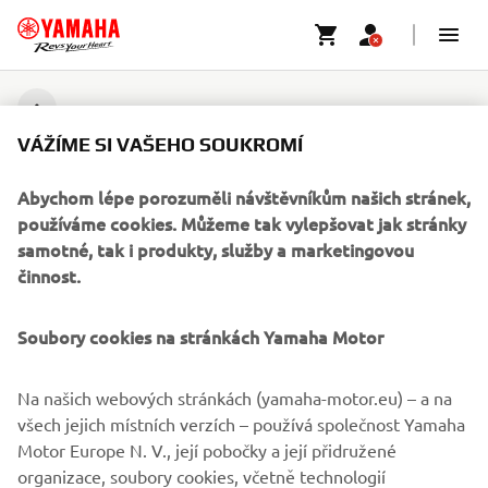
FIREMNÍ
VÁŽÍME SI VAŠEHO SOUKROMÍ
Abychom lépe porozuměli návštěvníkům našich stránek,
B2B
používáme cookies. Můžeme tak vylepšovat jak stránky
samotné, tak i produkty, služby a marketingovou
VÍCE YAMAHA
činnost.
PODPORA
Soubory cookies na stránkách Yamaha Motor
Na našich webových stránkách (yamaha-motor.eu) – a na
ZPRAVODAJ
všech jejich místních verzích – používá společnost Yamaha
Získejte jako první informace o nejnovějších nabídkách,
Motor Europe N. V., její pobočky a její přidružené
speciálních akcích, nových verzích a mnoho dalšího
organizace, soubory cookies, včetně technologií