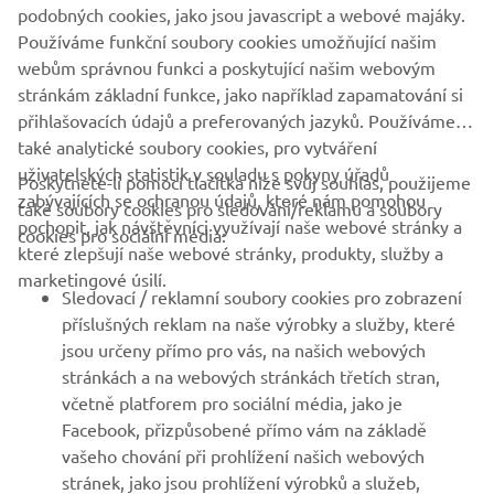
podobných cookies, jako jsou javascript a webové majáky.
Používáme funkční soubory cookies umožňující našim
webům správnou funkci a poskytující našim webovým
PŘIHLÁSIT SE K ODBĚRU
stránkám základní funkce, jako například zapamatování si
přihlašovacích údajů a preferovaných jazyků. Používáme
také analytické soubory cookies, pro vytváření
Přečtěte si naše Zásady ochrany osobních údajů a zjistěte, jak
uživatelských statistik v souladu s pokyny úřadů
zpracováváme vaše osobní údaje:
Zásady ochrany osobních údajů
Poskytnete-li pomocí tlačítka níže svůj souhlas, použijeme
zabývajících se ochranou údajů, které nám pomohou
také soubory cookies pro sledování/reklamu a soubory
pochopit, jak návštěvníci využívají naše webové stránky a
cookies pro sociální média:
Czech Republic (Czech)
které zlepšují naše webové stránky, produkty, služby a
marketingové úsilí.
Sledovací / reklamní soubory cookies pro zobrazení
příslušných reklam na naše výrobky a služby, které
jsou určeny přímo pro vás, na našich webových
© Copyright - 2026 Yamaha Motor Europe N.V. - All Rights
stránkách a na webových stránkách třetích stran,
Reserved
včetně platforem pro sociální média, jako je
Facebook, přizpůsobené přímo vám na základě
vašeho chování při prohlížení našich webových
Prohlášení o ochraně osobních
Soubory
Podmínky a
stránek, jako jsou prohlížení výrobků a služeb,
údajů
cookie
pravidla