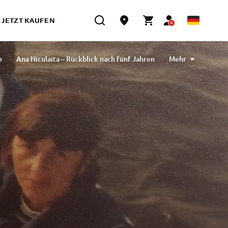
JETZT KAUFEN
m
Ana Niculaita – Rückblick nach fünf Jahren
Mehr
awa
Rasha Ibrahim Tavlibiyik
Maiko Kawai
agdalena Piskorz
Esther Van Berkel Verdoes