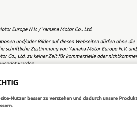
tor Europe N.V. / Yamaha Motor Co., Ltd.
ationen und/oder Bilder auf diesen Webseiten dürfen ohne die
che schriftliche Zustimmung von Yamaha Motor Europe N.V. und
r Co., Ltd. zu keiner Zeit für kommerzielle oder nichtkommer
rwendet werden.
 verantwortungsbewusst und beachte alle örtlichen Verkehrsvor
CHTIG
bsite-Nutzer besser zu verstehen und dadurch unsere Produkt
ssern.
MEHR VON YAMAHA
SUPPORT