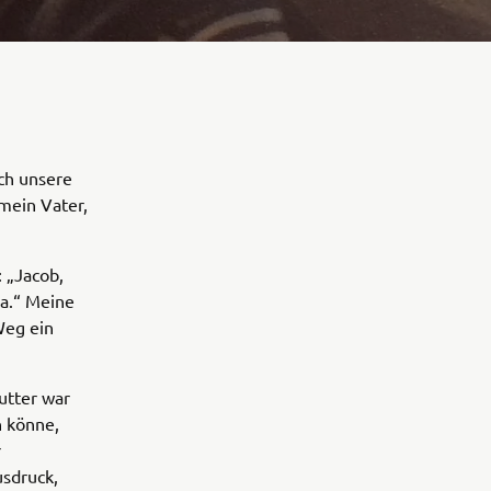
ch unsere
mein Vater,
: „Jacob,
ha.“ Meine
Weg ein
utter war
n könne,
r
usdruck,