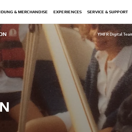
IDUNG & MERCHANDISE
EXPERIENCES
SERVICE & SUPPORT
SON
YMFR Digital Tea
Vincent van der Voort
Sakurako Umez
M
ON