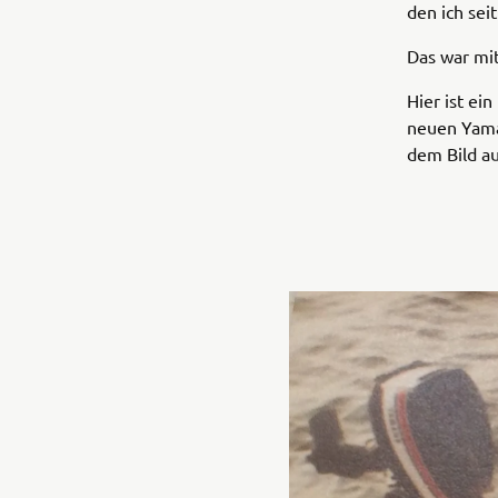
den ich se
Das war mi
Hier ist ei
neuen Yama
dem Bild au