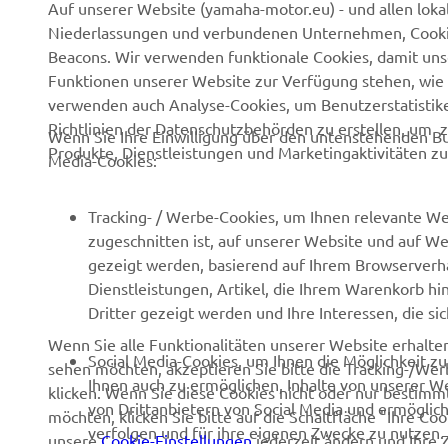
Auf unserer Website (yamaha-motor.eu) - und allen loka
Niederlassungen und verbundenen Unternehmen, Cookies,
Über uns
NEO's Delivery
Beacons. Wir verwenden funktionale Cookies, damit un
Newsmeldungen
eBike Antriebe
Funktionen unserer Website zur Verfügung stehen, wie 
verwenden auch Analyse-Cookies, um Benutzerstatistik
Veranstaltungen
Behörden und Polizei
Richtlinien der Datenschutzbehörden zu erstellen, um 
Wenn Sie Ihre Einwilligung über den untenstehenden Bu
Presse
Golfplätze
Produkte, Dienstleistungen und Marketingaktivitäten zu
Media-Cookies:
Prospekte
Ersthelfer
Karriere
Robotics
Tracking- / Werbe-Cookies, um Ihnen relevante We
zugeschnitten ist, auf unserer Website und auf Web
Impressum
Partnerschaften
gezeigt werden, basierend auf Ihrem Browserverha
Menschenrechtsrichtlinie
Technische Informationen
Dienstleistungen, Artikel, die Ihrem Warenkorb hi
für Unabhängige
Dritter gezeigt werden und Ihre Interessen, die s
Grundlegende
Handelsbetriebe
Wenn Sie alle Funktionalitäten unserer Website erhalt
Nachhaltigkeitsrichtlinie
Social Media-Cookies, um Ihnen die Möglichkeit z
sehen möchten, akzeptieren Sie bitte die Tracking-/Wer
Yamalube
Whistleblower-Kanal
Ihnen auch zu ermöglichen, Inhalte von unserer Web
klicken. Wenn Sie diese Cookies nicht oder nur bestimmt
Sicherheitsdatenblatt
von Drittanbietern von Social Media und ermöglich
möchten, klicken Sie bitte auf die Schaltfläche "Ihre C
verfolgen und für ihre eigenen Zwecke zu nutzen.
unsere
Cookie-Einstellungen
jederzeit ändern und Ihre 