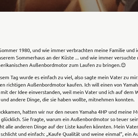
 Sommer 1980, und wie immer verbrachten meine Familie und i
unserem Sommerhaus an der Küste ... und wie immer versuchte 
erikanischen Außenbordmotor zum Laufen zu bringen.😊
sem Tag wurde es einfach zu viel, also sagte mein Vater zu mir
nen richtigen Außenbordmotor kaufen. Ich will einen von Yama
mit der Idee einverstanden, weil mein Vater und ich auf dem 
 und andere Dinge, die sie haben wollte, mitnehmen konnten.
rückkamen, hatten wir nur den neuen Yamaha 4HP und meine M
t glücklich. Sie fragte, warum ein Außenbordmotor so teuer sei
cht alle anderen Dinge auf der Liste kaufen könnten. Mein Vate
schlicht und einfach: „Kaufe Qualität und weine einmal“, ein A