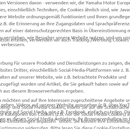
len Versionen davon - verwenden wir, die Yamaha Motor Europe
 einschließlich Techniken, die Cookies ähnlich sind, wie Java
Newsletter
Kontakt aufnehmen
sere Website ordnungsgemäß funktioniert und Ihnen grundleg
MyYamaha
Webshop Support
z.B. die Erinnerung an Ihre Zugangsdaten und Sprachpräferenz
en auf einer datenschutzgerechten Basis in Übereinstimmung 
Yamaha Music
Ersatzteilkatalog
zu verstehen, wie Besucher unsere Website nutzen, und um un
tton erteilen, verwenden wir auch Tracking-/Werbung Cookies 
Yamaha Racing
Wartungstermin anfragen
 verbessern.
Yamaha Motor Global
Yamaha Partner finden
Media Portal
Entsorgung von
rbung für unsere Produkte und Dienstleistungen zu zeigen, die
Altbatterien
sites Dritter, einschließlich Social-Media-Plattformen wie z. B
Mobile Apps
lten auf unserer Website, wie z.B. betrachtete Produkte und
Händler werden
nzugefügt wurden und Artikel, die Sie gekauft haben sowie auf
ich aus diesem Browserverhalten ergeben.
en möchten und auf Ihre Interessen zugeschnittene Angebote 
u geben, Videos auf unserer Website anzusehen (z.B. über You
bung- und Social Media-Cookies, indem Sie auf die Schaltfläch
site auf Social Media, wie z.B. Facebook, einfach zu teilen. Di
e Kategorien von Cookies (z.B. nur die Social Media-Cookies) 
en es diesen Social Media-Anbietern, Ihr Browserverhalten im 
ookie-Einstellungen anpassen" unten. Sie können Ihre Einstellun
Zustimmung widerrufen. Bitte lesen Sie diese Cookie-Einstell