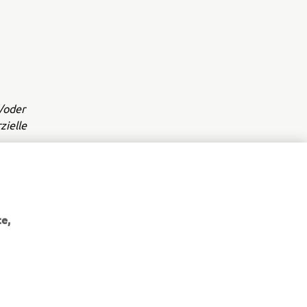
/oder
zielle
schriften.
e,
NEWSLETTER