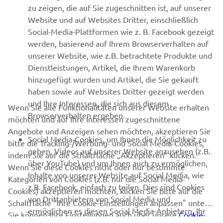
MEHR VON YAMAHA
zu zeigen, die auf Sie zugeschnitten ist, auf unserer
Website und auf Websites Dritter, einschließlich
Social-Media-Plattformen wie z. B. Facebook gezeigt
SUPPORT
werden, basierend auf Ihrem Browserverhalten auf
unserer Website, wie z.B. betrachtete Produkte und
Dienstleistungen, Artikel, die Ihrem Warenkorb
NEWSLETTER
hinzugefügt wurden und Artikel, die Sie gekauft
Erfahre als Erster von den neuesten Angeboten,
haben sowie auf Websites Dritter gezeigt werden
Sonderveranstaltungen, Neuerscheinungen und vielem mehr.
und Ihre Interessen, die sich aus diesem
Wenn Sie alle Funktionalitäten unserer Website erhalten
Browserverhalten ergeben.
möchten und auf Ihre Interessen zugeschnittene
Angebote und Anzeigen sehen möchten, akzeptieren Sie
Social Media-Cookies, um Ihnen die Möglichkeit zu
bitte die Tracking-/Werbung- und Social Media-Cookies,
ABONNIEREN
geben, Videos auf unserer Website anzusehen (z.B.
indem Sie auf die Schaltfläche „Akzeptieren“ klicken.
über YouTube) und um Ihnen auch zu ermöglichen,
Wenn Sie diese Cookies nicht oder nur bestimmte
Inhalte von unserer Website auf Social Media, wie
Lesen Sie unsere Datenschutzrichtlinie, um zu erfahren, wie wir
Kategorien von Cookies (z.B. nur die Social Media-
z.B. Facebook, einfach zu teilen. Dies sind Cookies
Ihre persönlichen Daten verarbeiten:
Datenschutzerklärung
Cookies) akzeptieren möchten, klicken Sie bitte auf die
von Drittanbietern von Social Media und
Schaltfläche "Ihre Cookie-Einstellungen anpassen" unten.
ermöglichen es diesen Social Media-Anbietern, Ihr
Sie können Ihre Einstellungen auch über unsere
Cookie-
Germany (German)
Browserverhalten im Internet zu verfolgen und für