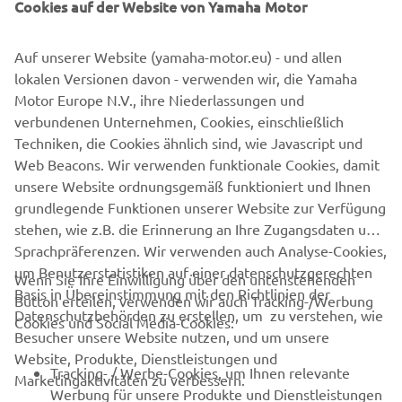
Cookies auf der Website von Yamaha Motor
Die Informationen und/oder Bilder auf diesen Webseiten
Auf unserer Website (yamaha-motor.eu) - und allen
dürfen ohne die ausdrückliche schriftliche Zustimmung
lokalen Versionen davon - verwenden wir, die Yamaha
von Yamaha Motor Europe N.V. und/oder Yamaha Motor
Motor Europe N.V., ihre Niederlassungen und
Co., Ltd. zu keiner Zeit für kommerzielle oder
verbundenen Unternehmen, Cookies, einschließlich
nichtkommerzielle Zwecke verwendet werden.
Techniken, die Cookies ähnlich sind, wie Javascript und
Fahre stets verantwortungsbewusst und beachte alle
Web Beacons. Wir verwenden funktionale Cookies, damit
örtlichen Verkehrsvorschriften.
unsere Website ordnungsgemäß funktioniert und Ihnen
grundlegende Funktionen unserer Website zur Verfügung
stehen, wie z.B. die Erinnerung an Ihre Zugangsdaten und
Sprachpräferenzen. Wir verwenden auch Analyse-Cookies,
um Benutzerstatistiken auf einer datenschutzgerechten
Wenn Sie Ihre Einwilligung über den untenstehenden
Basis in Übereinstimmung mit den Richtlinien der
Button erteilen, verwenden wir auch Tracking-/Werbung
UNTERNEHMEN
Datenschutzbehörden zu erstellen, um zu verstehen, wie
Cookies und Social Media-Cookies:
Besucher unsere Website nutzen, und um unsere
Website, Produkte, Dienstleistungen und
B2B
Tracking- / Werbe-Cookies, um Ihnen relevante
Marketingaktivitäten zu verbessern.
Werbung für unsere Produkte und Dienstleistungen