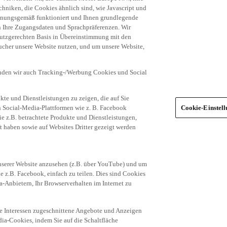
dnungsgemäß funktioniert und Ihnen grundlegende
n Ihre Zugangsdaten und Sprachpräferenzen. Wir
hutzgerechten Basis in Übereinstimmung mit den
ucher unsere Website nutzen, und um unsere Website,
enden wir auch Tracking-/Werbung Cookies und Social
te und Dienstleistungen zu zeigen, die auf Sie
ich Social-Media-Plattformen wie z. B. Facebook
Cookie-Einstel
ie z.B. betrachtete Produkte und Dienstleistungen,
t haben sowie auf Websites Dritter gezeigt werden
nserer Website anzusehen (z.B. über YouTube) und um
e z.B. Facebook, einfach zu teilen. Dies sind Cookies
-Anbietern, Ihr Browserverhalten im Internet zu
re Interessen zugeschnittene Angebote und Anzeigen
ia-Cookies, indem Sie auf die Schaltfläche
egorien von Cookies (z.B. nur die Social Media-