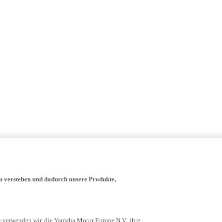
zu verstehen und dadurch unsere Produkte,
- verwenden wir, die Yamaha Motor Europe N.V., ihre
niken, die Cookies ähnlich sind, wie Javascript und