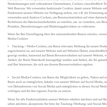
Web Beacons. Wir verwenden funktionale Cookies, damit unsere Website or
Funktionen unserer Website zur Verfügung stehen, wie z.B. die Erinnerung a
verwenden auch Analyse-Cookies, um Benutzerstatistiken auf einer datensc
Richtlinien der Datenschutzbehörden zu erstellen, um zu verstehen, wie Bes
Produkte, Dienstleistungen und Marketingaktivitäten zu verbessern.
Wenn Sie Ihre Einwilligung über den untenstehenden Button erteilen, verw
Media-Cookies:
Tracking- / Werbe-Cookies, um Ihnen relevante Werbung für unsere Produk
zugeschnitten ist, auf unserer Website und auf Websites Dritter, einschließl
gezeigt werden, basierend auf Ihrem Browserverhalten auf unserer Website, w
Artikel, die Ihrem Warenkorb hinzugefügt wurden und Artikel, die Sie gekauf
und Ihre Interessen, die sich aus diesem Browserverhalten ergeben.
Social Media-Cookies, um Ihnen die Möglichkeit zu geben, Videos auf u
Ihnen auch zu ermöglichen, Inhalte von unserer Website auf Social Media, wi
von Drittanbietern von Social Media und ermöglichen es diesen Social Media
verfolgen und für ihre eigenen Zwecke zu nutzen.
Wenn Sie alle Funktionalitäten unserer Website erhalten möchten und auf Ih
sehen möchten, akzeptieren Sie bitte die Tracking-/Werbung- und Social Med
„Akzeptieren“ klicken. Wenn Sie diese Cookies nicht oder nur bestimmte Kat