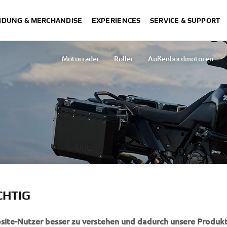
IDUNG & MERCHANDISE
EXPERIENCES
SERVICE & SUPPORT
Motorräder
Roller
Außenbordmotoren
Golf Cars & Nutzfahrzeuge
Schneemobile
CHTIG
ET
bsite-Nutzer besser zu verstehen und dadurch unsere Produkt