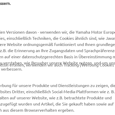
ssern.
MEHR VON YAMAHA
SUPPORT
len Versionen davon - verwenden wir, die Yamaha Motor Europe
 einschließlich Techniken, die Cookies ähnlich sind, wie Java
Newsletter
Kontakt aufnehmen
sere Website ordnungsgemäß funktioniert und Ihnen grundleg
MyYamaha
Webshop Support
z.B. die Erinnerung an Ihre Zugangsdaten und Sprachpräferenz
en auf einer datenschutzgerechten Basis in Übereinstimmung 
Yamaha Music
Ersatzteilkatalog
zu verstehen, wie Besucher unsere Website nutzen, und um un
tton erteilen, verwenden wir auch Tracking-/Werbung Cookies 
Yamaha Racing
Wartungstermin anfragen
 verbessern.
Yamaha Motor Global
Yamaha Partner finden
Media Portal
Entsorgung von
rbung für unsere Produkte und Dienstleistungen zu zeigen, die
Altbatterien
sites Dritter, einschließlich Social-Media-Plattformen wie z. B
Mobile Apps
lten auf unserer Website, wie z.B. betrachtete Produkte und
Händler werden
nzugefügt wurden und Artikel, die Sie gekauft haben sowie auf
ich aus diesem Browserverhalten ergeben.