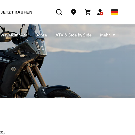
JETZT KAUFEN
WaveRunners
Boote
ATV & Side by Side
Mehr
Motoröle
Reinigung & Schutz
eBikes
Zubehör Outlet
e,