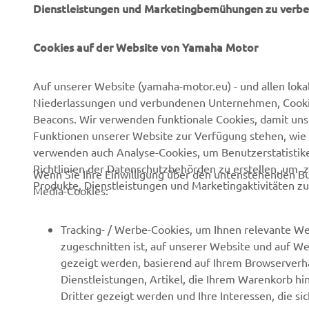
Dienstleistungen und Marketingbemühungen zu verbe
Cookies auf der Website von Yamaha Motor
UNTERNEHMEN
B2B
Auf unserer Website (yamaha-motor.eu) - und allen loka
Niederlassungen und verbundenen Unternehmen, Cookies,
Über uns
NEO's Delivery
Beacons. Wir verwenden funktionale Cookies, damit un
Newsmeldungen
eBike Antriebe
Funktionen unserer Website zur Verfügung stehen, wie 
verwenden auch Analyse-Cookies, um Benutzerstatistik
Veranstaltungen
Behörden und Polizei
Richtlinien der Datenschutzbehörden zu erstellen, um 
Wenn Sie Ihre Einwilligung über den untenstehenden Bu
Presse
Golfplätze
Produkte, Dienstleistungen und Marketingaktivitäten zu
Media-Cookies:
Prospekte
Ersthelfer
Karriere
Robotics
Tracking- / Werbe-Cookies, um Ihnen relevante We
zugeschnitten ist, auf unserer Website und auf Web
Impressum
Partnerschaften
gezeigt werden, basierend auf Ihrem Browserverha
Menschenrechtsrichtlinie
Technische Informationen
Dienstleistungen, Artikel, die Ihrem Warenkorb hi
für Unabhängige
Dritter gezeigt werden und Ihre Interessen, die s
Grundlegende