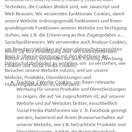
SUPPORT
Techniken, die Cookies ähnlich sind, wie Javascript und
Web Beacons. Wir verwenden funktionale Cookies, damit
unsere Website ordnungsgemäß funktioniert und Ihnen
NEWSLETTER
grundlegende Funktionen unserer Website zur Verfügung
Erfahre als Erster von den neuesten Angeboten,
stehen, wie z.B. die Erinnerung an Ihre Zugangsdaten und
Sonderveranstaltungen, Neuerscheinungen und vielem mehr.
Sprachpräferenzen. Wir verwenden auch Analyse-Cookies,
um Benutzerstatistiken auf einer datenschutzgerechten
Wenn Sie Ihre Einwilligung über den untenstehenden
Basis in Übereinstimmung mit den Richtlinien der
Button erteilen, verwenden wir auch Tracking-/Werbung
Datenschutzbehörden zu erstellen, um zu verstehen, wie
Cookies und Social Media-Cookies:
ABONNIEREN
Besucher unsere Website nutzen, und um unsere
Website, Produkte, Dienstleistungen und
Tracking- / Werbe-Cookies, um Ihnen relevante
Marketingaktivitäten zu verbessern.
Lesen Sie unsere Datenschutzrichtlinie, um zu erfahren, wie wir
Werbung für unsere Produkte und Dienstleistungen
Ihre persönlichen Daten verarbeiten:
Datenschutzerklärung
zu zeigen, die auf Sie zugeschnitten ist, auf unserer
Website und auf Websites Dritter, einschließlich
Germany (German)
Social-Media-Plattformen wie z. B. Facebook gezeigt
werden, basierend auf Ihrem Browserverhalten auf
unserer Website, wie z.B. betrachtete Produkte und
Dienstleistungen, Artikel, die Ihrem Warenkorb