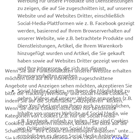
Werbung für unsere Produkte und Dienstleistungen
MEHR VON YAMAHA
zu zeigen, die auf Sie zugeschnitten ist, auf unserer
Website und auf Websites Dritter, einschließlich
Social-Media-Plattformen wie z. B. Facebook gezeigt
SUPPORT
werden, basierend auf Ihrem Browserverhalten auf
unserer Website, wie z.B. betrachtete Produkte und
Dienstleistungen, Artikel, die Ihrem Warenkorb
NEWSLETTER
hinzugefügt wurden und Artikel, die Sie gekauft
Erfahre als Erster von den neuesten Angeboten,
haben sowie auf Websites Dritter gezeigt werden
Sonderveranstaltungen, Neuerscheinungen und vielem mehr.
und Ihre Interessen, die sich aus diesem
Wenn Sie alle Funktionalitäten unserer Website erhalten
Browserverhalten ergeben.
möchten und auf Ihre Interessen zugeschnittene
Angebote und Anzeigen sehen möchten, akzeptieren Sie
Social Media-Cookies, um Ihnen die Möglichkeit zu
bitte die Tracking-/Werbung- und Social Media-Cookies,
ABONNIEREN
geben, Videos auf unserer Website anzusehen (z.B.
indem Sie auf die Schaltfläche „Akzeptieren“ klicken.
über YouTube) und um Ihnen auch zu ermöglichen,
Wenn Sie diese Cookies nicht oder nur bestimmte
Inhalte von unserer Website auf Social Media, wie
Lesen Sie unsere Datenschutzrichtlinie, um zu erfahren, wie wir
Kategorien von Cookies (z.B. nur die Social Media-
z.B. Facebook, einfach zu teilen. Dies sind Cookies
Ihre persönlichen Daten verarbeiten:
Datenschutzerklärung
Cookies) akzeptieren möchten, klicken Sie bitte auf die
von Drittanbietern von Social Media und
Schaltfläche "Ihre Cookie-Einstellungen anpassen" unten.
ermöglichen es diesen Social Media-Anbietern, Ihr
Sie können Ihre Einstellungen auch über unsere
Cookie-
Germany (German)