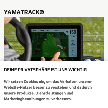
YAMATRACK®
DEINE PRIVATSPHÄRE IST UNS WICHTIG
Wir setzen Cookies ein, um das Verhalten unserer
Der YamaTrack® gibt Ihrem Golfplatz die Möglichkeit, sich
Website-Nutzer besser zu verstehen und dadurch
mit dem modernen Golfer weiterzuentwickeln. Mit einem
unsere Produkte, Dienstleistungen und
neuen 10-Zoll-Bildschirm im Armaturenbrett können die
Marketingbemühungen zu verbessern.
Spieler 3-D-Geländegrafiken mit anpassbaren Pro-Tipps
genießen. Geozonen schützen die ökologisch sensiblen