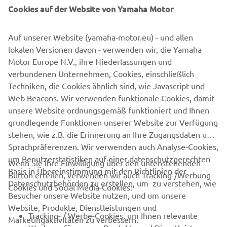
Cookies auf der Website von Yamaha Motor
Bereiche Ihres Platzes und weisen die Spieler darauf hin,
dass sie vor dem Abschlag Essen und Getränke bestellen
können. Eine aktualisierte Diagnosefunktion sorgt für
Auf unserer Website (yamaha-motor.eu) - und allen
Sicherheit, indem sie Wartungsmeldungen vom Fahrzeug
lokalen Versionen davon - verwenden wir, die Yamaha
an den Golfshop sendet. Verbessern Sie das Spielerlebnis
Motor Europe N.V., ihre Niederlassungen und
und die Effizienz Ihres Golfplatzes mit YamaTrack®. Ein
verbundenen Unternehmen, Cookies, einschließlich
weiterer Grund, warum Yamaha die beste Wahl ist.™
Techniken, die Cookies ähnlich sind, wie Javascript und
Web Beacons. Wir verwenden funktionale Cookies, damit
MEHR ERFAHREN
unsere Website ordnungsgemäß funktioniert und Ihnen
grundlegende Funktionen unserer Website zur Verfügung
stehen, wie z.B. die Erinnerung an Ihre Zugangsdaten und
Sprachpräferenzen. Wir verwenden auch Analyse-Cookies,
um Benutzerstatistiken auf einer datenschutzgerechten
Wenn Sie Ihre Einwilligung über den untenstehenden
Basis in Übereinstimmung mit den Richtlinien der
Button erteilen, verwenden wir auch Tracking-/Werbung
UNTERNEHMEN
Datenschutzbehörden zu erstellen, um zu verstehen, wie
Cookies und Social Media-Cookies:
Besucher unsere Website nutzen, und um unsere
Website, Produkte, Dienstleistungen und
B2B
Tracking- / Werbe-Cookies, um Ihnen relevante
Marketingaktivitäten zu verbessern.