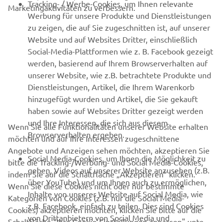
Tracking- / Werbe-Cookies, um Ihnen relevante
Marketingaktivitäten zu verbessern.
Werbung für unsere Produkte und Dienstleistungen
MEHR VON YAMAHA
zu zeigen, die auf Sie zugeschnitten ist, auf unserer
Website und auf Websites Dritter, einschließlich
Social-Media-Plattformen wie z. B. Facebook gezeigt
SUPPORT
werden, basierend auf Ihrem Browserverhalten auf
unserer Website, wie z.B. betrachtete Produkte und
Dienstleistungen, Artikel, die Ihrem Warenkorb
NEWSLETTER
hinzugefügt wurden und Artikel, die Sie gekauft
Erfahre als Erster von den neuesten Angeboten,
haben sowie auf Websites Dritter gezeigt werden
Sonderveranstaltungen, Neuerscheinungen und vielem mehr.
und Ihre Interessen, die sich aus diesem
Wenn Sie alle Funktionalitäten unserer Website erhalten
Browserverhalten ergeben.
möchten und auf Ihre Interessen zugeschnittene
Angebote und Anzeigen sehen möchten, akzeptieren Sie
Social Media-Cookies, um Ihnen die Möglichkeit zu
bitte die Tracking-/Werbung- und Social Media-Cookies,
ABONNIEREN
geben, Videos auf unserer Website anzusehen (z.B.
indem Sie auf die Schaltfläche „Akzeptieren“ klicken.
über YouTube) und um Ihnen auch zu ermöglichen,
Wenn Sie diese Cookies nicht oder nur bestimmte
Inhalte von unserer Website auf Social Media, wie
Lesen Sie unsere Datenschutzrichtlinie, um zu erfahren, wie wir
Kategorien von Cookies (z.B. nur die Social Media-
z.B. Facebook, einfach zu teilen. Dies sind Cookies
Ihre persönlichen Daten verarbeiten:
Datenschutzerklärung
Cookies) akzeptieren möchten, klicken Sie bitte auf die
von Drittanbietern von Social Media und
Schaltfläche "Ihre Cookie-Einstellungen anpassen" unten.