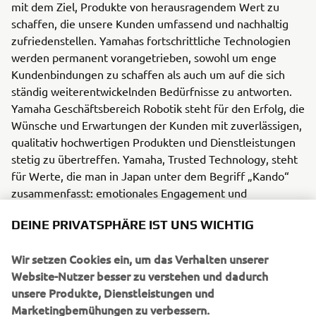
mit dem Ziel, Produkte von herausragendem Wert zu
schaffen, die unsere Kunden umfassend und nachhaltig
zufriedenstellen. Yamahas fortschrittliche Technologien
werden permanent vorangetrieben, sowohl um enge
Kundenbindungen zu schaffen als auch um auf die sich
ständig weiterentwickelnden Bedürfnisse zu antworten.
Yamaha Geschäftsbereich Robotik steht für den Erfolg, die
Wünsche und Erwartungen der Kunden mit zuverlässigen,
qualitativ hochwertigen Produkten und Dienstleistungen
stetig zu übertreffen. Yamaha, Trusted Technology, steht
für Werte, die man in Japan unter dem Begriff „Kando“
zusammenfasst: emotionales Engagement und
Erfindergeist, gepaart mit dem Bestreben, Kunden und
DEINE PRIVATSPHÄRE IST UNS WICHTIG
Partnern immer verlässlich zur Seite zu stehen.
Wir setzen Cookies ein, um das Verhalten unserer
Website-Nutzer besser zu verstehen und dadurch
unsere Produkte, Dienstleistungen und
AKTUELLE SMT-PRESSEMITTEILUNGE
Marketingbemühungen zu verbessern.