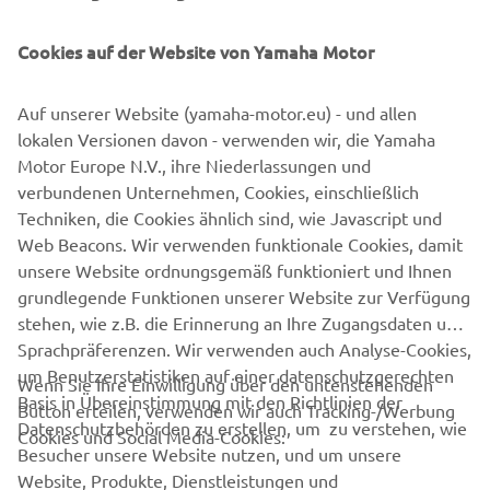
Cookies auf der Website von Yamaha Motor
AKTUELLE FA-PRESSEMITTEILUNGE
Auf unserer Website (yamaha-motor.eu) - und allen
lokalen Versionen davon - verwenden wir, die Yamaha
Motor Europe N.V., ihre Niederlassungen und
verbundenen Unternehmen, Cookies, einschließlich
Follow Yamaha Robotics on Social Media
Techniken, die Cookies ähnlich sind, wie Javascript und
Web Beacons. Wir verwenden funktionale Cookies, damit
unsere Website ordnungsgemäß funktioniert und Ihnen
SMT
FA
grundlegende Funktionen unserer Website zur Verfügung
stehen, wie z.B. die Erinnerung an Ihre Zugangsdaten und
Sprachpräferenzen. Wir verwenden auch Analyse-Cookies,
um Benutzerstatistiken auf einer datenschutzgerechten
Wenn Sie Ihre Einwilligung über den untenstehenden
Basis in Übereinstimmung mit den Richtlinien der
Button erteilen, verwenden wir auch Tracking-/Werbung
UNTERNEHMEN
Datenschutzbehörden zu erstellen, um zu verstehen, wie
Cookies und Social Media-Cookies:
Besucher unsere Website nutzen, und um unsere
Website, Produkte, Dienstleistungen und
B2B