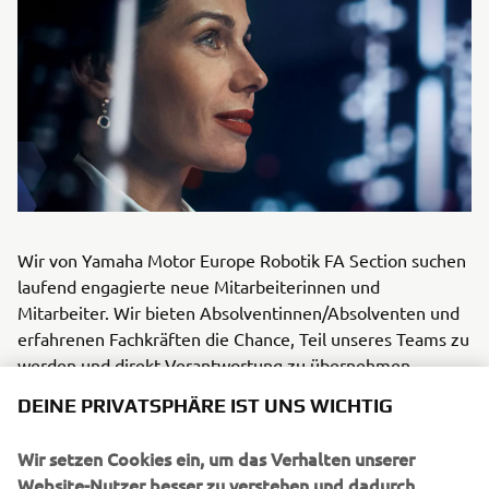
Wir von Yamaha Motor Europe Robotik FA Section suchen
laufend engagierte neue Mitarbeiterinnen und
Mitarbeiter. Wir bieten Absolventinnen/Absolventen und
erfahrenen Fachkräften die Chance, Teil unseres Teams zu
werden und direkt Verantwortung zu übernehmen.
Sollten Sie Interesse an einer neuen Herausforderung bei
DEINE PRIVATSPHÄRE IST UNS WICHTIG
Yamaha Motor Europe Robotik FA haben, können Sie sich
gerne mit uns in Verbindung setzen.
Wir setzen Cookies ein, um das Verhalten unserer
Website-Nutzer besser zu verstehen und dadurch