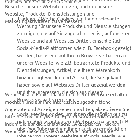
Cookies und Social Media-Cookies:
Besucher unsere Website nutzen, und um unsere
Website, Produkte, Dienstleistungen und
B2B
Tracking- / Werbe-Cookies, um Ihnen relevante
Marketingaktivitäten zu verbessern.
Werbung für unsere Produkte und Dienstleistungen
MEHR VON YAMAHA
zu zeigen, die auf Sie zugeschnitten ist, auf unserer
Website und auf Websites Dritter, einschließlich
Social-Media-Plattformen wie z. B. Facebook gezeigt
SUPPORT
werden, basierend auf Ihrem Browserverhalten auf
unserer Website, wie z.B. betrachtete Produkte und
Dienstleistungen, Artikel, die Ihrem Warenkorb
NEWSLETTER
hinzugefügt wurden und Artikel, die Sie gekauft
Erfahre als Erster von den neuesten Angeboten,
haben sowie auf Websites Dritter gezeigt werden
Sonderveranstaltungen, Neuerscheinungen und vielem mehr.
und Ihre Interessen, die sich aus diesem
Wenn Sie alle Funktionalitäten unserer Website erhalten
Browserverhalten ergeben.
möchten und auf Ihre Interessen zugeschnittene
Angebote und Anzeigen sehen möchten, akzeptieren Sie
Social Media-Cookies, um Ihnen die Möglichkeit zu
bitte die Tracking-/Werbung- und Social Media-Cookies,
ABONNIEREN
geben, Videos auf unserer Website anzusehen (z.B.
indem Sie auf die Schaltfläche „Akzeptieren“ klicken.
über YouTube) und um Ihnen auch zu ermöglichen,
Wenn Sie diese Cookies nicht oder nur bestimmte
Inhalte von unserer Website auf Social Media, wie
Lesen Sie unsere Datenschutzrichtlinie, um zu erfahren, wie wir