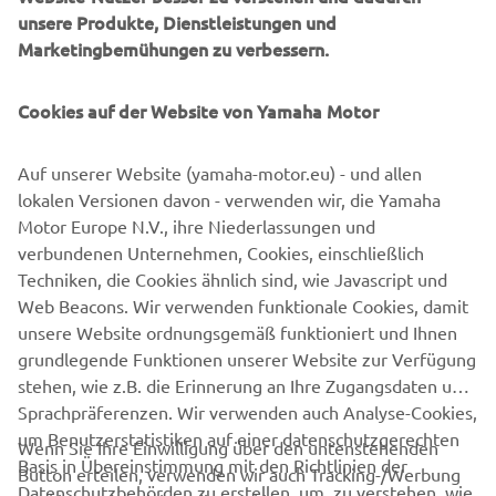
KONTAKT
unsere Produkte, Dienstleistungen und
Marketingbemühungen zu verbessern.
YMEROBOTICS.HUMAN-
RESOURCES@YAMAHA-MOTOR.DE
Cookies auf der Website von Yamaha Motor
+49 2131 2013 520
Auf unserer Website (yamaha-motor.eu) - und allen
lokalen Versionen davon - verwenden wir, die Yamaha
Motor Europe N.V., ihre Niederlassungen und
verbundenen Unternehmen, Cookies, einschließlich
Follow Yamaha FA Robotics on Social Media
Techniken, die Cookies ähnlich sind, wie Javascript und
Web Beacons. Wir verwenden funktionale Cookies, damit
unsere Website ordnungsgemäß funktioniert und Ihnen
FA
grundlegende Funktionen unserer Website zur Verfügung
stehen, wie z.B. die Erinnerung an Ihre Zugangsdaten und
Sprachpräferenzen. Wir verwenden auch Analyse-Cookies,
um Benutzerstatistiken auf einer datenschutzgerechten
Wenn Sie Ihre Einwilligung über den untenstehenden
Basis in Übereinstimmung mit den Richtlinien der
Button erteilen, verwenden wir auch Tracking-/Werbung
UNTERNEHMEN
Datenschutzbehörden zu erstellen, um zu verstehen, wie