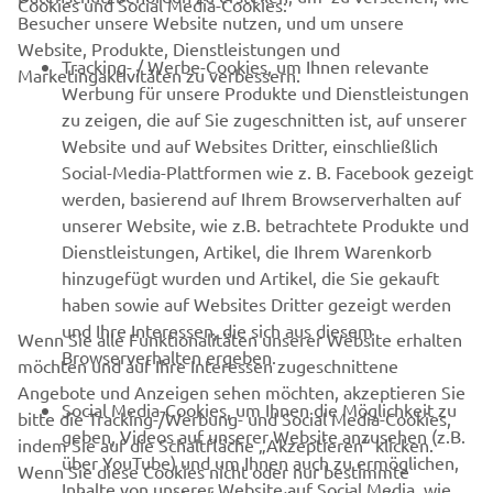
Cookies und Social Media-Cookies:
Besucher unsere Website nutzen, und um unsere
Website, Produkte, Dienstleistungen und
B2B
Tracking- / Werbe-Cookies, um Ihnen relevante
Marketingaktivitäten zu verbessern.
Werbung für unsere Produkte und Dienstleistungen
MEHR VON YAMAHA
zu zeigen, die auf Sie zugeschnitten ist, auf unserer
Website und auf Websites Dritter, einschließlich
Social-Media-Plattformen wie z. B. Facebook gezeigt
SUPPORT
werden, basierend auf Ihrem Browserverhalten auf
unserer Website, wie z.B. betrachtete Produkte und
Dienstleistungen, Artikel, die Ihrem Warenkorb
NEWSLETTER
hinzugefügt wurden und Artikel, die Sie gekauft
Erfahre als Erster von den neuesten Angeboten,
haben sowie auf Websites Dritter gezeigt werden
Sonderveranstaltungen, Neuerscheinungen und vielem mehr.
und Ihre Interessen, die sich aus diesem
Wenn Sie alle Funktionalitäten unserer Website erhalten
Browserverhalten ergeben.
möchten und auf Ihre Interessen zugeschnittene
Angebote und Anzeigen sehen möchten, akzeptieren Sie
Social Media-Cookies, um Ihnen die Möglichkeit zu
bitte die Tracking-/Werbung- und Social Media-Cookies,
ABONNIEREN
geben, Videos auf unserer Website anzusehen (z.B.
indem Sie auf die Schaltfläche „Akzeptieren“ klicken.
über YouTube) und um Ihnen auch zu ermöglichen,
Wenn Sie diese Cookies nicht oder nur bestimmte
Inhalte von unserer Website auf Social Media, wie
Lesen Sie unsere Datenschutzrichtlinie, um zu erfahren, wie wir