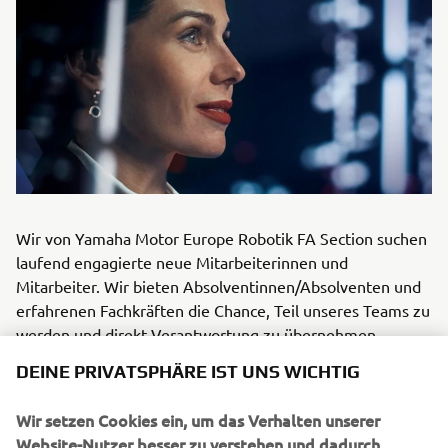
Wir von Yamaha Motor Europe Robotik FA Section suchen
laufend engagierte neue Mitarbeiterinnen und
Mitarbeiter. Wir bieten Absolventinnen/Absolventen und
erfahrenen Fachkräften die Chance, Teil unseres Teams zu
werden und direkt Verantwortung zu übernehmen.
Sollten Sie Interesse an einer neuen Herausforderung bei
DEINE PRIVATSPHÄRE IST UNS WICHTIG
Yamaha Motor Europe Robotik FA haben, können Sie sich
gerne mit uns in Verbindung setzen.
Wir setzen Cookies ein, um das Verhalten unserer
Website-Nutzer besser zu verstehen und dadurch