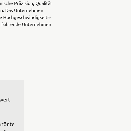
ische Präzision, Qualität
ren. Das Unternehmen
le Hochgeschwindigkeits-
n führende Unternehmen
wert 
krönte 