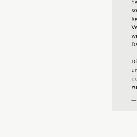
Sy
so
In
Ve
wi
Da
Di
un
ge
zu
— 