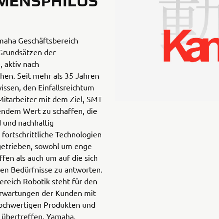
MENSPHILOS
maha Geschäftsbereich
 Grundsätzen der
 aktiv nach
en. Seit mehr als 35 Jahren
ssen, den Einfallsreichtum
itarbeiter mit dem Ziel, SMT
endem Wert zu schaffen, die
 und nachhaltig
fortschrittliche Technologien
etrieben, sowohl um enge
en als auch um auf die sich
en Bedürfnisse zu antworten.
reich Robotik steht für den
Erwartungen der Kunden mit
 hochwertigen Produkten und
u übertreffen. Yamaha,