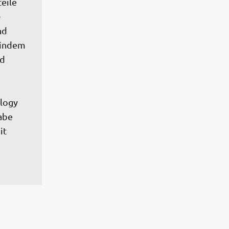
eile 
-
nd 
 indem 
d 
logy 
abe 
t 