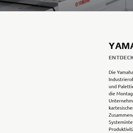
YAM
ENTDECK
Die Yamaha 
Industriero
und Paletti
die Montag
Unternehme
kartesisch
Zusammenar
Systeminteg
Produktivit