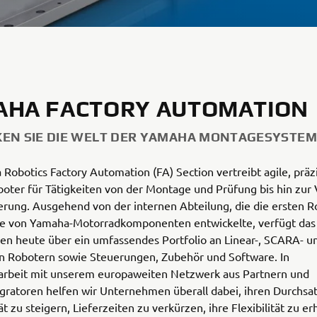
AHA FACTORY AUTOMATION
EN SIE DIE WELT DER YAMAHA MONTAGESYSTE
Robotics Factory Automation (FA) Section vertreibt agile, präz
boter für Tätigkeiten von der Montage und Prüfung bis hin zur
erung. Ausgehend von der internen Abteilung, die die ersten R
e von Yamaha-Motorradkomponenten entwickelte, verfügt das
n heute über ein umfassendes Portfolio an Linear-, SCARA- u
en Robotern sowie Steuerungen, Zubehör und Software. In
beit mit unserem europaweiten Netzwerk aus Partnern und
ratoren helfen wir Unternehmen überall dabei, ihren Durchsat
ät zu steigern, Lieferzeiten zu verkürzen, ihre Flexibilität zu 