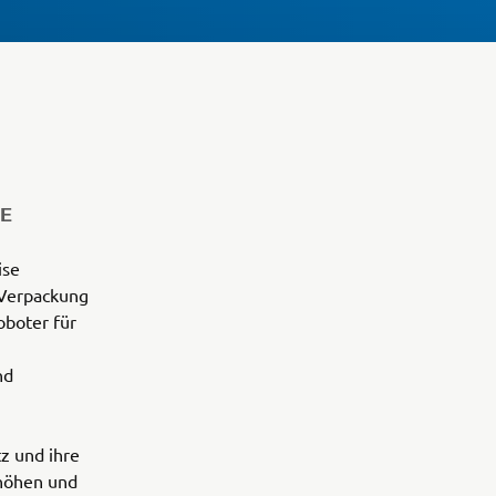
ME
ise
 Verpackung
oboter für
nd
z und ihre
erhöhen und