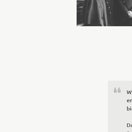
Wi
en
bie
Da