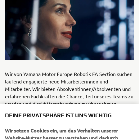
Wir von Yamaha Motor Europe Robotik FA Section suchen
laufend engagierte neue Mitarbeiterinnen und
Mitarbeiter. Wir bieten Absolventinnen/Absolventen und
erfahrenen Fachkräften die Chance, Teil unseres Teams zu
werden und direkt Verantwortung zu übernehmen.
Sollten Sie Interesse an einer neuen Herausforderung bei
DEINE PRIVATSPHÄRE IST UNS WICHTIG
Yamaha Motor Europe Robotik FA haben, können Sie sich
gerne mit uns in Verbindung setzen.
Wir setzen Cookies ein, um das Verhalten unserer
Website-Nutzer besser zu verstehen und dadurch