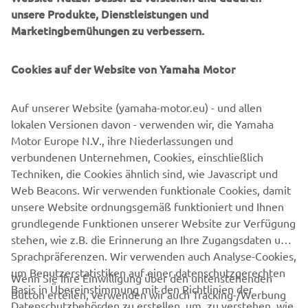
KONTAKT
unsere Produkte, Dienstleistungen und
Marketingbemühungen zu verbessern.
YMEROBOTICS.HUMAN-
RESOURCES@YAMAHA-MOTOR.DE
Cookies auf der Website von Yamaha Motor
+49 2131 2013 520
Auf unserer Website (yamaha-motor.eu) - und allen
lokalen Versionen davon - verwenden wir, die Yamaha
Motor Europe N.V., ihre Niederlassungen und
verbundenen Unternehmen, Cookies, einschließlich
Follow Yamaha FA Robotics on Social Media
Techniken, die Cookies ähnlich sind, wie Javascript und
Web Beacons. Wir verwenden funktionale Cookies, damit
unsere Website ordnungsgemäß funktioniert und Ihnen
FA
grundlegende Funktionen unserer Website zur Verfügung
stehen, wie z.B. die Erinnerung an Ihre Zugangsdaten und
Sprachpräferenzen. Wir verwenden auch Analyse-Cookies,
um Benutzerstatistiken auf einer datenschutzgerechten
Wenn Sie Ihre Einwilligung über den untenstehenden
Basis in Übereinstimmung mit den Richtlinien der
Button erteilen, verwenden wir auch Tracking-/Werbung
UNTERNEHMEN
Datenschutzbehörden zu erstellen, um zu verstehen, wie