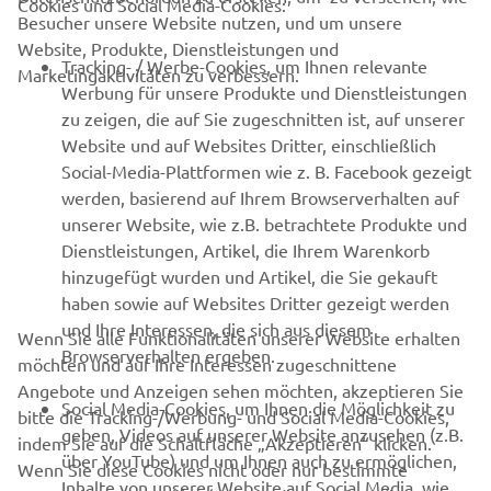
Cookies und Social Media-Cookies:
Besucher unsere Website nutzen, und um unsere
Website, Produkte, Dienstleistungen und
B2B
Tracking- / Werbe-Cookies, um Ihnen relevante
Marketingaktivitäten zu verbessern.
Werbung für unsere Produkte und Dienstleistungen
MEHR VON YAMAHA
zu zeigen, die auf Sie zugeschnitten ist, auf unserer
Website und auf Websites Dritter, einschließlich
Social-Media-Plattformen wie z. B. Facebook gezeigt
SUPPORT
werden, basierend auf Ihrem Browserverhalten auf
unserer Website, wie z.B. betrachtete Produkte und
Dienstleistungen, Artikel, die Ihrem Warenkorb
NEWSLETTER
hinzugefügt wurden und Artikel, die Sie gekauft
Erfahre als Erster von den neuesten Angeboten,
haben sowie auf Websites Dritter gezeigt werden
Sonderveranstaltungen, Neuerscheinungen und vielem mehr.
und Ihre Interessen, die sich aus diesem
Wenn Sie alle Funktionalitäten unserer Website erhalten
Browserverhalten ergeben.
möchten und auf Ihre Interessen zugeschnittene
Angebote und Anzeigen sehen möchten, akzeptieren Sie
Social Media-Cookies, um Ihnen die Möglichkeit zu
bitte die Tracking-/Werbung- und Social Media-Cookies,
ABONNIEREN
geben, Videos auf unserer Website anzusehen (z.B.
indem Sie auf die Schaltfläche „Akzeptieren“ klicken.
über YouTube) und um Ihnen auch zu ermöglichen,
Wenn Sie diese Cookies nicht oder nur bestimmte
Inhalte von unserer Website auf Social Media, wie
Lesen Sie unsere Datenschutzrichtlinie, um zu erfahren, wie wir