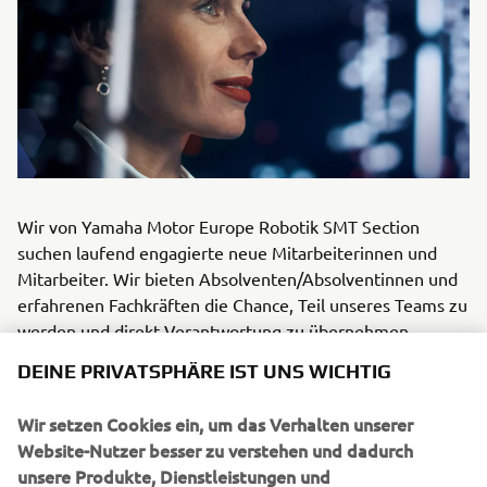
Wir von Yamaha Motor Europe Robotik SMT Section
suchen laufend engagierte neue Mitarbeiterinnen und
Mitarbeiter. Wir bieten Absolventen/Absolventinnen und
erfahrenen Fachkräften die Chance, Teil unseres Teams zu
werden und direkt Verantwortung zu übernehmen.
Sollten Sie Interesse an einer neuen Herausforderung bei
DEINE PRIVATSPHÄRE IST UNS WICHTIG
Yamaha Motor Europe Robotik SMT haben, können Sie
sich gerne mit uns in Verbindung setzen.
Wir setzen Cookies ein, um das Verhalten unserer
Website-Nutzer besser zu verstehen und dadurch
KONTAKT:
unsere Produkte, Dienstleistungen und