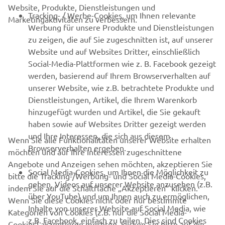
Website, Produkte, Dienstleistungen und
B2B
Tracking- / Werbe-Cookies, um Ihnen relevante
Marketingaktivitäten zu verbessern.
Werbung für unsere Produkte und Dienstleistungen
MEHR VON YAMAHA
zu zeigen, die auf Sie zugeschnitten ist, auf unserer
Website und auf Websites Dritter, einschließlich
Social-Media-Plattformen wie z. B. Facebook gezeigt
SUPPORT
werden, basierend auf Ihrem Browserverhalten auf
unserer Website, wie z.B. betrachtete Produkte und
Dienstleistungen, Artikel, die Ihrem Warenkorb
NEWSLETTER
hinzugefügt wurden und Artikel, die Sie gekauft
Erfahre als Erster von den neuesten Angeboten,
haben sowie auf Websites Dritter gezeigt werden
Sonderveranstaltungen, Neuerscheinungen und vielem mehr.
und Ihre Interessen, die sich aus diesem
Wenn Sie alle Funktionalitäten unserer Website erhalten
Browserverhalten ergeben.
möchten und auf Ihre Interessen zugeschnittene
Angebote und Anzeigen sehen möchten, akzeptieren Sie
Social Media-Cookies, um Ihnen die Möglichkeit zu
bitte die Tracking-/Werbung- und Social Media-Cookies,
ABONNIEREN
geben, Videos auf unserer Website anzusehen (z.B.
indem Sie auf die Schaltfläche „Akzeptieren“ klicken.
über YouTube) und um Ihnen auch zu ermöglichen,
Wenn Sie diese Cookies nicht oder nur bestimmte
Inhalte von unserer Website auf Social Media, wie
Lesen Sie unsere Datenschutzrichtlinie, um zu erfahren, wie wir
Kategorien von Cookies (z.B. nur die Social Media-
z.B. Facebook, einfach zu teilen. Dies sind Cookies
Ihre persönlichen Daten verarbeiten:
Datenschutzerklärung
Cookies) akzeptieren möchten, klicken Sie bitte auf die