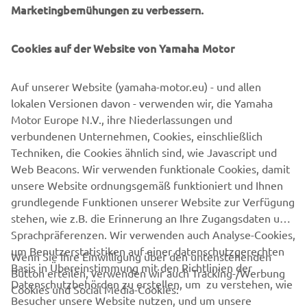
Marketingbemühungen zu verbessern.
YMEROBOTICS.HUMAN-
RESOURCES@YAMAHA-MOTOR.DE
Cookies auf der Website von Yamaha Motor
+49 2131 2013 520
Auf unserer Website (yamaha-motor.eu) - und allen
lokalen Versionen davon - verwenden wir, die Yamaha
Motor Europe N.V., ihre Niederlassungen und
verbundenen Unternehmen, Cookies, einschließlich
Follow Yamaha SMT Robotics on Social Media
Techniken, die Cookies ähnlich sind, wie Javascript und
Web Beacons. Wir verwenden funktionale Cookies, damit
unsere Website ordnungsgemäß funktioniert und Ihnen
SMT
grundlegende Funktionen unserer Website zur Verfügung
stehen, wie z.B. die Erinnerung an Ihre Zugangsdaten und
Sprachpräferenzen. Wir verwenden auch Analyse-Cookies,
um Benutzerstatistiken auf einer datenschutzgerechten
Wenn Sie Ihre Einwilligung über den untenstehenden
Basis in Übereinstimmung mit den Richtlinien der
Button erteilen, verwenden wir auch Tracking-/Werbung
UNTERNEHMEN
Datenschutzbehörden zu erstellen, um zu verstehen, wie
Cookies und Social Media-Cookies:
Besucher unsere Website nutzen, und um unsere