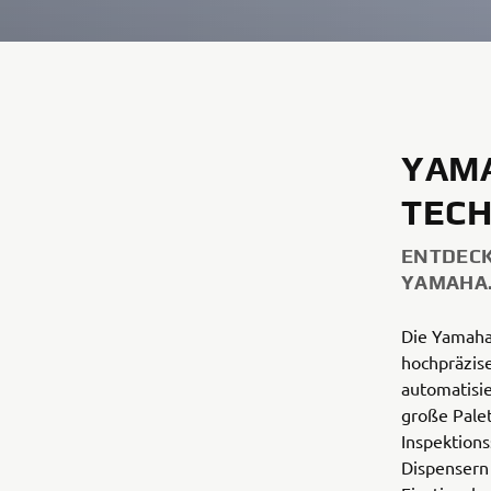
YAM
TEC
ENTDECK
YAMAHA
Die Yamaha 
hochpräzis
automatisi
große Pale
Inspektions
Dispensern