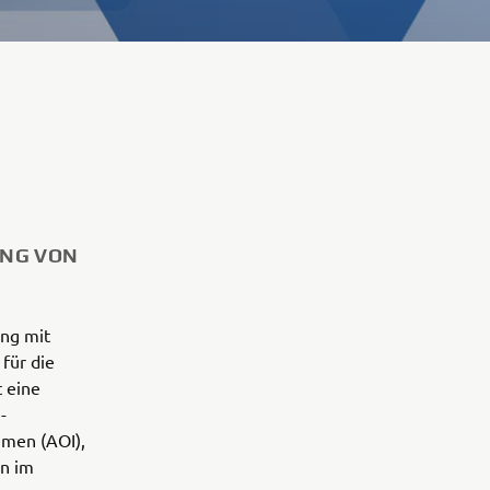
UNG VON
ung mit
für die
 eine
-
emen (AOI),
en im