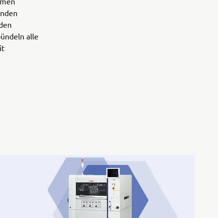
temen
enden
den
ündeln alle
it