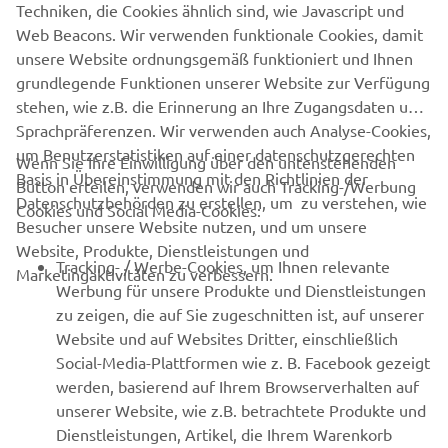
Erfahre als Erster von den neuesten Angeboten,
Techniken, die Cookies ähnlich sind, wie Javascript und
Sonderveranstaltungen, Neuerscheinungen und vielem mehr.
Web Beacons. Wir verwenden funktionale Cookies, damit
unsere Website ordnungsgemäß funktioniert und Ihnen
grundlegende Funktionen unserer Website zur Verfügung
stehen, wie z.B. die Erinnerung an Ihre Zugangsdaten und
ABONNIEREN
Sprachpräferenzen. Wir verwenden auch Analyse-Cookies,
um Benutzerstatistiken auf einer datenschutzgerechten
Wenn Sie Ihre Einwilligung über den untenstehenden
Basis in Übereinstimmung mit den Richtlinien der
Lesen Sie unsere Datenschutzrichtlinie, um zu erfahren, wie wir
Button erteilen, verwenden wir auch Tracking-/Werbung
Datenschutzbehörden zu erstellen, um zu verstehen, wie
Ihre persönlichen Daten verarbeiten:
Datenschutzerklärung
Cookies und Social Media-Cookies:
Besucher unsere Website nutzen, und um unsere
Website, Produkte, Dienstleistungen und
Germany (German)
Tracking- / Werbe-Cookies, um Ihnen relevante
Marketingaktivitäten zu verbessern.
Werbung für unsere Produkte und Dienstleistungen
zu zeigen, die auf Sie zugeschnitten ist, auf unserer
Website und auf Websites Dritter, einschließlich
Social-Media-Plattformen wie z. B. Facebook gezeigt
© Copyright - 2026 Yamaha Motor Europe N.V. - All Rights
werden, basierend auf Ihrem Browserverhalten auf
Reserved
unserer Website, wie z.B. betrachtete Produkte und
Dienstleistungen, Artikel, die Ihrem Warenkorb