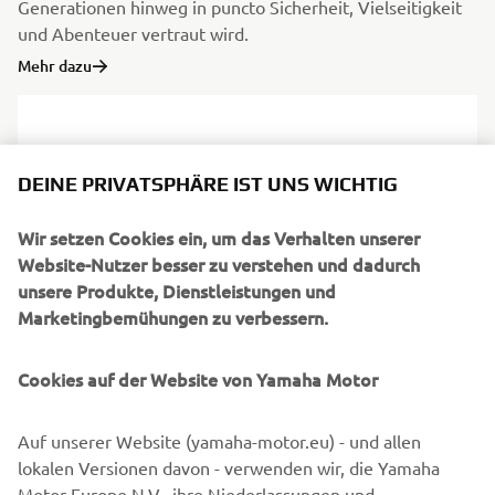
Generationen hinweg in puncto Sicherheit, Vielseitigkeit
und Abenteuer vertraut wird.
Mehr dazu
DEINE PRIVATSPHÄRE IST UNS WICHTIG
Wir setzen Cookies ein, um das Verhalten unserer
Website-Nutzer besser zu verstehen und dadurch
unsere Produkte, Dienstleistungen und
Marketingbemühungen zu verbessern.
Cookies auf der Website von Yamaha Motor
Zodiac Milpro
Einsatzfreudige Schlauchboote und RIBs, auf die Militär-,
Auf unserer Website (yamaha-motor.eu) - und allen
Rettungs- und Profiteams weltweit vertrauen.
lokalen Versionen davon - verwenden wir, die Yamaha
Mehr dazu
Motor Europe N.V., ihre Niederlassungen und