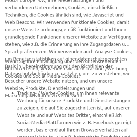
verbundenen Unternehmen, Cookies, einschließlich
Techniken, die Cookies ähnlich sind, wie Javascript und
Web Beacons. Wir verwenden funktionale Cookies, damit
PARTNER WERDEN
unsere Website ordnungsgemäß funktioniert und Ihnen
grundlegende Funktionen unserer Website zur Verfügung
stehen, wie z.B. die Erinnerung an Ihre Zugangsdaten und
Sprachpräferenzen. Wir verwenden auch Analyse-Cookies,
um Benutzerstatistiken auf einer datenschutzgerechten
Wenn Sie Ihre Einwilligung über den untenstehenden
Basis in Übereinstimmung mit den Richtlinien der
Button erteilen, verwenden wir auch Tracking-/Werbung
UNTERNEHMEN
Datenschutzbehörden zu erstellen, um zu verstehen, wie
Cookies und Social Media-Cookies:
Besucher unsere Website nutzen, und um unsere
Website, Produkte, Dienstleistungen und
B2B
Tracking- / Werbe-Cookies, um Ihnen relevante
Marketingaktivitäten zu verbessern.
Werbung für unsere Produkte und Dienstleistungen
MEHR VON YAMAHA
zu zeigen, die auf Sie zugeschnitten ist, auf unserer
Website und auf Websites Dritter, einschließlich
Social-Media-Plattformen wie z. B. Facebook gezeigt
SUPPORT
werden, basierend auf Ihrem Browserverhalten auf
unserer Website, wie z.B. betrachtete Produkte und